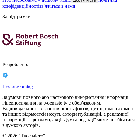
Доступність
конфіденційності
зв'яжіться з нами
За підтримки
:
Розроблено
:
Levprograming
За умови повного або часткового використання iнформацiї
гіперпосилання на tvoemisto.tv є обов'язковим.
Відповідальність за достовірність фактів, цитат, власних імен
та інших відомостей несуть автори публікацій, а рекламної
інформації — рекламодавці. Думка редакцiї може не збiгатися
з думкою авторiв.
©
2026
"
Твоє місто
"