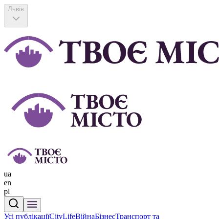
Львів
ua
en
pl
Усі публікації
CityLife
Війна
Бізнес
Транспорт та