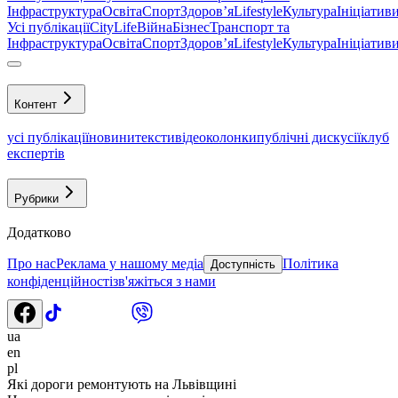
Інфраструктура
Освіта
Спорт
Здоровʼя
Lifestyle
Культура
Ініціатив
Усі публікації
CityLife
Війна
Бізнес
Транспорт та
Інфраструктура
Освіта
Спорт
Здоровʼя
Lifestyle
Культура
Ініціатив
Контент
усі публікації
новини
тексти
відео
колонки
публічні дискусії
клуб
експертів
Рубрики
Додатково
Про нас
Реклама у нашому медіа
Політика
Доступність
конфіденційності
зв'яжіться з нами
ua
en
pl
Які дороги ремонтують на Львівщині