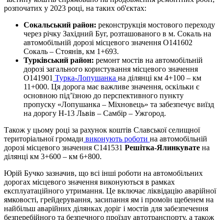
розпочатих у 2023 році, на таких об'єктах:
Сокальський район:
реконструкція мостового переходу
через річку Західний Буг, розташованого в м. Сокаль на
автомобільній дорозі місцевого значення О141602
Сокаль – Стоянів, км 1+693.
Турківський район:
ремонт мостів на автомобільній
дорозі загального користування місцевого значення
О141901
Турка-Лопушанка
на ділянці км 4+100 – км
11+000. Ця дорога має важливе значення, оскільки є
основною під’їзною до перспективного пункту
пропуску «Лопушанка – Міхновець» та забезпечує виїзд
на дорогу Н-13 Львів – Самбір – Ужгород.
Також у цьому році за рахунок коштів Славської селищної
територіальної громади
виконують роботи
на автомобільній
дорозі місцевого значення С141531
Решітка-Ялинкувате
на
ділянці км 3+600 – км 6+800.
Юрій Бучко зазначив, що всі інші роботи на автомобільних
дорогах місцевого значення виконуються в рамках
експлуатаційного утримання. Це включає ліквідацію аварійної
ямковості, грейдерування, засипання ям і промоїн щебенем на
найбільш аварійних ділянках доріг і мостів для забезпечення
безперебійного та безпечного проїзду автотранспорту, а також