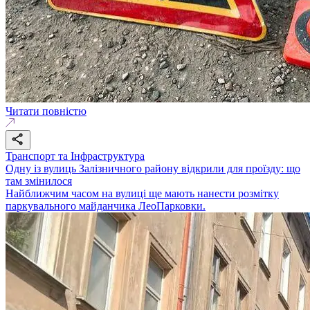
Читати повністю
Транспорт та Інфраструктура
Одну із вулиць Залізничного району відкрили для проїзду: що
там змінилося
Найближчим часом на вулиці ще мають нанести розмітку
паркувального майданчика ЛеоПарковки.