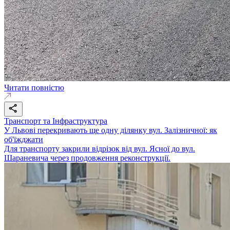
Читати повністю
Транспорт та Інфраструктура
У Львові перекривають ще одну ділянку вул. Залізничної: як
об'їжджати
Для транспорту закрили відрізок від вул. Ясної до вул.
Шараневича через продовження реконструкції.