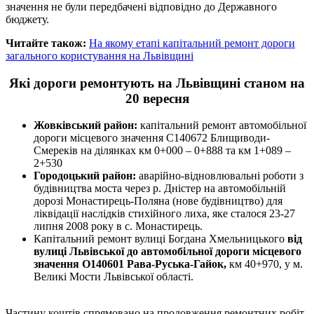
значення не були передбачені відповідно до Державного
бюджету.
Читайте також:
На якому етапі капітальний ремонт дороги
загального користування на Львівщині
Які дороги ремонтують на Львівщині станом на
20 вересня
Жовківський район:
капітальний ремонт автомобільної
дороги місцевого значення С140672 Блищиводи-
Смереків на ділянках км 0+000 – 0+888 та км 1+089 –
2+530
Городоцький район:
аварійно-відновлювальні роботи з
будівництва моста через р. Дністер на автомобільній
дорозі Монастирець-Поляна (нове будівництво) для
ліквідації наслідків стихійного лиха, яке сталося 23-27
липня 2008 року в с. Монастирець.
Капітальний ремонт вулиці Богдана Хмельницького
від
вулиці Львівської до автомобільної дороги місцевого
значення О140601 Рава-Руська-Гайок,
км 40+970, у м.
Великі Мости Львівської області.
Частину коштів спрямовано на продовження ремонтних робіт,