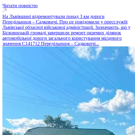
Читати повністю
На Львівщині відремонтували понад 3 км дороги
Передільниця – Садковичі. Про це повідомили у пресслужбі
Львівської обласної військової адміністрації. Зазначають, що у
Бісковицькій громаді завершили ремонт окремих ділянок
автомобільної дороги загального користування місцевого
значення С141712 Передільниця – Садковичі...