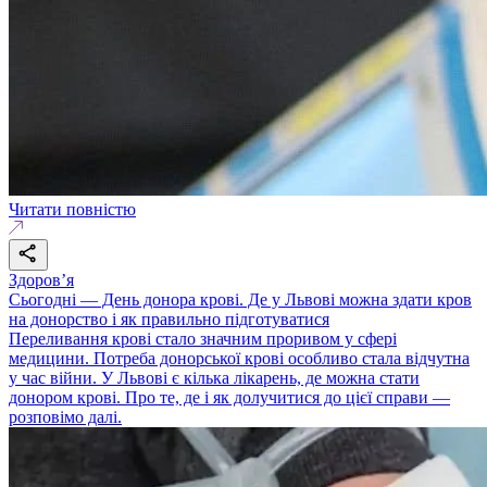
Читати повністю
Здоровʼя
Сьогодні — День донора крові. Де у Львові можна здати кров
на донорство і як правильно підготуватися
Переливання крові стало значним проривом у сфері
медицини. Потреба донорської крові особливо стала відчутна
у час війни. У Львові є кілька лікарень, де можна стати
донором крові. Про те, де і як долучитися до цієї справи —
розповімо далі.