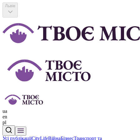
Львів
ua
en
pl
Усі публікації
CityLife
Війна
Бізнес
Транспорт та