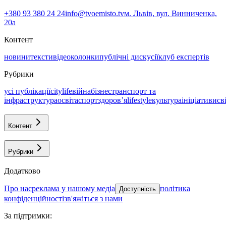
+380 93 380 24 24
info@tvoemisto.tv
м. Львів, вул. Винниченка,
20а
Контент
новини
тексти
відео
колонки
публічні дискусії
клуб експертів
Рубрики
усі публікації
citylife
війна
бізнес
транспорт та
інфраструктура
освіта
спорт
здоровʼя
lifestyle
культура
ініціативи
св
Контент
Рубрики
Додатково
про нас
реклама у нашому медіа
політика
Доступність
конфіденційності
зв'яжіться з нами
За підтримки
: