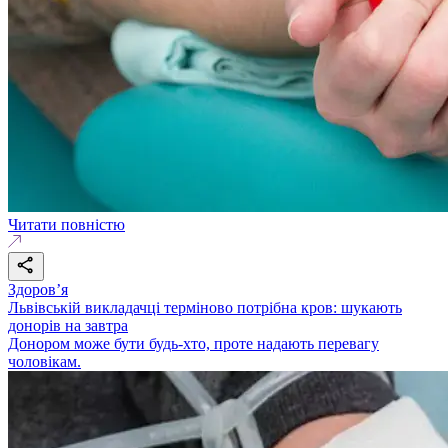
Читати повністю
Здоровʼя
Львівській викладачці терміново потрібна кров: шукають
донорів на завтра
Донором може бути будь-хто, проте надають перевагу
чоловікам.