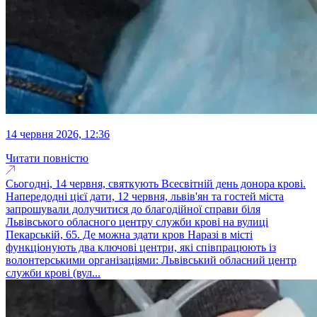
14 червня 2026, 12:36
Читати повністю
Сьогодні, 14 червня, святкують Всесвітній день донора крові.
Напередодні цієї дати, 12 червня, львів'ян та гостей міста
запрошували долучитися до благодійної справи біля
Львівського обласного центру служби крові на вулиці
Пекарській, 65. Де можна здати кров Наразі в місті
функціонують два ключові центри, які співпрацюють із
волонтерськими організаціями: Львівський обласний центр
служби крові (вул...