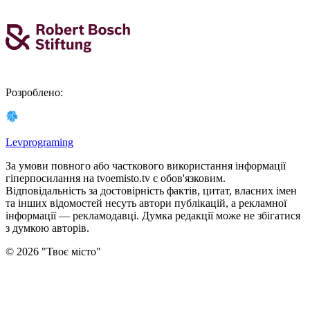
Розроблено
:
Levprograming
За умови повного або часткового використання iнформацiї
гіперпосилання на tvoemisto.tv є обов'язковим.
Відповідальність за достовірність фактів, цитат, власних імен
та інших відомостей несуть автори публікацій, а рекламної
інформації — рекламодавці. Думка редакцiї може не збiгатися
з думкою авторiв.
©
2026
"
Твоє місто
"