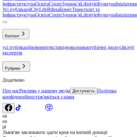
Інфраструктура
Освіта
Спорт
Здоровʼя
Lifestyle
Культура
Ініціатив
Усі публікації
CityLife
Війна
Бізнес
Транспорт та
Інфраструктура
Освіта
Спорт
Здоровʼя
Lifestyle
Культура
Ініціатив
Контент
усі публікації
новини
тексти
відео
колонки
публічні дискусії
клуб
експертів
Рубрики
Додатково
Про нас
Реклама у нашому медіа
Політика
Доступність
конфіденційності
зв'яжіться з нами
ua
en
pl
Львів'ян закликають здати кров на виїзній донації