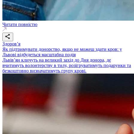
Читати повністю
Здоровʼя
Як підтримувати донорство, якщо не можеш здати кров: у
Львові відбудеться масштабна подія
Львів’ян кличуть на великий захід до Дня донора, де
вчитимуть волонтерству в тилу, розігруватимуть подарунки та
безкоштовно визначатимуть групу крові.