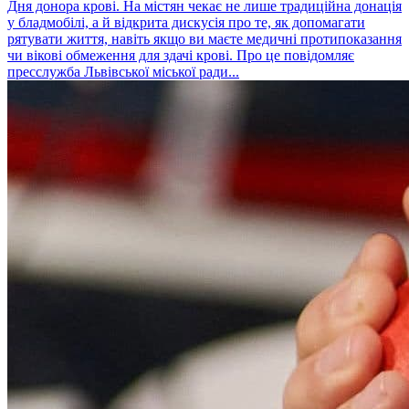
Дня донора крові. На містян чекає не лише традиційна донація
у бладмобілі, а й відкрита дискусія про те, як допомагати
рятувати життя, навіть якщо ви маєте медичні протипоказання
чи вікові обмеження для здачі крові. Про це повідомляє
пресслужба Львівської міської ради...