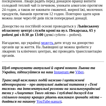
посвідчення. Лікарі радять перед донацією вранці випити
солодкий теплий чай із печивом, уникати алкоголю протягом
24 годин, а також не вживати смаженої, жирної їжі, молочних
продуктів, бананів протягом 12 годин. Повторно здати кров
можна лише через 60 днів після попередньої донації.
Донорство на постійній основі проводиться у
Львівському
обласному центрі служби крові на вул. Пекарська, 65 у
робочі дні з 8:30 до 13:00
(деякі суботи – робочі).
Нагадаємо, що українці
можуть
дати згоду на донорство
органів ще за життя. На Львівщині це можна зробити у
лікарнях та клінічних центрах, які проводять трансплантацію
органів.
Щоб отримувати актуальні й гарячі новини Львова та
України, підписуйтеся на наш
Instagram
та
Viber
.
Трансляції важливих подій наживо і щотижневі
відеопрограми – про актуальні львівські питання у «Темі
тижня» та інтелектуальні розмови на загальноукраїнські
теми у «Акцентах Твого міста» і публічні дискусії для
спільного пошуку кращих рішень викликам громади міста –
дивіться на нашому
YouTube-каналі
.