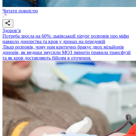
Читати повністю
Здоровʼя
Потреба зросла на 60%: львівський хірург розповів про міфи
навколо донорства та кров у дронах на передовій
Лікар розповів, чому нам критично бракує двох мільйонів
донорів, як медики змусили МОЗ змінити правила трансфузії
та як кров доставляють бійцям в оточення.