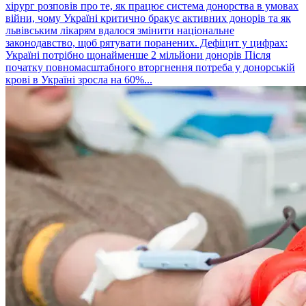
хірург розповів про те, як працює система донорства в умовах
війни, чому Україні критично бракує активних донорів та як
львівським лікарям вдалося змінити національне
законодавство, щоб рятувати поранених. Дефіцит у цифрах:
Україні потрібно щонайменше 2 мільйони донорів Після
початку повномасштабного вторгнення потреба у донорській
крові в Україні зросла на 60%...