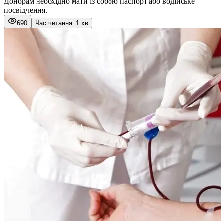
Донорам необхідно мати із собою паспорт або водійське
посвідчення.
690
Час читання: 1 хв