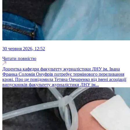
30 червня 2026, 12:52
Читати повністю
Доцентка кафедри факультету журналістики ЛНУ ім. Івана
Франка Соломія Онуфрів потребує термінового переливання
крові. Про це повідомила Тетяна Овчаренко від імені асоціації
випускників факультету журналістики ЛНУ ім...