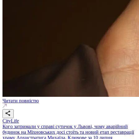
Читати повністю
CityLife
Кого затримали у справі сутичок у Львові, чому аварійний
будинок на Міхновських досі стоїть та новий етап реставрації
храму Архистратига Михаїла. Ключове за 10 липня