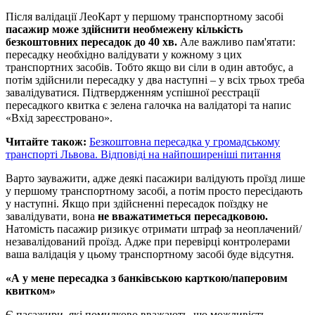
Після валідації ЛеоКарт у першому транспортному засобі
пасажир може здійснити необмежену кількість
безкоштовних пересадок до 40 хв.
Але важливо пам'ятати:
пересадку необхідно валідувати у кожному з цих
транспортних засобів. Тобто якщо ви сіли в один автобус, а
потім здійснили пересадку у два наступні – у всіх трьох треба
завалідуватися. Підтвердженням успішної реєстрації
пересадкого квитка є зелена галочка на валідаторі та напис
«Вхід зареєстровано».
Читайте також:
Безкоштовна пересадка у громадському
транспорті Львова. Відповіді на найпоширеніші питання
Варто зауважити, адже деякі пасажири валідують проїзд лише
у першому транспортному засобі, а потім просто пересідають
у наступні. Якщо при здійсненні пересадок поїздку не
завалідувати, вона
не вважатиметься пересадковою.
Натомість пасажир ризикує отримати штраф за неоплачений/
незавалідований проїзд. Адже при перевірці контролерами
ваша валідація у цьому транспортному засобі буде відсутня.
«А у мене пересадка з банківською карткою/паперовим
квитком»
Є пасажири, які помилково вважають, що можливість