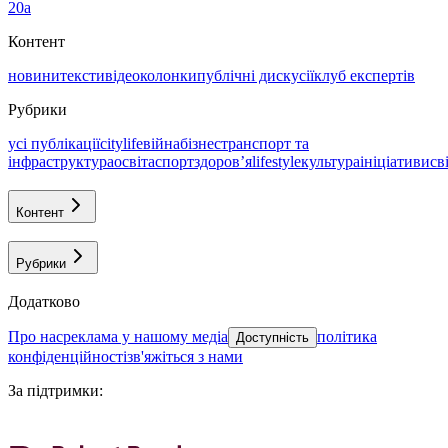
20а
Контент
новини
тексти
відео
колонки
публічні дискусії
клуб експертів
Рубрики
усі публікації
citylife
війна
бізнес
транспорт та
інфраструктура
освіта
спорт
здоровʼя
lifestyle
культура
ініціативи
св
Контент
Рубрики
Додатково
про нас
реклама у нашому медіа
політика
Доступність
конфіденційності
зв'яжіться з нами
За підтримки
: