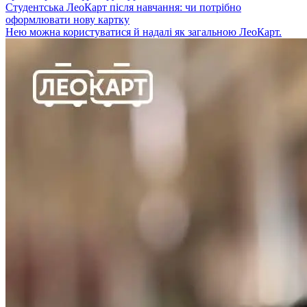
Студентська ЛеоКарт після навчання: чи потрібно
оформлювати нову картку
Нею можна користуватися й надалі як загальною ЛеоКарт.