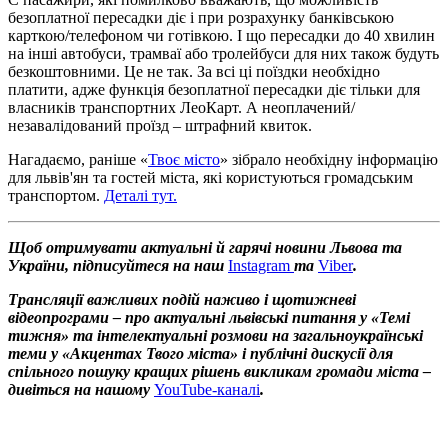
безоплатної пересадки діє і при розрахунку банківською
карткою/телефоном чи готівкою. І що пересадки до 40 хвилин
на інші автобуси, трамваї або тролейбуси для них також будуть
безкоштовними. Це не так. За всі ці поїздки необхідно
платити, адже функція безоплатної пересадки діє тільки для
власників транспортних ЛеоКарт. А неоплачений/
незавалідований проїзд – штрафний квиток.
Нагадаємо, раніше «
Твоє місто
» зібрало необхідну інформацію
для львів'ян та гостей міста, які користуються громадським
транспортом.
Деталі тут.
Щоб отримувати актуальні й гарячі новини Львова та
України, підписуйтеся на наш
Instagram
та
Viber
.
Трансляції важливих подій наживо і щотижневі
відеопрограми – про актуальні львівські питання у «Темі
тижня» та інтелектуальні розмови на загальноукраїнські
теми у «Акцентах Твого міста» і публічні дискусії для
спільного пошуку кращих рішень викликам громади міста –
дивіться на нашому
YouTube-каналі
.