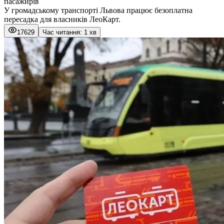
пасажирів
У громадському транспорті Львова працює безоплатна
пересадка для власників ЛеоКарт.
17629
Час читання: 1 хв