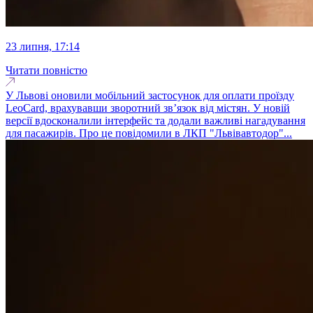
23 липня, 17:14
Читати повністю
У Львові оновили мобільний застосунок для оплати проїзду
LeoCard, врахувавши зворотний зв’язок від містян. У новій
версії вдосконалили інтерфейс та додали важливі нагадування
для пасажирів. Про це повідомили в ЛКП "Львівавтодор"...