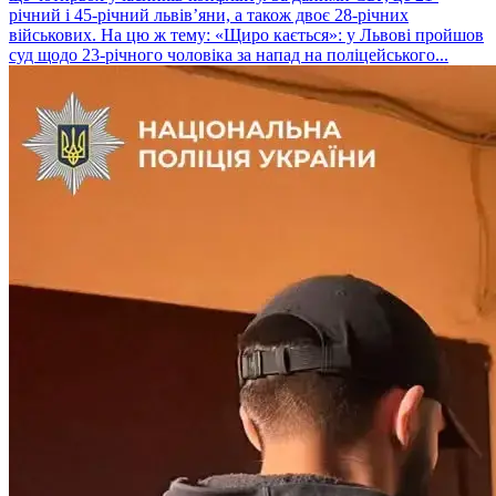
річний і 45-річний львів’яни, а також двоє 28-річних
військових. На цю ж тему: «Щиро кається»: у Львові пройшов
суд щодо 23-річного чоловіка за напад на поліцейського...