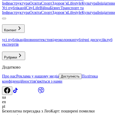
Інфраструктура
Освіта
Спорт
Здоровʼя
Lifestyle
Культура
Ініціатив
Усі публікації
CityLife
Війна
Бізнес
Транспорт та
Інфраструктура
Освіта
Спорт
Здоровʼя
Lifestyle
Культура
Ініціатив
Контент
усі публікації
новини
тексти
відео
колонки
публічні дискусії
клуб
експертів
Рубрики
Додатково
Про нас
Реклама у нашому медіа
Політика
Доступність
конфіденційності
зв'яжіться з нами
ua
en
pl
Безоплатна пересадка з ЛеоКарт: поширені помилки