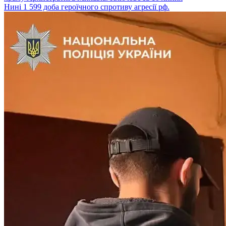
Нині 1 599 доба героїчного спротиву агресії рф.