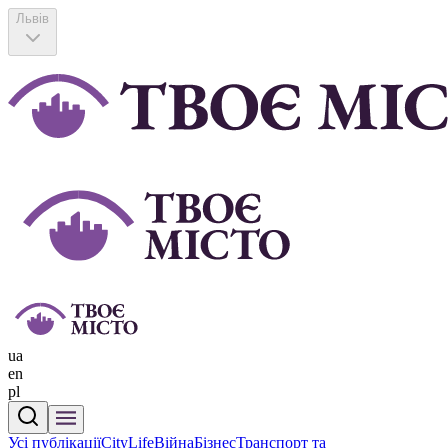
Львів
ua
en
pl
Усі публікації
CityLife
Війна
Бізнес
Транспорт та