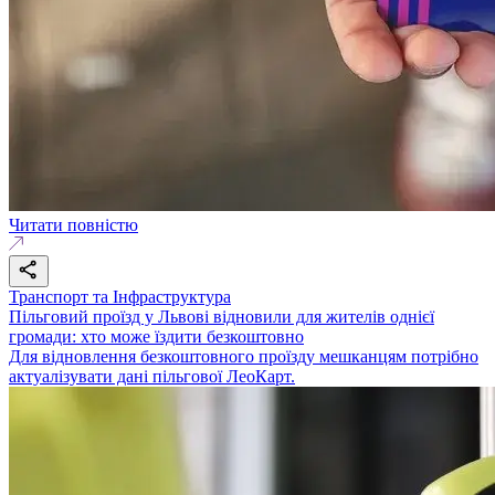
Читати повністю
Транспорт та Інфраструктура
Пільговий проїзд у Львові відновили для жителів однієї
громади: хто може їздити безкоштовно
Для відновлення безкоштовного проїзду мешканцям потрібно
актуалізувати дані пільгової ЛеоКарт.