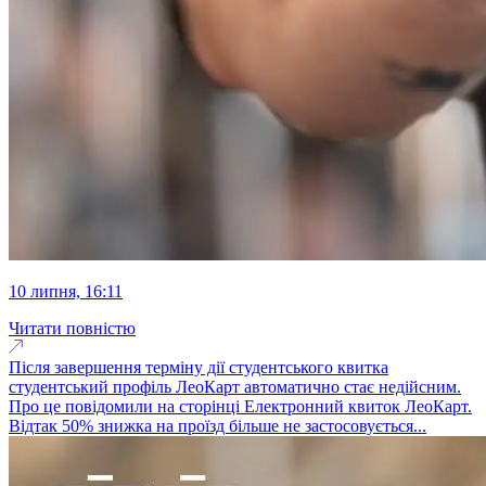
10 липня, 16:11
Читати повністю
Після завершення терміну дії студентського квитка
студентський профіль ЛеоКарт автоматично стає недійсним.
Про це повідомили на сторінці Електронний квиток ЛеоКарт.
Відтак 50% знижка на проїзд більше не застосовується...