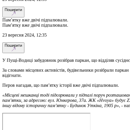
Поширити
Памʼятку вже двічі підпалювали.
Памʼятку вже двічі підпалювали.
23 вересня 2024, 12:35
Поширити
У Пущі-Водиці забудовник розібрав паркан, що відділяв сусіднє
За словами місцевих активістів, будівельники розібрали паркан 
відігнати.
Перов нагадав, що памʼятку історії вже двічі підпалювали.
«Місцеві мешканці тоді підозрювали у підпалі поруч розташова
памʼятки, за адресою: вул. Юнкерова, 37а. ЖК «Hvoya» будує ZI
іншу відому історичну памʼятку - Будинок Уткіна, 1905 р»
, - н