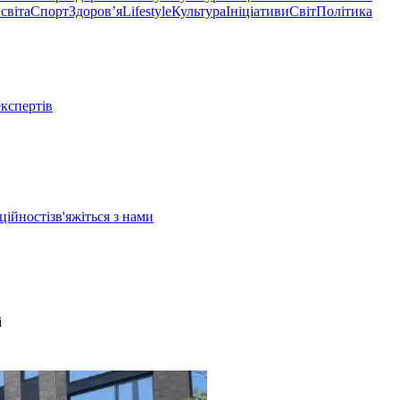
світа
Спорт
Здоровʼя
Lifestyle
Культура
Ініціативи
Світ
Політика
експертів
ційності
зв'яжіться з нами
і