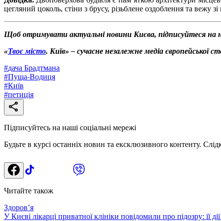
цегляний цоколь, стіни з брусу, різьблене оздоблення та вежу з
Щоб отримувати актуальні новини Києва, підписуйтеся на 
«
Твоє місто
. Київ» – сучасне незалежне медіа європейської с
#
дача Брадтмана
#
Пуща-Водиця
#
Київ
#
петиція
Підписуйтесь на наші соціальні мережі
Будьте в курсі останніх новин та ексклюзивного контенту. Слід
Читайте також
Здоровʼя
У Києві лікарці приватної клініки повідомили про підозру: її д