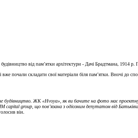
 будівництво від памʼятки архітектури - Дачі Брадтмана, 1914 р.
і вже почали складати свої матеріали біля памʼятки. Вночі до сп
не будівництво. ЖК «Hvoya», як ви бачите на фото має проектну
M capital group, що повʼязана з одіозним депутатом від Батьківщ
аголосив він.