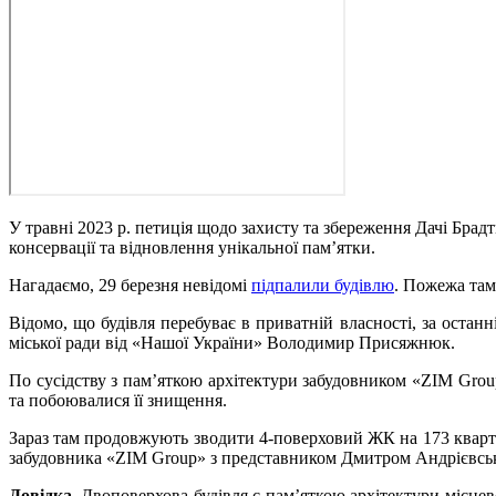
У травні 2023 р. петиція щодо захисту та збереження Дачі Брад
консервації та відновлення унікальної памʼятки.
Нагадаємо, 29 березня невідомі
підпалили будівлю
. Пожежа там
Відомо, що будівля перебуває в приватній власності, за оста
міської ради від «Нашої України» Володимир Присяжнюк.
По сусідству з пам’яткою архітектури забудовником «ZIM Grou
та побоювалися її знищення.
Зараз там продовжують зводити 4-поверховий ЖК на 173 квартир
забудовника «ZIM Group» з представником Дмитром Андрієвськи
Довідка.
Двоповерхова будівля є пам’яткою архітектури місцев