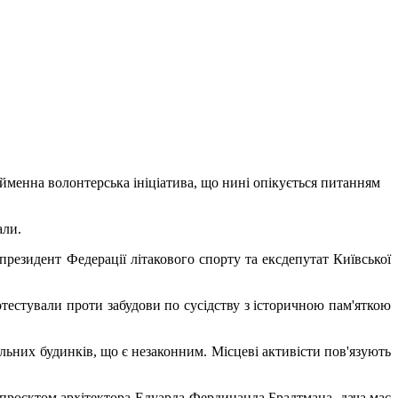
ойменна волонтерська ініціатива, що нині опікується питанням
али.
резидент Федерації літакового спорту та ексдепутат Київської
тестували проти забудови по сусідству з історичною пам'яткою
льних будинків, що є незаконним. Місцеві активісти пов'язують
 проєктом архітектора Едуарда-Фердинанда Брадтмана, дача має