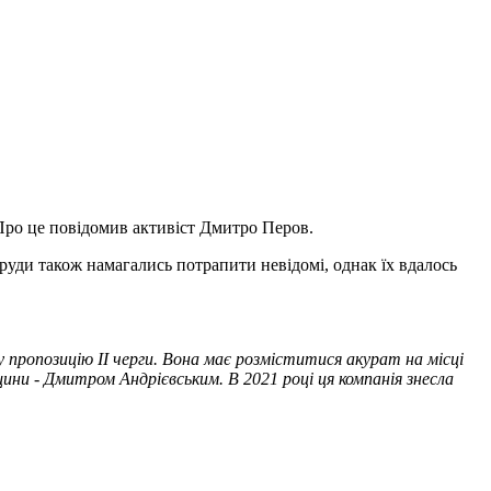
 Про це повідомив активіст Дмитро Перов.
оруди також намагались потрапити невідомі, однак їх вдалось
 пропозицію ІІ черги. Вона має розміститися акурат на місці
ини - Дмитром Андрієвським. В 2021 році ця компанія знесла