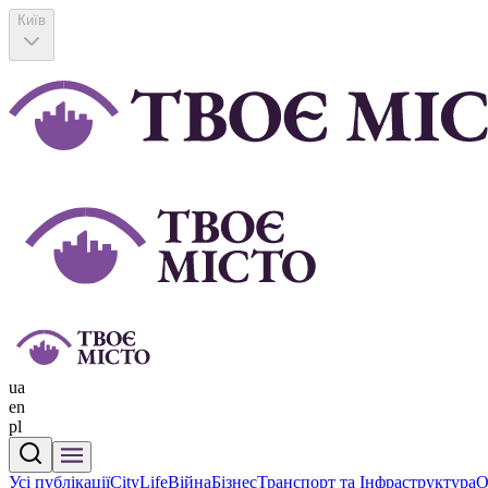
Київ
ua
en
pl
Усі публікації
CityLife
Війна
Бізнес
Транспорт та Інфраструктура
О