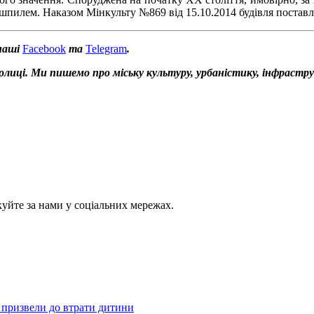
і шпилем. Наказом Мінкульту №869 від 15.10.2014 будівля поставл
наші
Facebook
та
Telegram
.
толиці. Ми пишемо про міську культуру, урбаністику, інфрастр
куйте за нами у соціальних мережах.
ії призвели до втрати дитини