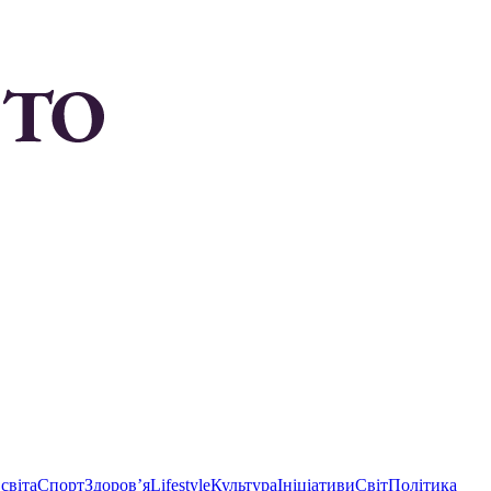
світа
Спорт
Здоровʼя
Lifestyle
Культура
Ініціативи
Світ
Політика