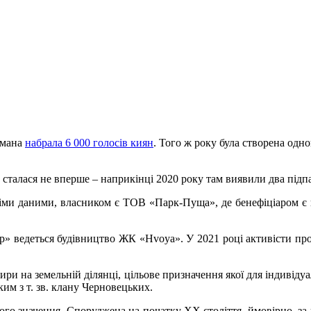
тмана
набрала 6 000 голосів киян
. Того ж року була створена одн
 сталася не вперше – наприкінці 2020 року там виявили два підп
нніми даними, власником є ТОВ «Парк-Пуща», де бенефіціаром є п
p» ведеться будівництво ЖК «Hvoya». У 2021 році активісти про
и на земельній ділянці, цільове призначення якої для індивідуа
м з т. зв. клану Черновецьких.
ого значення. Споруджена на початку ХХ століття, ймовірно, за