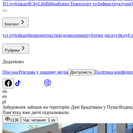
Усі публікації
CityLife
Війна
Бізнес
Транспорт та Інфраструктура
О
Контент
усі публікації
новини
тексти
відео
колонки
публічні дискусії
клуб 
Рубрики
Додатково
Про нас
Реклама у нашому медіа
Політика конфіден
Доступність
ua
en
pl
Забудовник зайшов на територію Дачі Брадтмана у Пущі-Водиц
Памʼятку вже двічі підпалювали.
1138
Час читання: 1 хв