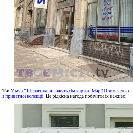
Та:
У музеї Шевченка покажуть сім картин Марії Примаченко
з приватної колекції.
Це рідкісна нагода побачити їх наживо;