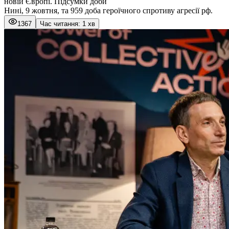
новій Європі. Підсумки доби
Нині, 9 жовтня, та 959 доба героїчного спротиву агресії рф.
1367
Час читання: 1 хв