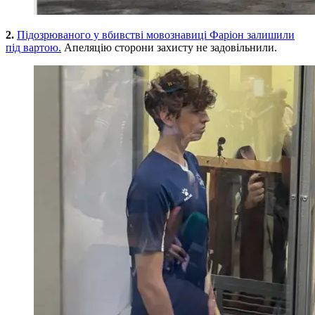
2.
Підозрюваного у вбивстві мовознавиці Фаріон залишили
під вартою.
Апеляцію сторони захисту не задовільнили.