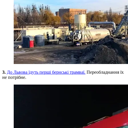
3.
До Львова їдуть перші бернські трамваї.
Переобладнання їх
не потрібне.