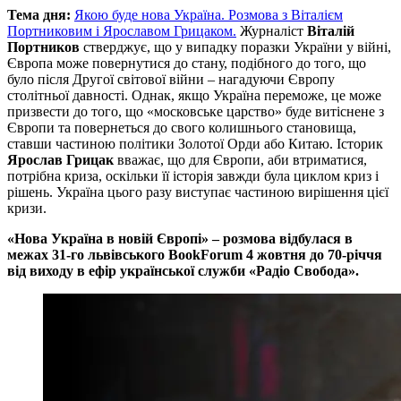
Тема дня:
Якою буде нова Україна. Розмова з Віталієм
Портниковим і Ярославом Грицаком.
Журналіст
Віталій
Портников
стверджує, що у випадку поразки України у війні,
Європа може повернутися до стану, подібного до того, що
було після Другої світової війни – нагадуючи Європу
столітньої давності. Однак, якщо Україна переможе, це може
призвести до того, що «московське царство» буде витіснене з
Європи та повернеться до свого колишнього становища,
ставши частиною політики Золотої Орди або Китаю. Історик
Ярослав Грицак
вважає, що для Європи, аби втриматися,
потрібна криза, оскільки її історія завжди була циклом криз і
рішень. Україна цього разу виступає частиною вирішення цієї
кризи.
«Нова Україна в новій Європі» – розмова відбулася в
межах 31-го львівського BookForum 4 жовтня до 70-річчя
від виходу в ефір української служби «Радіо Свобода».