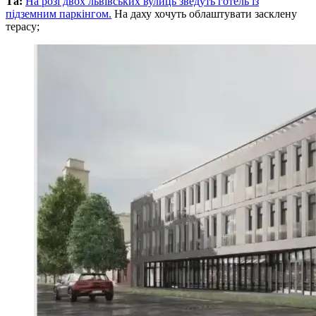
Та:
На розі двох львівських вулиць зведуть готель із
підземним паркінгом.
На даху хочуть облаштувати засклену
терасу;