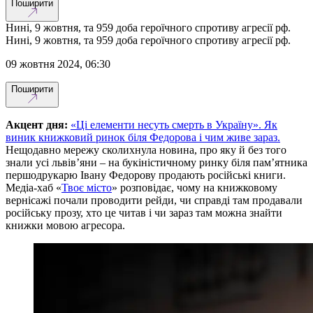
Поширити
Нині, 9 жовтня, та 959 доба героїчного спротиву агресії рф.
Нині, 9 жовтня, та 959 доба героїчного спротиву агресії рф.
09 жовтня 2024, 06:30
Поширити
Акцент дня:
«Ці елементи несуть смерть в Україну». Як
виник книжковий ринок біля Федорова і чим живе зараз.
Нещодавно мережу сколихнула новина, про яку й без того
знали усі львів’яни – на букіністичному ринку біля пам’ятника
першодрукарю Івану Федорову продають російські книги.
Медіа-хаб «
Твоє місто
» розповідає, чому на книжковому
вернісажі почали проводити рейди, чи справді там продавали
російську прозу, хто це читав і чи зараз там можна знайти
книжки мовою агресора.