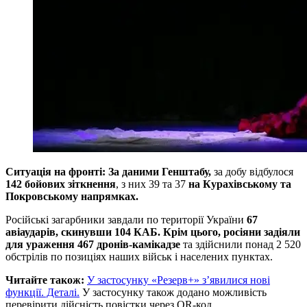
Ситуація на фронті: За даними Генштабу,
за добу відбулося
142 бойових зіткнення
, з них 39 та 37
на Курахівському та
Покровському напрямках.
Російські загарбники завдали по території України
67
авіаударів, скинувши 104 КАБ. Крім цього, росіяни задіяли
для ураження 467 дронів-камікадзе
та здійснили понад 2 520
обстрілів по позиціях наших військ і населених пунктах.
Читайте також:
У застосунку «Резерв+» з’явилися нові
функції. Деталі.
У застосунку також додано можливість
перевірити дійсність повістки через QR-код.