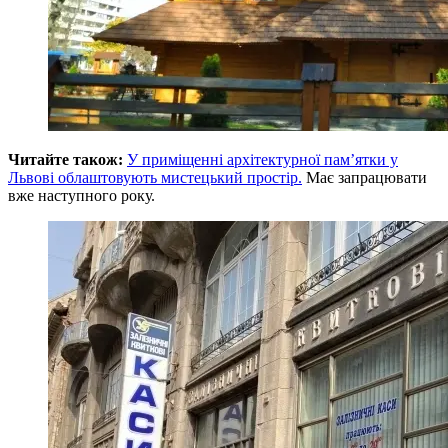
Читайте також:
У приміщенні архітектурної пам’ятки у
Львові облаштовують мистецький простір.
Має запрацювати
вже наступного року.