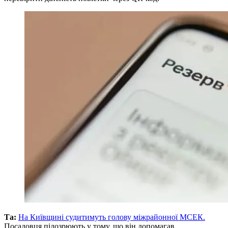
Та:
На Київщині судитимуть голову міжрайонної МСЕК.
Посадовця підозрюють у тому, що він допомагав