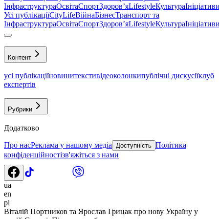
Інфраструктура
Освіта
Спорт
Здоровʼя
Lifestyle
Культура
Ініціатив
Усі публікації
CityLife
Війна
Бізнес
Транспорт та
Інфраструктура
Освіта
Спорт
Здоровʼя
Lifestyle
Культура
Ініціатив
Контент
усі публікації
новини
тексти
відео
колонки
публічні дискусії
клуб
експертів
Рубрики
Додатково
Про нас
Реклама у нашому медіа
Політика
Доступність
конфіденційності
зв'яжіться з нами
ua
en
pl
Віталій Портников та Ярослав Грицак про нову Україну у