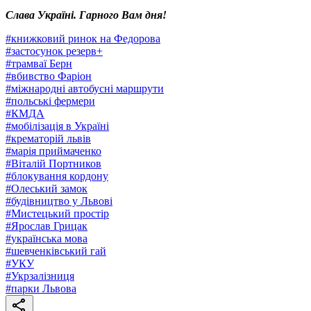
Слава Україні. Гарного Вам дня!
#
книжковий ринок на Федорова
#
застосунок резерв+
#
трамваї Берн
#
вбивство Фаріон
#
міжнародні автобусні маршрути
#
польські фермери
#
КМДА
#
мобілізація в Україні
#
крематорій львів
#
марія приймаченко
#
Віталій Портников
#
блокування кордону
#
Олеський замок
#
будівництво у Львові
#
Мистецький простір
#
Ярослав Грицак
#
українська мова
#
шевченківський гай
#
УКУ
#
Укрзалізниця
#
парки Львова