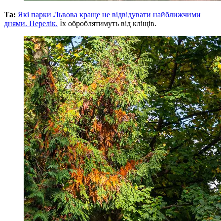
Та:
Які парки Львова краще не відвідувати найближчими
днями. Перелік.
Їх оброблятимуть від кліщів.