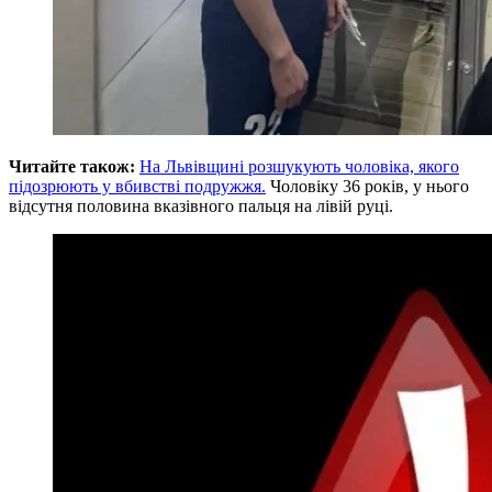
Читайте також:
На Львівщині розшукують чоловіка, якого
підозрюють у вбивстві подружжя.
Чоловіку 36 років, у нього
відсутня половина вказівного пальця на лівій руці.