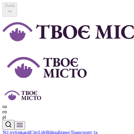
Львів
ua
en
pl
Усі публікації
CityLife
Війна
Бізнес
Транспорт та