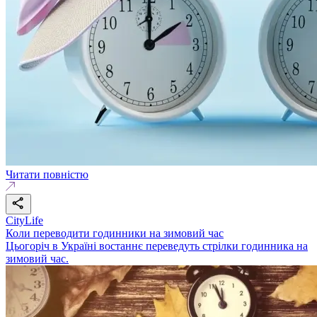
Читати повністю
CityLife
Коли переводити годинники на зимовий час
Цьогоріч в Україні востаннє переведуть стрілки годинника на
зимовий час.