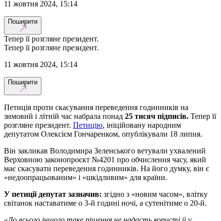
11 жовтня 2024, 15:14
Поширити
Тепер її розгляне президент.
Тепер її розгляне президент.
11 жовтня 2024, 15:14
Поширити
Петиція проти скасування переведення годинників на
зимовий і літній час набрала понад
25 тисяч підписів.
Тепер її
розгляне президент.
Петицію
, ініційовану народним
депутатом Олексієм Гончаренком, опублікували 18 липня.
Він закликав Володимира Зеленського ветували ухвалений
Верховною законопроєкт №4201 про обчислення часу, який
має скасувати переведення годинників. На його думку, він є
«недоопрацьованим» і «шкідливим» для країни.
У петиції депутат зазначив:
згідно з «новим часом», влітку
світанок наставатиме о 3-й годині ночі, а сутенітиме о 20-й.
«До всього іншого таке рішення не надасть користі й у