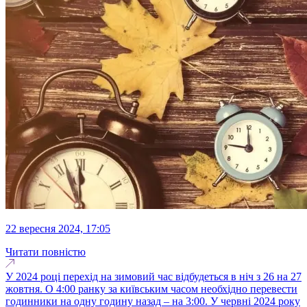
22 вересня 2024, 17:05
Читати повністю
У 2024 році перехід на зимовий час відбудеться в ніч з 26 на 27
жовтня. О 4:00 ранку за київським часом необхідно перевести
годинники на одну годину назад – на 3:00. У червні 2024 року