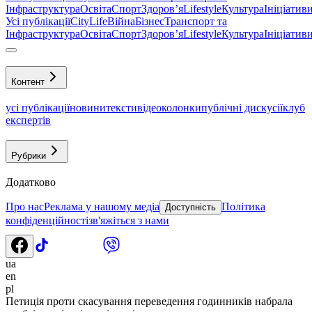
Інфраструктура
Освіта
Спорт
Здоровʼя
Lifestyle
Культура
Ініціатив
Усі публікації
CityLife
Війна
Бізнес
Транспорт та
Інфраструктура
Освіта
Спорт
Здоровʼя
Lifestyle
Культура
Ініціатив
Контент
усі публікації
новини
тексти
відео
колонки
публічні дискусії
клуб
експертів
Рубрики
Додатково
Про нас
Реклама у нашому медіа
Політика
Доступність
конфіденційності
зв'яжіться з нами
ua
en
pl
Петиція проти скасування переведення годинників набрала