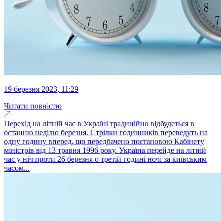
19 березня 2023, 11:29
Читати повністю
Перехід на літній час в Україні традиційно відбудеться в
останню неділю березня. Стрілки годинників переведуть на
одну годину вперед, що передбачено постановою Кабінету
міністрів від 13 травня 1996 року. Україна перейде на літній
час у ніч проти 26 березня о третій годині ночі за київським
часом...