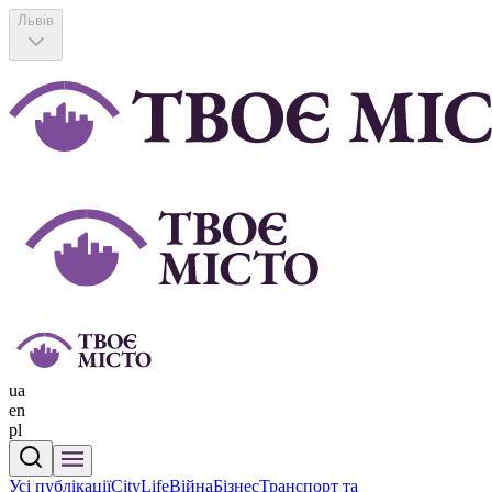
Львів
ua
en
pl
Усі публікації
CityLife
Війна
Бізнес
Транспорт та