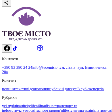
Контакти
+380 93 380 24 24
info@tvoemisto.tv
м. Львів, вул. Винниченка,
20а
Контент
новини
тексти
відео
колонки
публічні дискусії
клуб експертів
Рубрики
усі публікації
citylife
війна
бізнес
транспорт та
інфраструктура
освіта
спорт
здоровʼя
lifestyle
культура
ініціативи
св