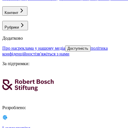
Контент
Рубрики
Додатково
про нас
реклама у нашому медіа
політика
Доступність
конфіденційності
зв'яжіться з нами
За підтримки
:
Розроблено
: