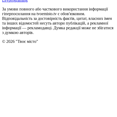
Levprograming
За умови повного або часткового використання iнформацiї
гіперпосилання на tvoemisto.tv є обов'язковим.
Відповідальність за достовірність фактів, цитат, власних імен
та інших відомостей несуть автори публікацій, а рекламної
інформації — рекламодавці. Думка редакцiї може не збiгатися
з думкою авторiв.
©
2026
"
Твоє місто
"