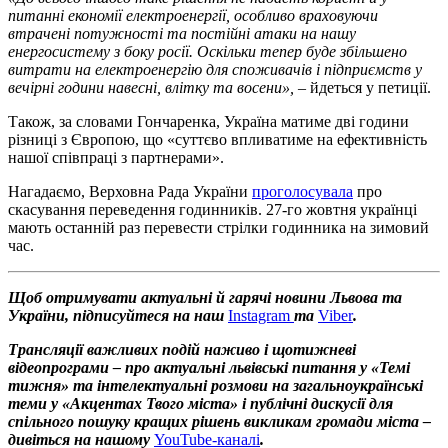
питанні економії електроенергії, особливо враховуючи
втрачені потужності та постійні атаки на нашу
енергосистему з боку росії. Оскільки тепер буде збільшено
витрати на електроенергію для споживачів і підприємств у
вечірні години навесні, влітку та восени»,
– йдеться у петиції.
Також, за словами Гончаренка, Україна матиме дві години
різниці з Європою, що «суттєво впливатиме на ефективність
нашої співпраці з партнерами».
Нагадаємо, Верховна Рада України
проголосувала
про
скасування переведення годинників. 27-го жовтня українці
мають останній раз перевести стрілки годинника на зимовий
час.
Щоб отримувати актуальні й гарячі новини Львова та
України, підписуйтеся на наш
Instagram
та
Viber
.
Трансляції важливих подій наживо і щотижневі
відеопрограми – про актуальні львівські питання у «Темі
тижня» та інтелектуальні розмови на загальноукраїнські
теми у «Акцентах Твого міста» і публічні дискусії для
спільного пошуку кращих рішень викликам громади міста –
дивіться на нашому
YouTube-каналі
.