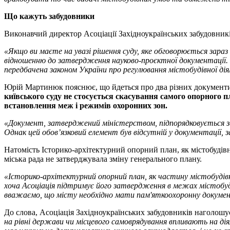
Що кажуть забудовники
Виконавчий директор Асоціації Західноукраїнських забудовн
«Якщо ви маєте на увазі рішення суду, яке обговорюється зараз
відношенню до затвердження науково-проєктної документації. П
передбачена законом України про регулювання містобудівної ді
Юрій Мартинюк пояснює, що йдеться про два різних документи:
київського суду не стосується скасування самого опорного пл
встановлення меж і режимів охоронних зон.
«Документ, затверджений міністерством, підпорядковується за
Однак цей обов’язковий елемент був відсутній у документації
Натомість Історико-архітектурний опорний план, як містобудів
міська рада не затверджувала зміну генерального плану.
«Історико-архітектурний опорний план, як частину містобудівно
хоча Асоціація підтримує його затвердження в межах містобуд
вважаємо, що місту необхідно мати пам'яткоохоронну документ
До слова, Асоціація Західноукраїнських забудовників наголошу
на рівні держави чи місцевого самоврядування впливають на діял