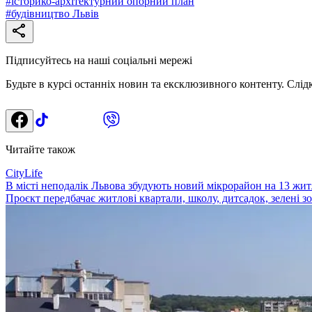
#
історико-архітектурний опорний план
#
будівництво Львів
Підписуйтесь на наші соціальні мережі
Будьте в курсі останніх новин та ексклюзивного контенту. Слід
Читайте також
CityLife
В місті неподалік Львова збудують новий мікрорайон на 13 жит
Проєкт передбачає житлові квартали, школу, дитсадок, зелені зо