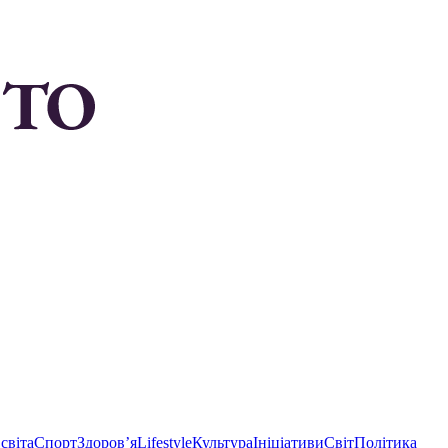
світа
Спорт
Здоровʼя
Lifestyle
Культура
Ініціативи
Світ
Політика