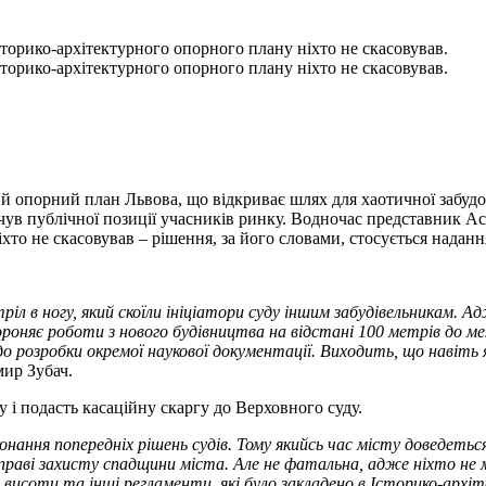
сторико-архітектурного опорного плану ніхто не скасовував.
сторико-архітектурного опорного плану ніхто не скасовував.
й опорний план Львова, що відкриває шлях для хаотичної забудов
чув публічної позиції учасників ринку. Водночас представник Ас
хто не скасовував – рішення, за його словами, стосується наданн
іл в ногу, який скоїли ініціатори суду іншим забудівельникам. 
роняє роботи з нового будівництва на відстані 100 метрів до м
до розробки окремої наукової документації. Виходить, що навіть 
ир Зубач.
 і подасть касаційну скаргу до Верховного суду.
онання попередніх рішень судів. Тому якийсь час місту доведеть
справі захисту спадщини міста. Але не фатальна, адже ніхто не
 висоти та інші регламенти, які було закладено в Історико-архі