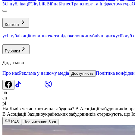
Усі публікації
CityLife
Війна
Бізнес
Транспорт та Інфраструктура
О
Контент
усі публікації
новини
тексти
відео
колонки
публічні дискусії
клуб 
Рубрики
Додатково
Про нас
Реклама у нашому медіа
Політика конфіден
Доступність
ua
en
pl
На Львів чекає хаотична забудова? В Асоціації забудовників п
В Асоціації Західноукраїнських забудовників стерджують, що І
1943
Час читання: 3 хв