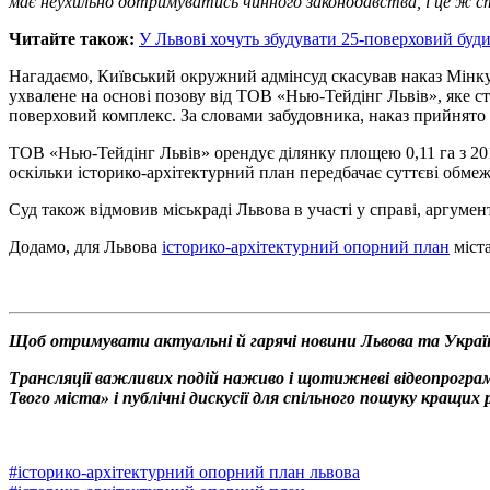
має неухильно дотримуватись чинного законодавства, і це ж сто
Читайте також:
У Львові хочуть збудувати 25-поверховий буд
Нагадаємо, Київський окружний адмінсуд скасував наказ Мінку
ухвалене на основі позову від ТОВ «Нью-Тейдінг Львів», яке ст
поверховий комплекс. За словами забудовника, наказ прийнято
ТОВ «Нью-Тейдінг Львів» орендує ділянку площею 0,11 га з 2019
оскільки історико-архітектурний план передбачає суттєві обме
Суд також відмовив міськраді Львова в участі у справі, аргумен
Додамо, для Львова
історико-архітектурний опорний план
міста
Щоб отримувати актуальні й гарячі новини Львова та Украї
Трансляції важливих подій наживо і щотижневі відеопрограм
Твого міста» і публічні дискусії для спільного пошуку кращи
#
історико-архітектурний опорний план львова