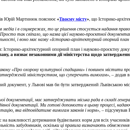
иків Юрій Мартинюк пояснює
«
Твоєму місту
»
, що Історико-архіт
 в медіа і в соцмережах, то це рішення стосується надання право
росто так свіпало, що назва цієї науково-проєктної документац
яльності, і воно має назву «Історико-архітектурний опорний план
 Історико-архітектурний опорний план і науково-проєктну докум
ану, а визнає незаконними дії міністерства щодо затвердження
кону «Про охорону культурної спадщини» і повинен містити про
, затвердженій міністерством, що суперечить вимогам»
, – додав в
ний документ, у Львові мав би бути затверджений Львівською міс
ї документації, має затверджувати міська рада в складі генераль
івної документації. Ми готові допомогти в цьому процесі, нада
ацію, яка відповідатиме вимогам законів і норм»
, – підсумува
є на важливості дотримання будівельних норм для всіх учасникі
ьність забудовників, оскільки ці правила визначають обмеження аб