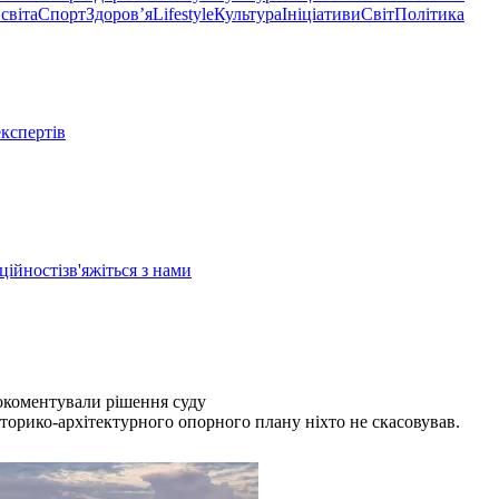
світа
Спорт
Здоровʼя
Lifestyle
Культура
Ініціативи
Світ
Політика
експертів
ційності
зв'яжіться з нами
рокоментували рішення суду
сторико-архітектурного опорного плану ніхто не скасовував.