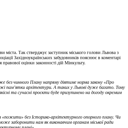
и міста. Так стверджує заступник міського голови Львова з
оціації Західноукраїнських забудовників пояснює в коментарі
я правової оцінки законності дій Мінкульту.
Адже без чинного Плану напряму діятиме норма закону «Про
ежі пам’ятки архітектури. А таких у Львові дуже багато. Тому
якісні та сучасні проєкти буде призупинено на догоду окремим
ся «пожити» без Історико-архітектурного опорного плану. Чи
 може заборонити нам як виконавчим органам міської ради
тектурному плані»
.