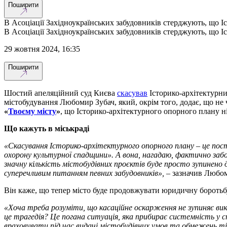
Поширити
В Асоціації Західноукраїнських забудовників стерджують, що І
В Асоціації Західноукраїнських забудовників стерджують, що І
29 жовтня 2024, 16:35
Поширити
Шостий апеляційний суд Києва
скасував
Історико-архітектурни
містобудування Любомир Зубач, який, окрім того, додає, що не 
«
Твоєму місту
»
, що Історико-архітектурного опорного плану ні
Що кажуть в міськраді
«Скасування Історико-архітектурного опорного плану – це постр
охорону культурної спадщини». А вона, нагадаю, фактично забо
значну кількість містобудівних проєктів буде просто зупинено 
суперечливим питанням певних забудовників»,
– зазначив Любом
Він каже, що тепер місто буде продовжувати юридичну боротьбу
«Хоча треба розуміти, що касаційне оскарження не зупиняє вик
це трагедія? Це погана ситуація, яка прибирає системність у 
враховувати під час видачі містобудівних умов та обмежень ті