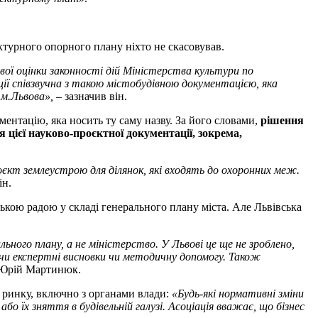
ектурного опорного плану ніхто не скасовував.
вої оцінки законності дій Міністерства культури по
ії співзвучна з такою містобудівною документацією, яка
 м.Львова»,
– зазначив він.
ентацію, яка носить ту саму назву. За його словами,
рішення
 цієї науково-проєктної документації, зокрема,
єкт землеустрою для ділянок, які входять до охоронних меж.
ін.
ькою радою у складі генерального плану міста. Але Львівська
ного плану, а не міністерство. У Львові це ще не зроблено,
ючи експертні висновки чи методичну допомогу. Також
в Юрій Мартинюк.
в ринку, включно з органами влади:
«Будь-які нормативні зміни
о їх зняття в будівельній галузі. Асоціація вважає, що бізнес