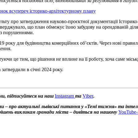
сується посадових осіб, відповідальних за регулювання в галузі»
инок всупереч історико-архітектурному плану
льту про затвердження науково-проєктної документації Історико
верджувало, що план обмежує їхню забудову на орендованій ділян
 з порушеннями.
 року для будівництва комерційних об’єктів. Через нові правила
ження.
туючи це тим, що рішення не вплине на її роботу, хоча саме міськ
 затвердили в січні 2024 року.
ни, підписуйтеся на наш
Instagram
та
Viber
.
и – про актуальні львівські питання у «Темі тижня» та інтел
х рішень викликам громади міста – дивіться на нашому
YouTube-