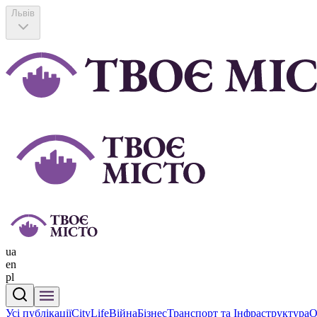
Львів
ua
en
pl
Усі публікації
CityLife
Війна
Бізнес
Транспорт та Інфраструктура
О