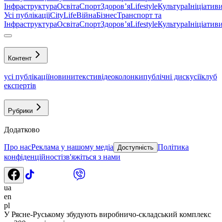
Інфраструктура
Освіта
Спорт
Здоровʼя
Lifestyle
Культура
Ініціатив
Усі публікації
CityLife
Війна
Бізнес
Транспорт та
Інфраструктура
Освіта
Спорт
Здоровʼя
Lifestyle
Культура
Ініціатив
Контент
усі публікації
новини
тексти
відео
колонки
публічні дискусії
клуб
експертів
Рубрики
Додатково
Про нас
Реклама у нашому медіа
Політика
Доступність
конфіденційності
зв'яжіться з нами
ua
en
pl
У Рясне-Руському збудують виробничо-складський комплекс