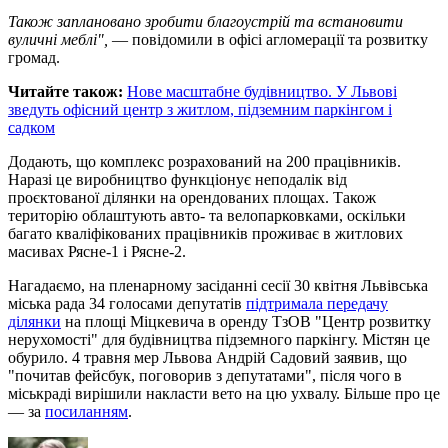
Також заплановано зробити благоустрій та встановити
вуличні меблі",
— повідомили в офісі агломерації та розвитку
громад.
Читайте також:
Нове масштабне будівництво. У Львові
зведуть офісний центр з житлом, підземним паркінгом і
садком
Додають, що комплекс розрахований на 200 працівників.
Наразі це виробництво функціонує неподалік від
проєктованої ділянки на орендованих площах. Також
територію облаштують авто- та велопарковками, оскільки
багато кваліфікованих працівників проживає в житлових
масивах Рясне-1 і Рясне-2.
Нагадаємо, на пленарному засіданні сесії 30 квітня Львівська
міська рада 34 голосами депутатів
підтримала передачу
ділянки
на площі Міцкевича в оренду ТзОВ "Центр розвитку
нерухомості" для будівництва підземного паркінгу. Містян це
обурило. 4 травня мер Львова Андрій Садовий заявив, що
"почитав фейсбук, поговорив з депутатами", після чого в
міськраді вирішили накласти вето на цю ухвалу. Більше про це
— за
посиланням
.