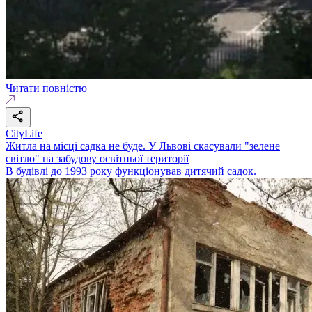
Читати повністю
CityLife
Житла на місці садка не буде. У Львові скасували "зелене
світло" на забудову освітньої території
В будівлі до 1993 року функціонував дитячий садок.