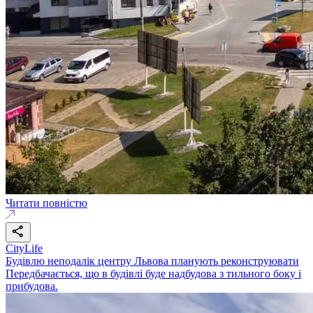
Читати повністю
CityLife
Будівлю неподалік центру Львова планують реконструювати
Передбачається, що в будівлі буде надбудова з тильного боку і
прибудова.