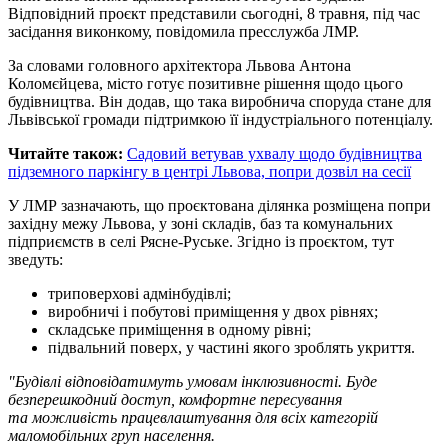
Відповідний проєкт представили сьогодні, 8 травня, під час
засідання виконкому, повідомила пресслужба ЛМР.
За словами головного архітектора Львова Антона
Коломєйцева, місто готує позитивне рішення щодо цього
будівництва. Він додав, що така виробнича споруда стане для
Львівської громади підтримкою її індустріального потенціалу.
Читайте також:
Садовий ветував ухвалу щодо будівництва
підземного паркінгу в центрі Львова, попри дозвіл на сесії
У ЛМР зазначають, що проєктована ділянка розміщена попри
західну межу Львова, у зоні складів, баз та комунальних
підприємств в селі Рясне-Руське. Згідно із проєктом, тут
зведуть:
триповерхові адмінбудівлі;
виробничі і побутові приміщення у двох рівнях;
складське приміщення в одному рівні;
підвальний поверх, у частині якого зроблять укриття.
"Будівлі відповідатимуть умовам інклюзивності. Буде
безперешкодний доступ, комфортне пересування
та можливість працевлаштування для всіх категорій
маломобільних груп населення.