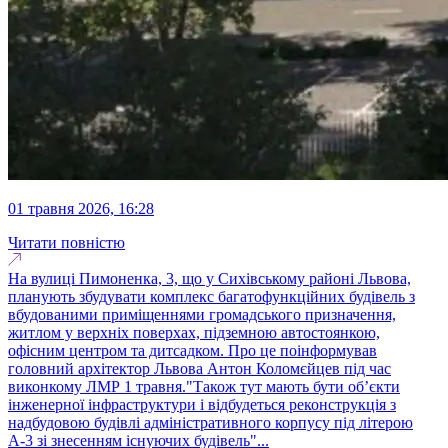
01 травня 2026, 16:28
Читати повністю
На вулиці Пимоненка, 3, що у Сихівському районі Львова,
планують збудувати комплекс багатофункційних будівель з
вбудованими приміщеннями громадського призначення,
житлом у верхніх поверхах, підземною автостоянкою,
офісним центром та дитсадком. Про це поінформував
головний архітектор Львова Антон Коломєйцев під час
виконкому ЛМР 1 травня."Також тут мають бути об’єкти
інженерної інфраструктури і відбудеться реконструкція з
надбудовою будівлі адміністративного корпусу під літерою
А-3 зі знесенням існуючих будівель"...