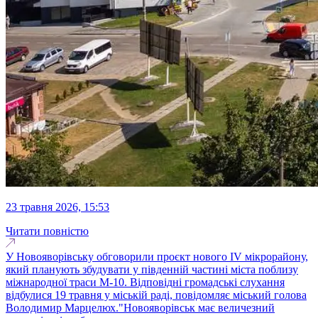
23 травня 2026, 15:53
Читати повністю
У Новояворівську обговорили проєкт нового IV мікрорайону,
який планують збудувати у південній частині міста поблизу
міжнародної траси М-10. Відповідні громадські слухання
відбулися 19 травня у міській раді, повідомляє міський голова
Володимир Марцелюх."Новояворівськ має величезний