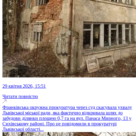
29 квітня 2026, 15:51
Читати повністю
Франківська окружна прокуратура через суд скасувала ухвалу
Львівської міської ради, яка фактично відкривала шлях до
забудови ділянки площею 0,7 га на вул. Панаса Мирного, 13 у
Сихівському районі. Про це повідомили в прокуратурі
Львівської області...