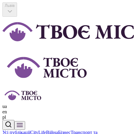
Львів
ua
en
pl
Усі публікації
CityLife
Війна
Бізнес
Транспорт та