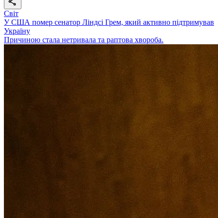
Світ
У США помер сенатор Ліндсі Грем, який активно підтримував
Україну
Причиною стала нетривала та раптова хвороба.