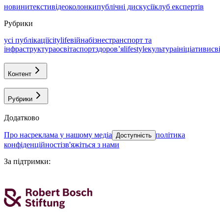
новини
тексти
відео
колонки
публічні дискусії
клуб експертів
Рубрики
усі публікації
citylife
війна
бізнес
транспорт та
інфраструктура
освіта
спорт
здоровʼя
lifestyle
культура
ініціативи
св
Контент
Рубрики
Додатково
про нас
реклама у нашому медіа
політика
Доступність
конфіденційності
зв'яжіться з нами
За підтримки
: