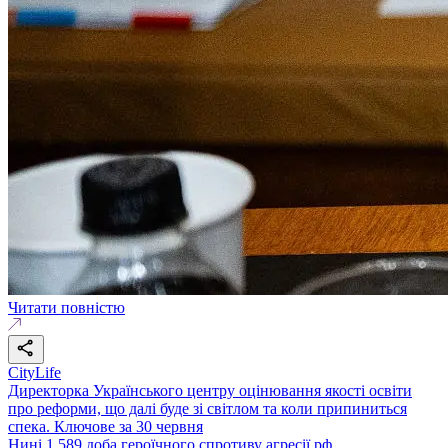
Читати повністю
CityLife
Директорка Українського центру оцінювання якості освіти
про реформи, що далі буде зі світлом та коли припиниться
спека. Ключове за 30 червня
Нині 1 589 доба героїчного спротиву агресії рф.