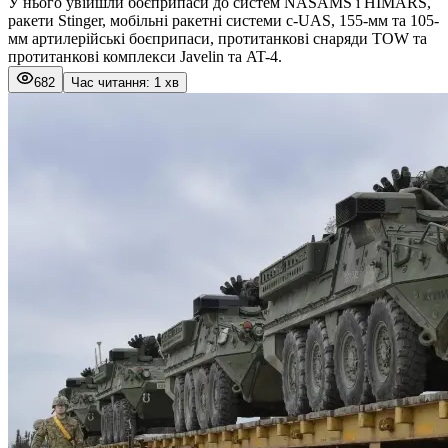
У нього увійшли боєприпаси до систем NASAMS і HIMARS,
ракети Stinger, мобільні ракетні системи c-UAS, 155-мм та 105-
мм артилерійські боєприпаси, протитанкові снаряди TOW та
протитанкові комплекси Javelin та AT-4.
682
Час читання: 1 хв