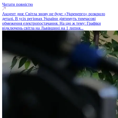
Читати повністю
Акцент дня: Світла знову не буде: «Укренерго» розкрило
деталі. В усіх регіонах України діятимуть тимчасові
обмеження електропостачання. На цю ж тему: Графіки
відключень світла на Львівщині на 1 липня...