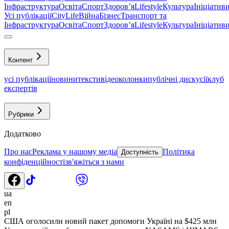
Інфраструктура
Освіта
Спорт
Здоровʼя
Lifestyle
Культура
Ініціатив
Усі публікації
CityLife
Війна
Бізнес
Транспорт та
Інфраструктура
Освіта
Спорт
Здоровʼя
Lifestyle
Культура
Ініціатив
Контент
усі публікації
новини
тексти
відео
колонки
публічні дискусії
клуб
експертів
Рубрики
Додатково
Про нас
Реклама у нашому медіа
Політика
Доступність
конфіденційності
зв'яжіться з нами
ua
en
pl
США оголосили новий пакет допомоги Україні на $425 млн