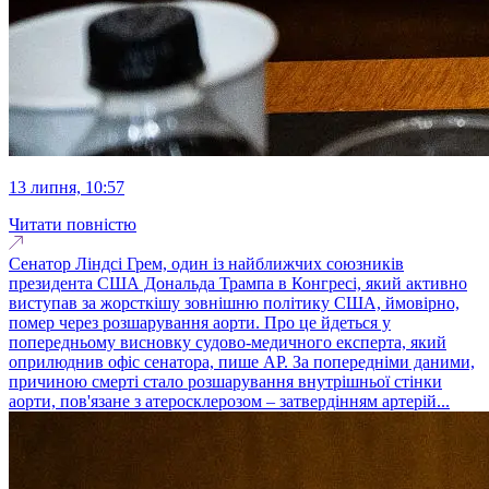
13 липня, 10:57
Читати повністю
Сенатор Ліндсі Грем, один із найближчих союзників
президента США Дональда Трампа в Конгресі, який активно
виступав за жорсткішу зовнішню політику США, ймовірно,
помер через розшарування аорти. Про це йдеться у
попередньому висновку судово-медичного експерта, який
оприлюднив офіс сенатора, пише AP. За попередніми даними,
причиною смерті стало розшарування внутрішньої стінки
аорти, пов'язане з атеросклерозом – затвердінням артерій...