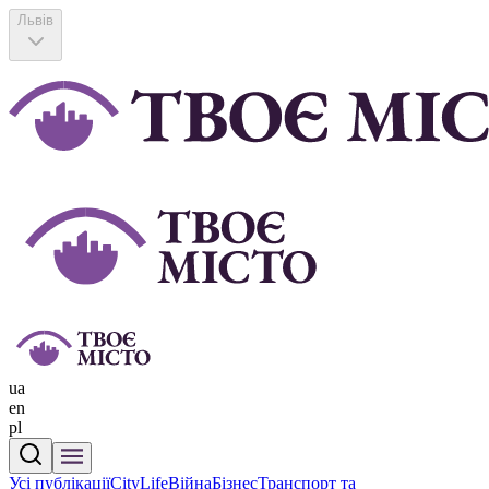
Львів
ua
en
pl
Усі публікації
CityLife
Війна
Бізнес
Транспорт та