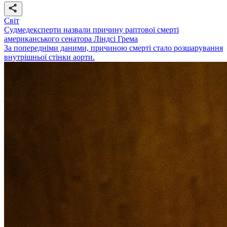
Світ
Судмедексперти назвали причину раптової смерті
американського сенатора Ліндсі Грема
За попередніми даними, причиною смерті стало розшарування
внутрішньої стінки аорти.