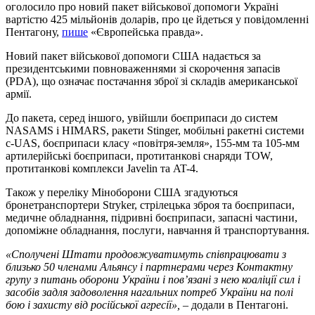
оголосило про новий пакет військової допомоги Україні
вартістю 425 мільйонів доларів, про це йдеться у повідомленні
Пентагону,
пише
«Європейська правда».
Новий пакет військової допомоги США надається за
президентськими повноваженнями зі скорочення запасів
(PDA), що означає постачання зброї зі складів американської
армії.
До пакета, серед іншого, увійшли боєприпаси до систем
NASAMS і HIMARS, ракети Stinger, мобільні ракетні системи
c-UAS, боєприпаси класу «повітря-земля», 155-мм та 105-мм
артилерійські боєприпаси, протитанкові снаряди TOW,
протитанкові комплекси Javelin та AT-4.
Також у переліку Міноборони США згадуються
бронетранспортери Stryker, стрілецька зброя та боєприпаси,
медичне обладнання, підривні боєприпаси, запасні частини,
допоміжне обладнання, послуги, навчання й транспортування.
«Сполучені Штати продовжуватимуть співпрацювати з
близько 50 членами Альянсу і партнерами через Контактну
групу з питань оборони України і пов’язані з нею коаліції сил і
засобів задля задоволення нагальних потреб України на полі
бою і захисту від російської агресії», –
додали в Пентагоні.