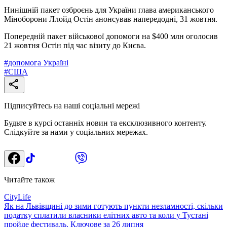
Нинішній пакет озброєнь для України глава американського
Міноборони Ллойд Остін анонсував напередодні, 31 жовтня.
Попередній пакет військової допомоги на $400 млн оголосив
21 жовтня Остін під час візиту до Києва.
#
допомога Україні
#
США
Підписуйтесь на наші соціальні мережі
Будьте в курсі останніх новин та ексклюзивного контенту.
Слідкуйте за нами у соціальних мережах.
Читайте також
CityLife
Як на Львівщині до зими готують пункти незламності, скільки
податку сплатили власники елітних авто та коли у Тустані
пройде фестиваль. Ключове за 26 липня