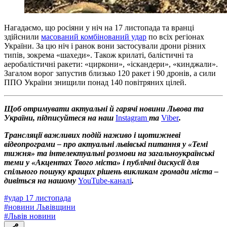
Нагадаємо, що росіяни у ніч на 17 листопада та вранці
здійснили
масований комбінований удар
по всіх регіонах
України. За цю ніч і ранок вони застосували дрони різних
типів, зокрема «шахеди». Також крилаті, балістичні та
аеробалістичні ракети: «циркони», «іскандери», «кинджали».
Загалом ворог запустив близько 120 ракет і 90 дронів, а сили
ППО України знищили понад 140 повітряних цілей.
Щоб отримувати актуальні й гарячі новини Львова та
України, підписуйтеся на наш
Instagram
та
Viber
.
Трансляції важливих подій наживо і щотижневі
відеопрограми – про актуальні львівські питання у «Темі
тижня» та інтелектуальні розмови на загальноукраїнські
теми у «Акцентах Твого міста» і публічні дискусії для
спільного пошуку кращих рішень викликам громади міста –
дивіться на нашому
YouTube-каналі
.
#
удар 17 листопада
#
новини Львівщини
#
Львів новини