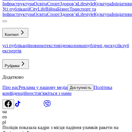
Інфраструктура
Освіта
Спорт
Здоровʼя
Lifestyle
Культура
Ініціатив
Усі публікації
CityLife
Війна
Бізнес
Транспорт та
Інфраструктура
Освіта
Спорт
Здоровʼя
Lifestyle
Культура
Ініціатив
Контент
усі публікації
новини
тексти
відео
колонки
публічні дискусії
клуб
експертів
Рубрики
Додатково
Про нас
Реклама у нашому медіа
Політика
Доступність
конфіденційності
зв'яжіться з нами
ua
en
pl
Поліція показала кадри з місця падіння уламків ракети на