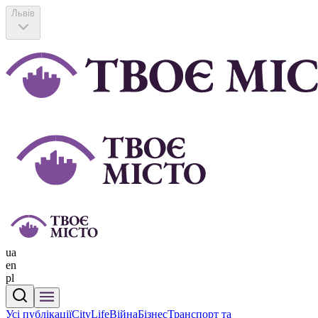
Львів
ua
en
pl
Усі публікації
CityLife
Війна
Бізнес
Транспорт та