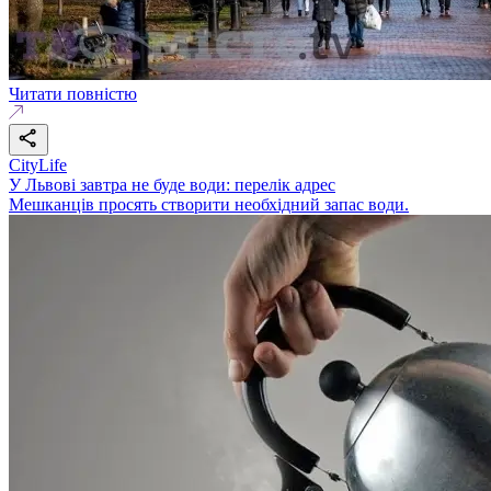
Читати повністю
CityLife
У Львові завтра не буде води: перелік адрес
Мешканців просять створити необхідний запас води.