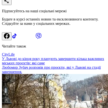
Підписуйтесь на наші соціальні мережі
Будьте в курсі останніх новин та ексклюзивного контенту.
Слідкуйте за нами у соціальних мережах.
Читайте також
CityLife
У Львові до кінця року планують завершити кілька важливих
міських проєктів: які саме
Любомир Зубач розповів про проєкти, які у Львові на стадії
завершення.