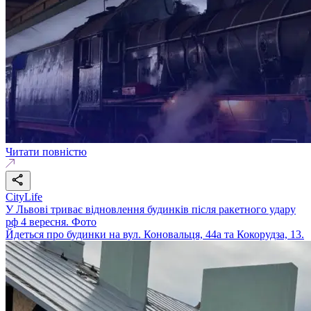
Читати повністю
CityLife
У Львові триває відновлення будинків після ракетного удару
рф 4 вересня. Фото
Йдеться про будинки на вул. Коновальця, 44a та Кокорудза, 13.