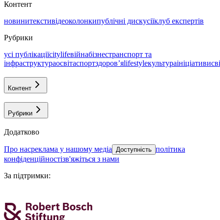
Контент
новини
тексти
відео
колонки
публічні дискусії
клуб експертів
Рубрики
усі публікації
citylife
війна
бізнес
транспорт та
інфраструктура
освіта
спорт
здоровʼя
lifestyle
культура
ініціативи
св
Контент
Рубрики
Додатково
про нас
реклама у нашому медіа
політика
Доступність
конфіденційності
зв'яжіться з нами
За підтримки
: