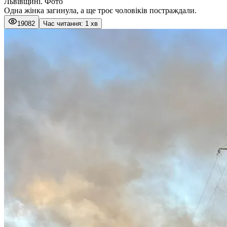
Львівщині. Фото
Одна жінка загинула, а ще троє чоловіків постраждали.
19082
Час читання: 1 хв