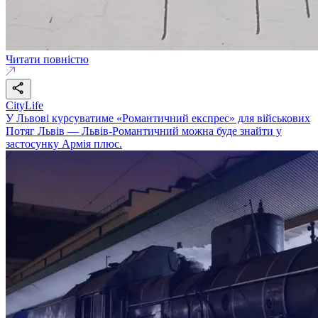
Читати повністю
CityLife
У Львові курсуватиме «Романтичний експрес» для військових
Потяг Львів — Львів-Романтичний можна буде знайти у
застосунку Армія плюс.