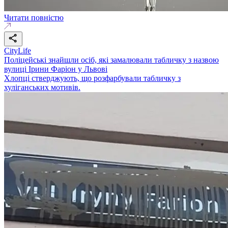
Читати повністю
CityLife
Поліцейські знайшли осіб, які замалювали табличку з назвою
вулиці Ірини Фаріон у Львові
Хлопці стверджують, що розфарбували табличку з
хуліганських мотивів.