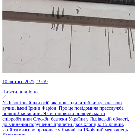
10 лютого 2025, 19:59
Читати повністю
У Львові знайшли осіб, які пошкодили табличку з назвою
вулиці імені Ірини Фаріон. Про це повідомила пресслужба
поліції Львівщини. Як встановили поліцейські та
співробітники Служби безпеки України у Львівській області,
до вчинення порушення причетні двоє хлопців: 15-річний,
який тимчасово проживає у Львові, та 18-річний мешканець