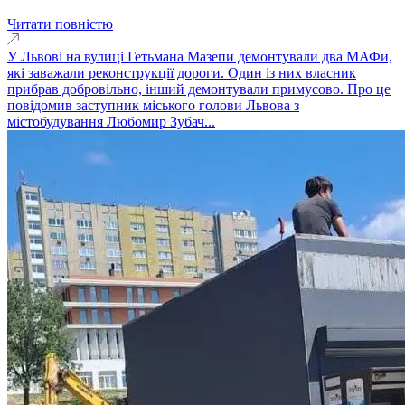
Читати повністю
У Львові на вулиці Гетьмана Мазепи демонтували два МАФи,
які заважали реконструкції дороги. Один із них власник
прибрав добровільно, інший демонтували примусово. Про це
повідомив заступник міського голови Львова з
містобудування Любомир Зубач...