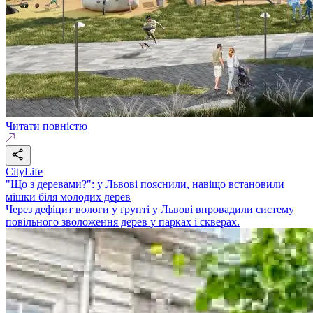
Читати повністю
CityLife
"Що з деревами?": у Львові пояснили, навіщо встановили
мішки біля молодих дерев
Через дефіцит вологи у ґрунті у Львові впровадили систему
повільного зволоження дерев у парках і скверах.