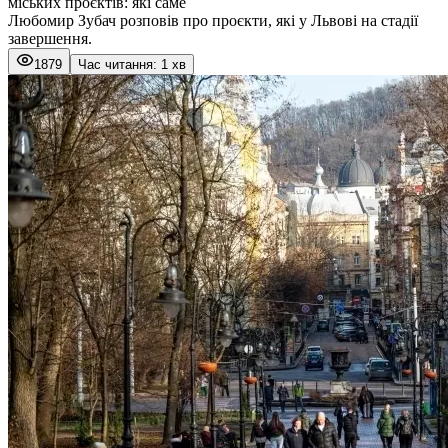
міських проєктів: які саме
Любомир Зубач розповів про проєкти, які у Львові на стадії
завершення.
1879
Час читання: 1 хв