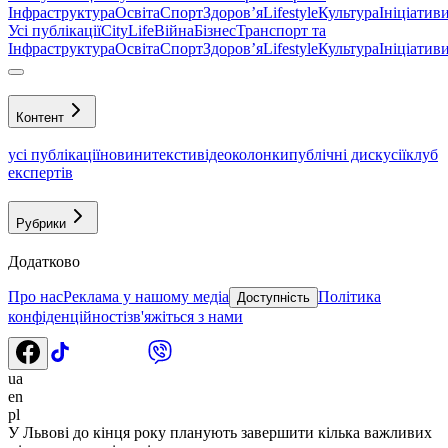
Інфраструктура
Освіта
Спорт
Здоровʼя
Lifestyle
Культура
Ініціатив
Усі публікації
CityLife
Війна
Бізнес
Транспорт та
Інфраструктура
Освіта
Спорт
Здоровʼя
Lifestyle
Культура
Ініціатив
Контент
усі публікації
новини
тексти
відео
колонки
публічні дискусії
клуб
експертів
Рубрики
Додатково
Про нас
Реклама у нашому медіа
Політика
Доступність
конфіденційності
зв'яжіться з нами
ua
en
pl
У Львові до кінця року планують завершити кілька важливих