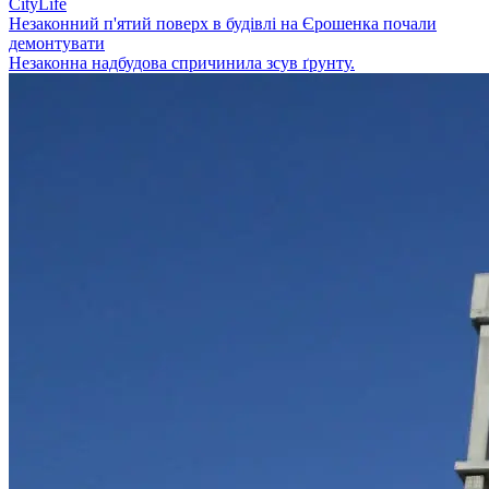
CityLife
Незаконний п'ятий поверх в будівлі на Єрошенка почали
демонтувати
Незаконна надбудова спричинила зсув ґрунту.