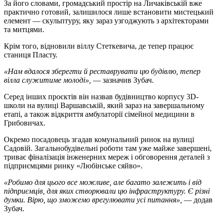
За його словами, громадський простір на Личаківській вже
практично готовий, залишилося лише встановити мистецький
елемент — скульптуру, яку зараз узгоджують з архітекторами
та митцями.
Крім того, відновили віллу Стеткевича, де тепер працює
станиця Пласту.
«Нам вдалося зберегти й реставрувати цю будівлю, тепер
вілла служитиме молоді»,
— зазначив Зубач.
Серед інших проєктів він назвав будівництво корпусу 3D-
школи на вулиці Варшавській, який зараз на завершальному
етапі, а також відкриття амбулаторії сімейної медицини в
Грибовичах.
Окремо посадовець згадав комунальний ринок на вулиці
Садовій. Загальнобудівельні роботи там уже майже завершені,
триває фіналізація інженерних мереж і обговорення деталей з
підприємцями ринку «Любінське сяйво».
«Робимо для цього все можливе, але багато залежить і від
підприємців, для яких створювали цю інфраструктуру. Є різні
думки. Вірю, що зможемо врегулювати усі питання»,
— додав
Зубач.