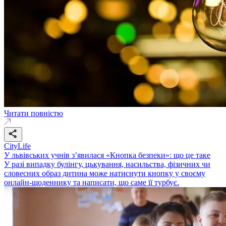
Читати повністю
CityLife
У львівських учнів з’явилася «Кнопка безпеки»: що це таке
У разі випадку булінгу, цькування, насильства, фізичних чи
словесних образ дитина може натиснути кнопку у своєму
онлайн-щоденнику та написати, що саме її турбує.