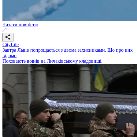
Читати повністю
CityLife
Завтра Львів попрощається з двома захисниками. Що про них
відомо
Поховають воїнів на Личаківському кладовищі.