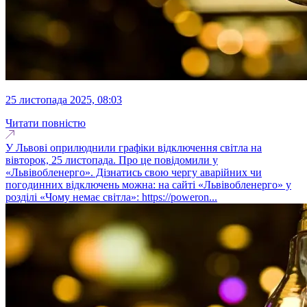
25 листопада 2025, 08:03
Читати повністю
У Львові оприлюднили графіки відключення світла на
вівторок, 25 листопада. Про це повідомили у
«Львівобленерго». Дізнатись свою чергу аварійних чи
погодинних відключень можна: на сайті «Львівобленерго» у
розділі «Чому немає світла»: https://poweron...