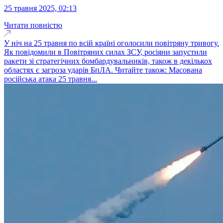
25 травня 2025, 02:13
Читати повністю
У ніч на 25 травня по всій країні оголосили повітряну тривогу.
Як повідомили в Повітряних силах ЗСУ, росіяни запустили
ракети зі стратегічних бомбардувальників, також в декількох
областях є загроза ударів БпЛА. Читайте також: Масована
російська атака 25 травня...