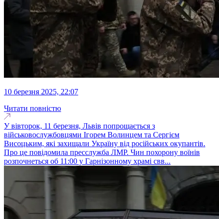
10 березня 2025, 22:07
Читати повністю
У вівторок, 11 березня, Львів попрощається з
військовослужбовцями Ігорем Волинцем та Сергієм
Висоцьким, які захищали Україну від російських окупантів.
Про це повідомила пресслужба ЛМР. Чин похорону воїнів
розпочнеться об 11:00 у Гарнізонному храмі свв...