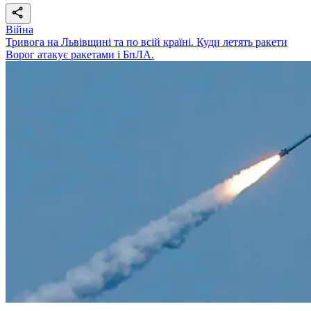
Війна
Тривога на Львівщині та по всій країні. Куди летять ракети
Ворог атакує ракетами і БпЛА.