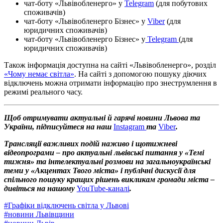
чат-боту «Львівобленерго» у
Telegram
(для побутових
споживачів)
чат-боту «Львівобленерго Бізнес» у
Viber
(для
юридичних споживачів)
чат-боту «Львівобленерго Бізнес» у
Telegram
(для
юридичних споживачів)
Також інформація доступна на сайті «Львівобленерго», розділ
«Чому немає світла»
. На сайті з допомогою пошуку діючих
відключень можна отримати інформацію про знеструмлення в
режимі реального часу.
Щоб отримувати актуальні й гарячі новини Львова та
України, підписуйтеся на наш
Instagram
та
Viber
.
Трансляції важливих подій наживо і щотижневі
відеопрограми – про актуальні львівські питання у «Темі
тижня» та інтелектуальні розмови на загальноукраїнські
теми у «Акцентах Твого міста» і публічні дискусії для
спільного пошуку кращих рішень викликам громади міста –
дивіться на нашому
YouTube-каналі
.
#
Графіки відключень світла у Львові
#
новини Львівщини