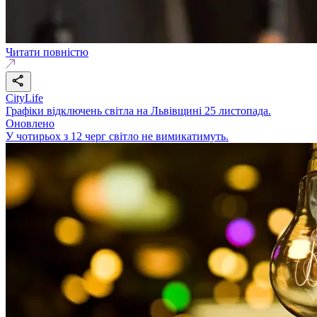
Читати повністю
CityLife
Графіки відключень світла на Львівщині 25 листопада.
Оновлено
У чотирьох з 12 черг світло не вимикатимуть.