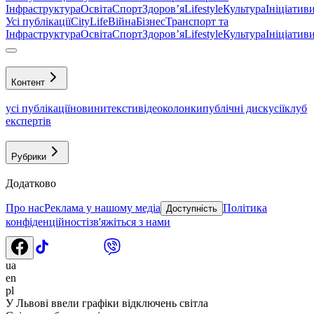
Інфраструктура
Освіта
Спорт
Здоровʼя
Lifestyle
Культура
Ініціатив
Усі публікації
CityLife
Війна
Бізнес
Транспорт та
Інфраструктура
Освіта
Спорт
Здоровʼя
Lifestyle
Культура
Ініціатив
Контент
усі публікації
новини
тексти
відео
колонки
публічні дискусії
клуб
експертів
Рубрики
Додатково
Про нас
Реклама у нашому медіа
Політика
Доступність
конфіденційності
зв'яжіться з нами
ua
en
pl
У Львові ввели графіки відключень світла