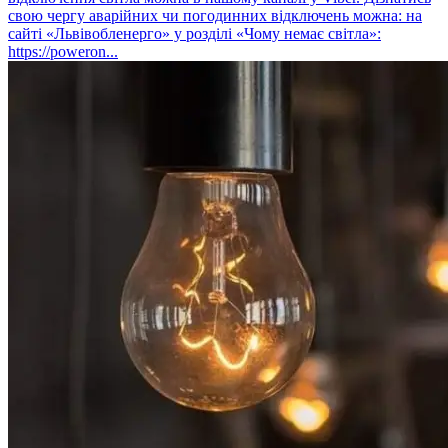
свою чергу аварійних чи погодинних відключень можна: на
сайті «Львівобленерго» у розділі «Чому немає світла»:
https://poweron...