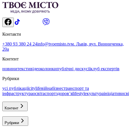
Контакти
+380 93 380 24 24
info@tvoemisto.tv
м. Львів, вул. Винниченка,
20а
Контент
новини
тексти
відео
колонки
публічні дискусії
клуб експертів
Рубрики
усі публікації
citylife
війна
бізнес
транспорт та
інфраструктура
освіта
спорт
здоровʼя
lifestyle
культура
ініціативи
св
Контент
Рубрики