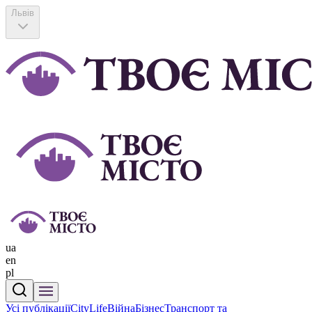
Львів
ua
en
pl
Усі публікації
CityLife
Війна
Бізнес
Транспорт та