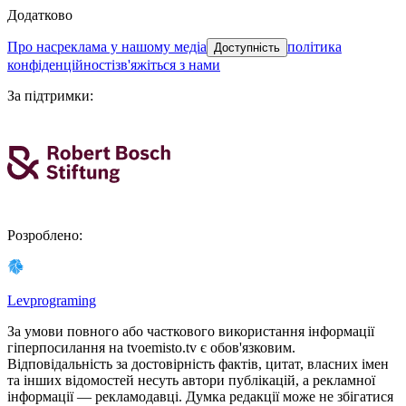
Додатково
про нас
реклама у нашому медіа
політика
Доступність
конфіденційності
зв'яжіться з нами
За підтримки
:
Розроблено
:
Levprograming
За умови повного або часткового використання iнформацiї
гіперпосилання на tvoemisto.tv є обов'язковим.
Відповідальність за достовірність фактів, цитат, власних імен
та інших відомостей несуть автори публікацій, а рекламної
інформації — рекламодавці. Думка редакцiї може не збiгатися