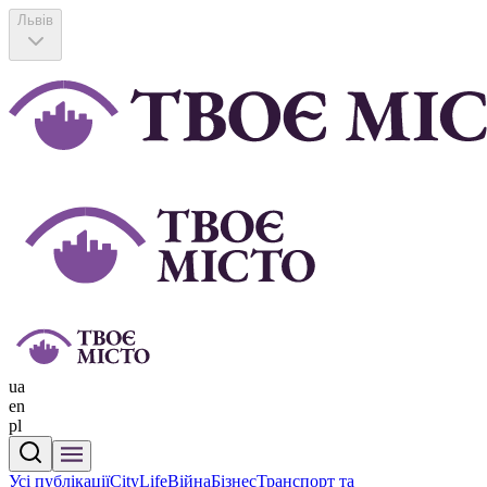
Львів
ua
en
pl
Усі публікації
CityLife
Війна
Бізнес
Транспорт та