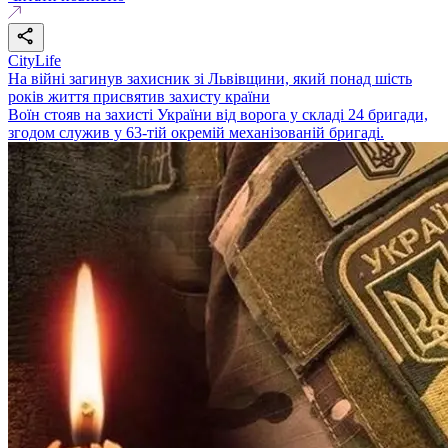
CityLife
На війні загинув захисник зі Львівщини, який понад шість
років життя присвятив захисту країни
Воїн стояв на захисті України від ворога у складі 24 бригади,
згодом служив у 63-тій окремій механізованій бригаді.