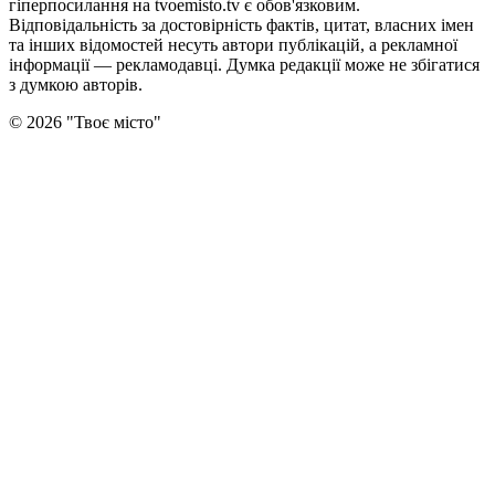
гіперпосилання на tvoemisto.tv є обов'язковим.
Відповідальність за достовірність фактів, цитат, власних імен
та інших відомостей несуть автори публікацій, а рекламної
інформації — рекламодавці. Думка редакцiї може не збiгатися
з думкою авторiв.
©
2026
"
Твоє місто
"