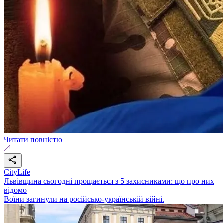
Читати повністю
CityLife
Львівщина сьогодні прощається з 5 захисниками: що про них
відомо
Воїни загинули на російсько-українській війні.