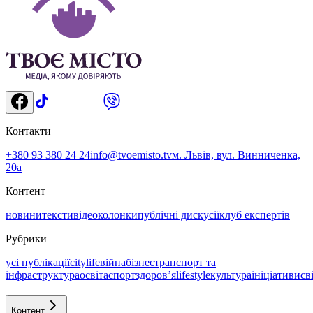
Контакти
+380 93 380 24 24
info@tvoemisto.tv
м. Львів, вул. Винниченка,
20а
Контент
новини
тексти
відео
колонки
публічні дискусії
клуб експертів
Рубрики
усі публікації
citylife
війна
бізнес
транспорт та
інфраструктура
освіта
спорт
здоровʼя
lifestyle
культура
ініціативи
св
Контент