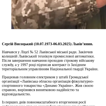
Сергій Висоцький (10.07.1973-06.03.2025) Львів’янин.
Навчався у Ліцеї № 52 Львівської міської ради. Закінчив
колишній Львівський технікум промислової автоматики.
Після завершення навчання проходив строкову військову
службу, а у 1997 році підписав контракт із Західним
територіальним управлінням Національної гвардії України.
Працював головним електриком у штабі Громадської
організації «Львівська обласна організація фізкультурно-
спортивного товариства «Динамо України». Жив своєю
справою, вирізнявся винятковою надійністю та
відповідальністю.
Із перших днів повномасштабного вторгнення росії