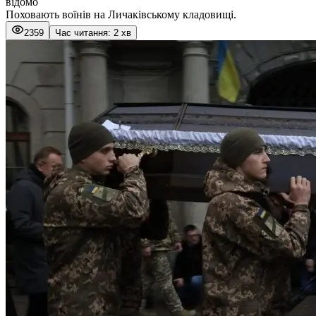
відомо
Поховають воїнів на Личаківському кладовищі.
2359
Час читання: 2 хв