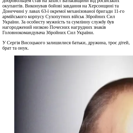
добровольцем став на захист Батьківщини від російських
окупантів. Виконував бойові завдання на Херсонщині та
Донеччині у лавах 63-ї окремої механізованої бригади 11-го
армійського корпусу Сухопутних військ Збройних Сил
України. За особисту мужність та сумлінну службу був
нагороджений низкою Почесних нагрудних знаків
Головнокомандувача Збройних Сил України.
У Сергія Висоцького залишилися батьки, дружина, троє дітей,
брат та онук.