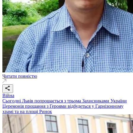
Читати повністю
Війна
Сьогодні Львів попрощається з трьома Захисниками України
Церемонія прощання з Героями відбудеться у Гарнізонному
храмі та на площі Ринок