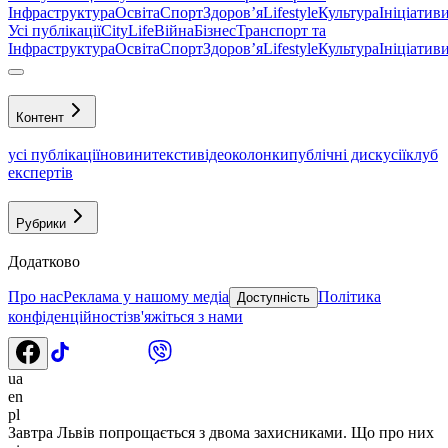
Інфраструктура
Освіта
Спорт
Здоровʼя
Lifestyle
Культура
Ініціатив
Усі публікації
CityLife
Війна
Бізнес
Транспорт та
Інфраструктура
Освіта
Спорт
Здоровʼя
Lifestyle
Культура
Ініціатив
Контент
усі публікації
новини
тексти
відео
колонки
публічні дискусії
клуб
експертів
Рубрики
Додатково
Про нас
Реклама у нашому медіа
Політика
Доступність
конфіденційності
зв'яжіться з нами
ua
en
pl
Завтра Львів попрощається з двома захисниками. Що про них