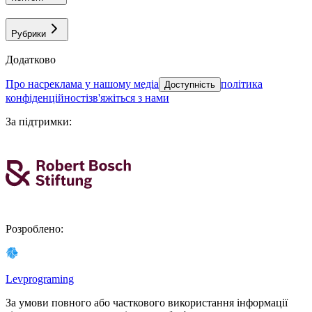
Рубрики
Додатково
про нас
реклама у нашому медіа
політика
Доступність
конфіденційності
зв'яжіться з нами
За підтримки
:
Розроблено
:
Levprograming
За умови повного або часткового використання iнформацiї