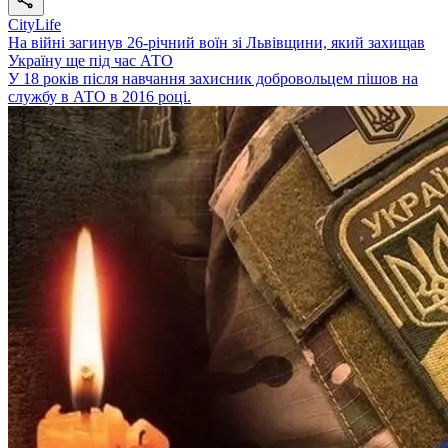
CityLife
На війні загинув 26-річний воїн зі Львівщини, який захищав
Україну ще під час АТО
У 18 років після навчання захисник добровольцем пішов на
службу в АТО в 2016 році.