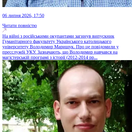
06 липня 2026, 17:50
Читати повністю
На війні з російськими окупантами загинув випускник
Гуманітарного факультету Українського католицького
університету Володимир Марищук. Про це повідомили у
пресслужбі УКУ. Зазначають, що Володимир навчався на
магістерській програмі з історії (2012-2014 рр...