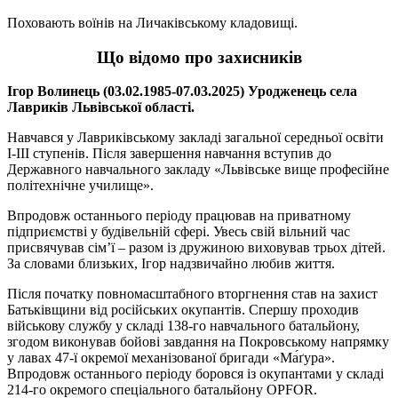
Поховають воїнів на Личаківському кладовищі.
Що відомо про захисників
Ігор Волинець (03.02.1985-07.03.2025) Уродженець села
Лавриків Львівської області.
Навчався у Лавриківському закладі загальної середньої освіти
І-ІІІ ступенів. Після завершення навчання вступив до
Державного навчального закладу «Львівське вище професійне
політехнічне училище».
Впродовж останнього періоду працював на приватному
підприємстві у будівельній сфері. Увесь свій вільний час
присвячував сім’ї – разом із дружиною виховував трьох дітей.
За словами близьких, Ігор надзвичайно любив життя.
Після початку повномасштабного вторгнення став на захист
Батьківщини від російських окупантів. Спершу проходив
військову службу у складі 138-го навчального батальйону,
згодом виконував бойові завдання на Покровському напрямку
у лавах 47-ї окремої механізованої бригади «Ма́ґура».
Впродовж останнього періоду боровся із окупантами у складі
214-го окремого спеціального батальйону OPFOR.