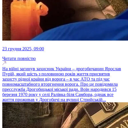
23 грудня 2025, 09:00
Читати повністю
На війні загинув захисник України – дрогобичанин Ярослав
Пурій, який шість з половиною років життя присвятив
захисту рідної країни від ворога – в час АТО та під час
повномасштабного вторгнення ворога. Про це повідомила
пресслужба Дрогобицької міської ради. Воїн народився 15
березня 1970 року у селі Ралівка біля Самбора, однак все
життя проживав у Дрогобичі на вулиці Стрийській...