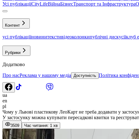
Усі публікації
CityLife
Війна
Бізнес
Транспорт та Інфраструктура
О
Контент
усі публікації
новини
тексти
відео
колонки
публічні дискусії
клуб 
Рубрики
Додатково
Про нас
Реклама у нашому медіа
Політика конфіден
Доступність
ua
en
pl
Чому у Львові пластикову ЛеоКарт не треба додавати у застос
У застосунку можна купувати пересадкові квитки та реєструват
3509
Час читання: 1 хв