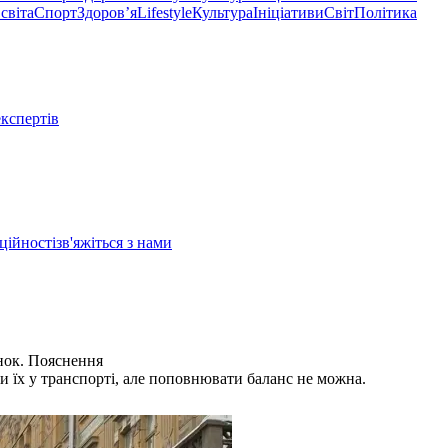
світа
Спорт
Здоровʼя
Lifestyle
Культура
Ініціативи
Світ
Політика
експертів
ційності
зв'яжіться з нами
унок. Пояснення
и їх у транспорті, але поповнювати баланс не можна.