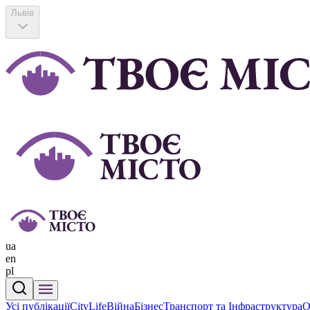
Львів
ua
en
pl
Усі публікації
CityLife
Війна
Бізнес
Транспорт та Інфраструктура
О