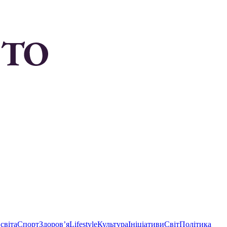
світа
Спорт
Здоровʼя
Lifestyle
Культура
Ініціативи
Світ
Політика