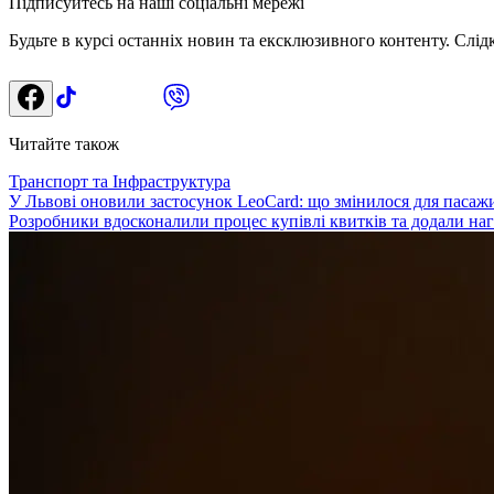
Підписуйтесь на наші соціальні мережі
Будьте в курсі останніх новин та ексклюзивного контенту. Слід
Читайте також
Транспорт та Інфраструктура
У Львові оновили застосунок LeoCard: що змінилося для пасаж
Розробники вдосконалили процес купівлі квитків та додали наг