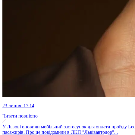
23 липня, 17:14
Читати повністю
У Львові оновили мобільний застосунок для оплати проїзду Leo
пасажирів. Про це повідомили в ЛКП "Львівавтодор"...