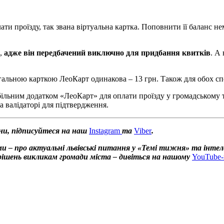
лати проїзду, так звана віртуальна картка. Поповнити її баланс 
а,
адже він передбачений виключно для придбання квитків
. А
загальною карткою ЛеоКарт одинакова – 13 грн. Також для обох сп
ільним додатком «ЛеоКарт» для оплати проїзду у громадському т
а валідаторі для підтвердження.
ни, підписуйтеся на наш
Instagram
та
Viber
.
и – про актуальні львівські питання у «Темі тижня» та інтел
х рішень викликам громади міста – дивіться на нашому
YouTube-