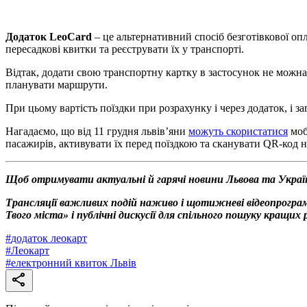
Додаток LeoСard
– це альтернативний спосіб безготівкової оп
пересадкові квитки та реєструвати їх у транспорті.
Відтак, додати свою транспортну картку в застосунок не можн
планувати маршрути.
При цьому вартість поїздки при розрахунку і через додаток, і 
Нагадаємо, що від 11 грудня львів’яни
можуть скористатися
моб
пасажирів, активувати їх перед поїздкою та сканувати QR-код н
Щоб отримувати актуальні й гарячі новини Львова та Украї
Трансляції важливих подій наживо і щотижневі відеопрограм
Твого міста» і публічні дискусії для спільного пошуку кращи
#
додаток леокарт
#
Леокарт
#
електронний квиток Львів