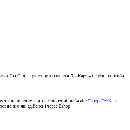
аток LeoСard і транспортна картка ЛеоКарт – це різні способи
Для транспортних карток створений веб-сайт
Eshop ЛеоКарт
повнення, які здійснені через Eshop.