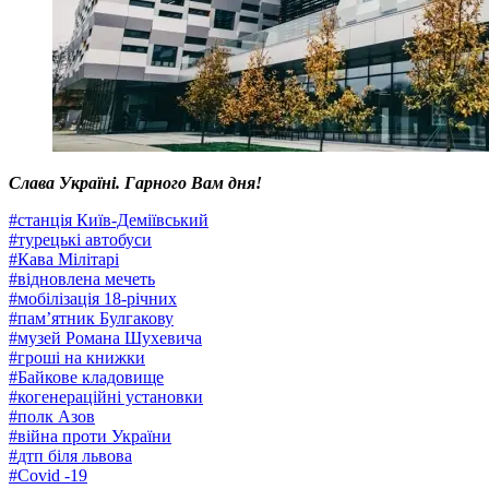
Слава Україні. Гарного Вам дня!
#
станція Київ-Деміївський
#
турецькі автобуси
#
Кава Мілітарі
#
відновлена мечеть
#
мобілізація 18-річних
#
пам’ятник Булгакову
#
музей Романа Шухевича
#
гроші на книжки
#
Байкове кладовище
#
когенераційні установки
#
полк Азов
#
війна проти України
#
дтп біля львова
#
Covid -19