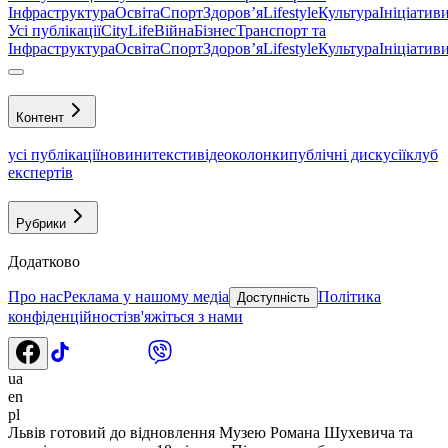
Інфраструктура
Освіта
Спорт
Здоровʼя
Lifestyle
Культура
Ініціатив
Усі публікації
CityLife
Війна
Бізнес
Транспорт та
Інфраструктура
Освіта
Спорт
Здоровʼя
Lifestyle
Культура
Ініціатив
Контент
усі публікації
новини
тексти
відео
колонки
публічні дискусії
клуб
експертів
Рубрики
Додатково
Про нас
Реклама у нашому медіа
Політика
Доступність
конфіденційності
зв'яжіться з нами
ua
en
pl
Львів готовий до відновлення Музею Романа Шухевича та