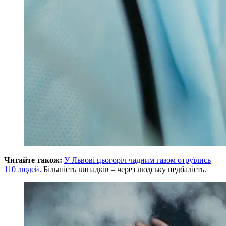
Читайте також:
У Львові цьогоріч чадним газом отруїлись
110 людей.
Більшість випадків – через людську недбалість.