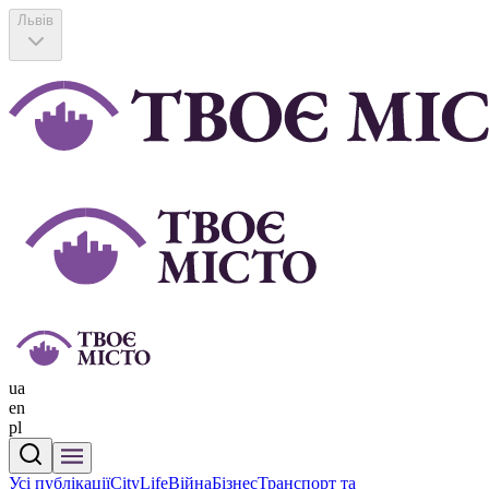
Львів
ua
en
pl
Усі публікації
CityLife
Війна
Бізнес
Транспорт та