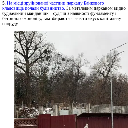
5.
На місці зруйнованої частини паркану Байкового
кладовища почали будівництво.
За металевим парканом видно
будівельний майданчик – судячи з наявності фундаменту і
бетонного моноліту, там збираються звести якусь капітальну
споруду.