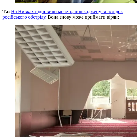
Та:
На Нивках відновили мечеть, пошкоджену внаслідок
російського обстрілу.
Вона знову може приймати вірян;