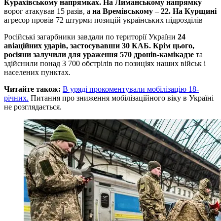
Курахівському напрямках. На Лиманському напрямку
ворог атакував 15 разів, а
на Времівському – 22. На Курщині
агресор провів 72 штурми позицій українських підрозділів
Російські загарбники завдали по території України
24
авіаційних ударів, застосувавши 30 КАБ. Крім цього,
росіяни залучили для ураження 570 дронів-камікадзе
та
здійснили понад 3 700 обстрілів по позиціях наших військ і
населених пунктах.
Читайте також:
В уряді прокоментували мобілізацію 18-
річних.
Питання про зниження мобілізаційного віку в Україні
не розглядається.