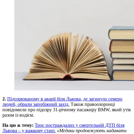
2.
Підозрюваному в аварії біля Львова, де загинуло семеро
людей, обрали запобіжний захід.
Також правоохоронці
повідомили про підозру 31-річному пасажиру BMW, який утік
разом із водієм.
На цю ж тему:
Троє постраждалих у смертельній ДТП біля
Львова – у важкому стані.
«Медики продовжують надавати