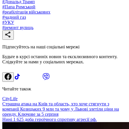
#
Дональд Трамп
#
Папа Римський
#
реабілітація військових
#
чадний газ
#
УКУ
#
ремонт вулиць
Підписуйтесь на наші соціальні мережі
Будьте в курсі останніх новин та ексклюзивного контенту.
Слідкуйте за нами у соціальних мережах.
Читайте також
CityLife
Страшна атака на Київ та область, хто хоче стягнути з
компанії Козицьких 9 млн та чому у Львові злетіли ціни на
оренду. Ключове за 5 серпня
Нині 1 625 доба героїчного спротиву агресії рф.