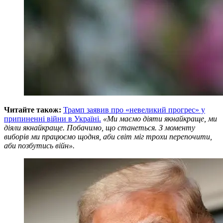
Читайте також:
Трамп заявив про «невеликий прогрес» у
припиненні війни в Україні.
«Ми маємо діяти якнайкраще, ми
діяли якнайкраще. Побачимо, що станеться. З моменту
виборів ми працюємо щодня, аби світ міг трохи перепочити,
аби позбутись війн».