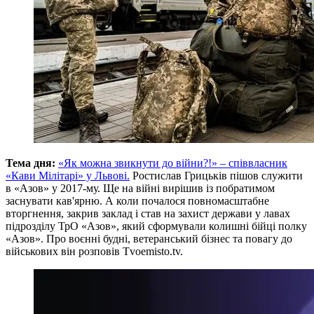
Тема дня:
«Як можна звикнути до війни?!» – співвласник
«Кави Мілітарі» у Львові.
Ростислав Грицьків пішов служити
в «Азов» у 2017-му. Ще на війні вирішив із побратимом
заснувати кав'ярню. А коли почалося повномасштабне
вторгнення, закрив заклад і став на захист держави у лавах
підрозділу ТрО «Азов», який сформували колишні бійці полку
«Азов». Про воєнні будні, ветеранський бізнес та повагу до
військових він розповів Тvoemisto.tv.