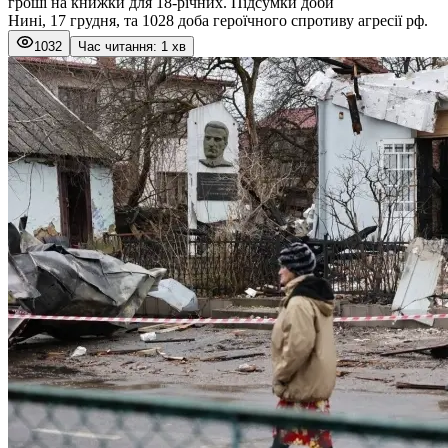
гроші на книжки для 18-річних. Підсумки доби
Нині, 17 грудня, та 1028 доба героїчного спротиву агресії рф.
1032
Час читання: 1 хв