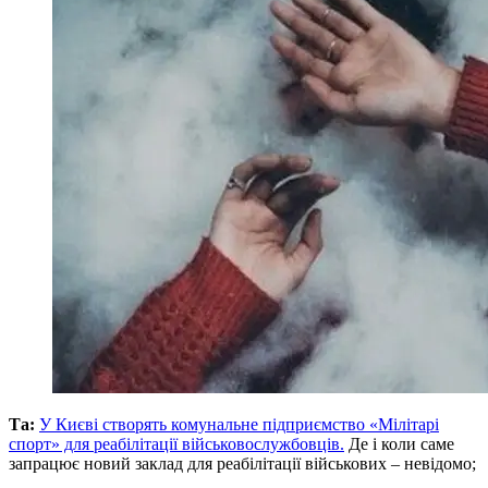
Та:
У Києві створять комунальне підприємство «Мілітарі
спорт» для реабілітації військовослужбовців.
Де і коли саме
запрацює новий заклад для реабілітації військових – невідомо;