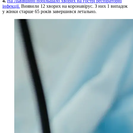
4.
На Львівщині побільшало хворих на гострі респіраторні
інфекції.
Виявили 12 хворих на коронавірус. З них 1 випадок
у жінки старше 65 років завершився летально.