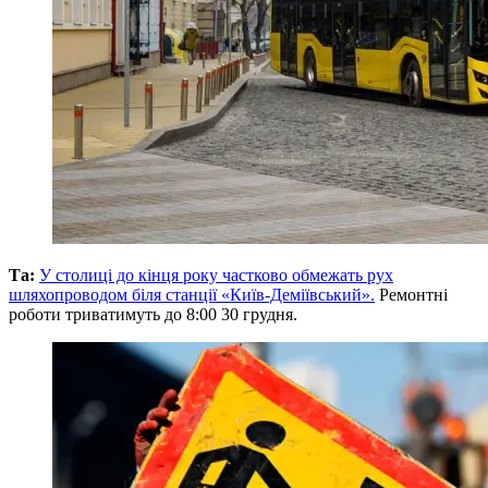
Та:
У столиці до кінця року частково обмежать рух
шляхопроводом біля станції «Київ-Деміївський».
Ремонтні
роботи триватимуть до 8:00 30 грудня.