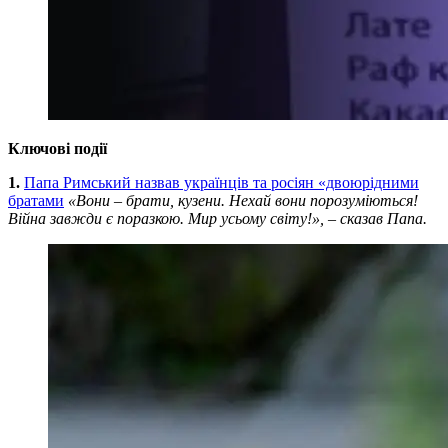
Ключові події
1.
Папа Римський назвав українців та росіян «двоюрідними
братами
«Вони – брати, кузени. Нехай вони порозуміються!
Війна завжди є поразкою. Мир усьому світу!», – сказав Папа.