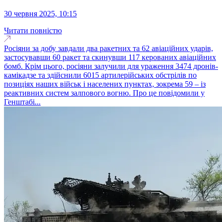
30 червня 2025, 10:15
Читати повністю
Росіяни за добу завдали два ракетних та 62 авіаційних ударів,
застосувавши 60 ракет та скинувши 117 керованих авіаційних
бомб. Крім цього, росіяни залучили для ураження 3474 дронів-
камікадзе та здійснили 6015 артилерійських обстрілів по
позиціях наших військ і населених пунктах, зокрема 59 – із
реактивних систем залпового вогню. Про це повідомили у
Генштабі...