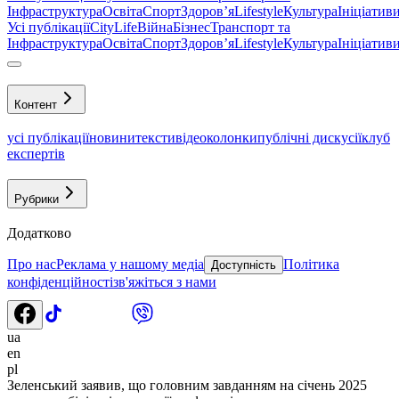
Інфраструктура
Освіта
Спорт
Здоровʼя
Lifestyle
Культура
Ініціатив
Усі публікації
CityLife
Війна
Бізнес
Транспорт та
Інфраструктура
Освіта
Спорт
Здоровʼя
Lifestyle
Культура
Ініціатив
Контент
усі публікації
новини
тексти
відео
колонки
публічні дискусії
клуб
експертів
Рубрики
Додатково
Про нас
Реклама у нашому медіа
Політика
Доступність
конфіденційності
зв'яжіться з нами
ua
en
pl
Зеленський заявив, що головним завданням на січень 2025