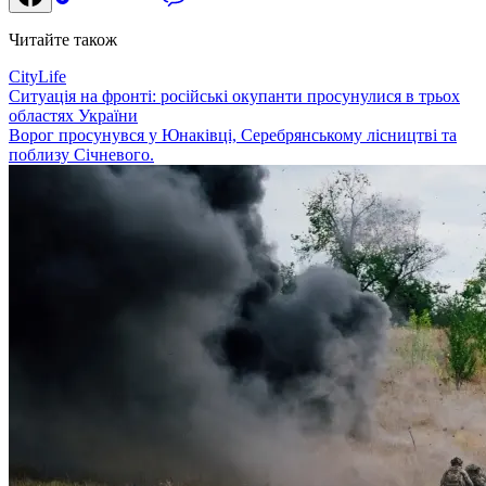
Читайте також
CityLife
Ситуація на фронті: російські окупанти просунулися в трьох
областях України
Ворог просунувся у Юнаківці, Серебрянському лісництві та
поблизу Січневого.