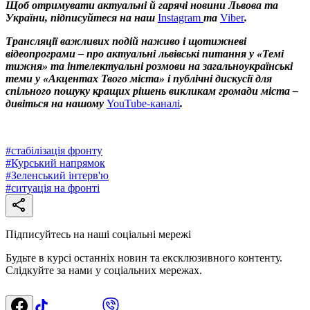
Щоб отримувати актуальні й гарячі новини Львова та
України, підписуйтеся на наш
Instagram
та
Viber
.
Трансляції важливих подій наживо і щотижневі
відеопрограми – про актуальні львівські питання у «Темі
тижня» та інтелектуальні розмови на загальноукраїнські
теми у «Акцентах Твого міста» і публічні дискусії для
спільного пошуку кращих рішень викликам громади міста –
дивіться на нашому
YouTube-каналі
.
#
стабілізація фронту
#
Курський напрямок
#
Зеленський інтерв'ю
#
ситуація на фронті
Підписуйтесь на наші соціальні мережі
Будьте в курсі останніх новин та ексклюзивного контенту.
Слідкуйте за нами у соціальних мережах.