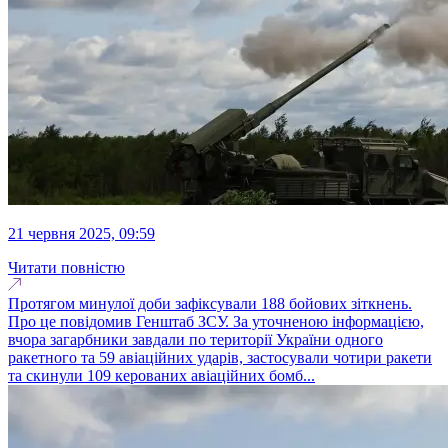
21 червня 2025, 09:59
Читати повністю
Протягом минулої доби зафіксували 188 бойових зіткнень.
Про це повідомив Генштаб ЗСУ. За уточненою інформацією,
вчора загарбники завдали по території України одного
ракетного та 59 авіаційних ударів, застосували чотири ракети
та скинули 109 керованих авіаційних бомб...