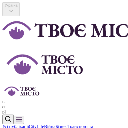
Україна
ua
en
pl
Усі публікації
CityLife
Війна
Бізнес
Транспорт та