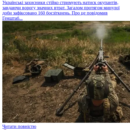
Українські захисники стійко стримують натиск окупантів,
завдаючи ворогу значних втрат. Загалом протягом минулої
доби зафіксовано 160 боєзіткнень. Про це повідомив
Генштаб...
Читати повністю