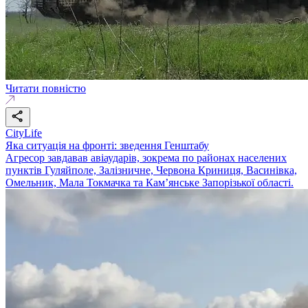
Читати повністю
CityLife
Яка ситуація на фронті: зведення Генштабу
Агресор завдавав авіаударів, зокрема по районах населених
пунктів Гуляйполе, Залізничне, Червона Криниця, Васинівка,
Омельник, Мала Токмачка та Кам’янське Запорізької області.