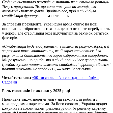
Сюди не вистачало резервів, а значить не вистачало ротацій.
Тому є просування. Те, що вони тиснуть на хлопців, які
втомлені - також факт. Зробимо все, щоб в січні була
стабілізація фронту»,
— зазначив він.
За словами президента, українська армія очікує на нові
постачання озброєння та техніки, деякі з них вже перебувають
у дорозі, але стабілізація буде відбуватися за рахунок багатьох
факторів.
«Стабілізація буде відбуватися не тільки за рахунок зброї, а й
за рахунок того контингенту, який зараз навчається, і за
рахунок тих батальйонів, які зараз озброюються закордоном.
Ми розуміємо, що приблизно в січні, повинні все це отримати
і, згідно з усіма нашими шляхами стабілізації фронту, військові
повинні виконати це завдання»,
— каже Зеленський.
Читайте також:
«50 тисяч львів’ян сьогодні на війні» –
Садовий
Роль союзників і виклики у 2025 році
Президент також звернув увагу на важливість роботи з
міжнародними партнерами. За його словами, Україна щодня
комунікує з союзниками, демонструючи їм реальну картину
ситуації і наші головні партнери впевнені в перемозі України.