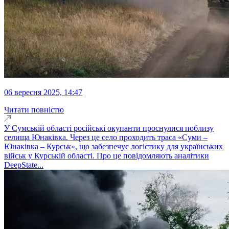
06 вересня 2025, 14:47
Читати повністю
У Сумській області російські окупанти проснулися поблизу
селища Юнаківка. Через це село проходить траса «Суми –
Юнаківка – Курськ», що забезпечує логістику для українських
військ у Курській області. Про це повідомляють аналітики
DeepState...