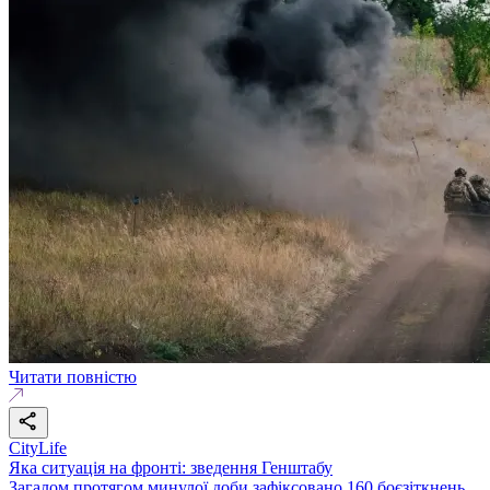
Читати повністю
CityLife
Яка ситуація на фронті: зведення Генштабу
Загалом протягом минулої доби зафіксовано 160 боєзіткнень.