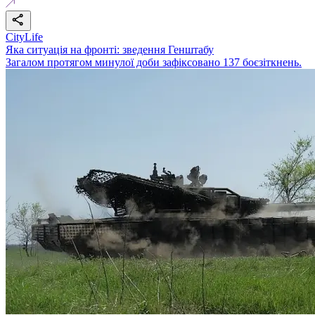
CityLife
Яка ситуація на фронті: зведення Генштабу
Загалом протягом минулої доби зафіксовано 137 боєзіткнень.