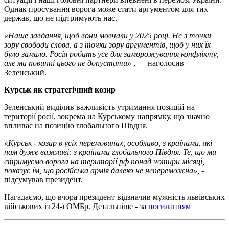
Однак просування ворога може стати аргументом для тих
держав, що не підтримують нас.
«Наше завдання, щоб вони мовчали у 2025 році. Не з точки
зору свободи слова, а з точки зору аргументів, щоб у них їх
було замало. Росія робить усе для заморожування конфлікту,
але ми повинні цього не допустити»
, — наголосив
Зеленський.
Курськ як стратегічний козир
Зеленський виділив важливість утримання позицій на
території росії, зокрема на Курському напрямку, що значно
впливає на позицію глобального Півдня.
«Курськ - козир в усіх перемовинах, особливо, з країнами, які
нам дуже важливі: з країнами глобального Півдня. Те, що ми
стримуємо ворога на території рф понад чотири місяці,
показує їм, що російська армія далеко не непереможна»,
-
підсумував президент.
Нагадаємо, що вчора президент відзначив мужність львівських
військових із 24-ї ОМБр. Детальніше - за
посиланням