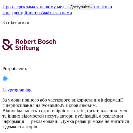
про нас
реклама у нашому медіа
політика
Доступність
конфіденційності
зв'яжіться з нами
За підтримки
:
Розроблено
:
Levprograming
За умови повного або часткового використання iнформацiї
гіперпосилання на tvoemisto.tv є обов'язковим.
Відповідальність за достовірність фактів, цитат, власних імен
та інших відомостей несуть автори публікацій, а рекламної
інформації — рекламодавці. Думка редакцiї може не збiгатися
з думкою авторiв.