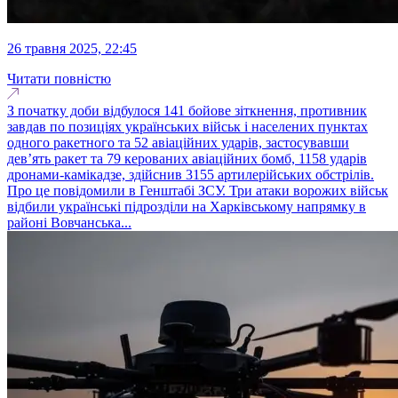
26 травня 2025, 22:45
Читати повністю
З початку доби відбулося 141 бойове зіткнення, противник
завдав по позиціях українських військ і населених пунктах
одного ракетного та 52 авіаційних ударів, застосувавши
дев’ять ракет та 79 керованих авіаційних бомб, 1158 ударів
дронами-камікадзе, здійснив 3155 артилерійських обстрілів.
Про це повідомили в Генштабі ЗСУ. Три атаки ворожих військ
відбили українські підрозділи на Харківському напрямку в
районі Вовчанська...