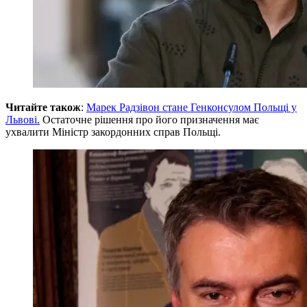
Читайте також
:
Марек Радзівон стане Генконсулом Польщі у
Львові.
Остаточне рішення про його призначення має
ухвалити Міністр закордонних справ Польщі.