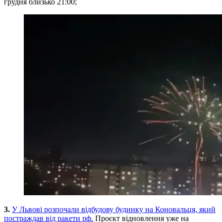
грудня близько 21:00;
3.
У Львові розпочали відбудову будинку на Коновальця, який
постраждав від ракети рф.
Проєкт відновлення уже на