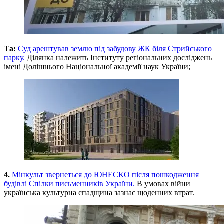
Та:
Суд арештував землю під забудову ЖК біля Стрийського
парку.
Ділянка належить Інституту регіональних досліджень
імені Долішнього Національної академії наук України;
4.
Мінкульт звернеться до ЮНЕСКО після пошкодження
будівлі Спілки письменників України.
В умовах війни
українська культурна спадщина зазнає щоденних втрат.