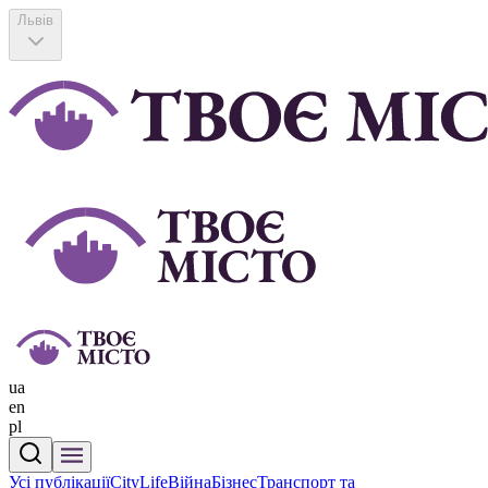
Львів
ua
en
pl
Усі публікації
CityLife
Війна
Бізнес
Транспорт та