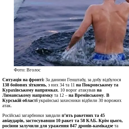
Фото: Вголос
Ситуація на фронті:
За даними Генштабу, за добу відбулося
138 бойових зіткнень
, з них 34 та 11
на Покровському та
Курахівському напрямках
. 10 ворог атакував
на
Лиманському напрямку
та 12 –
на Времівському
.
В
Курській області
українські захисники відбили 30 ворожих
атак.
Російські загарбники завдали
п’ять ракетних та 45
авіаударів, застосувавши 10 ракет та 58 КАБ. Крім цього,
росіяни залучили для ураження 847 дронів-камікадзе
та