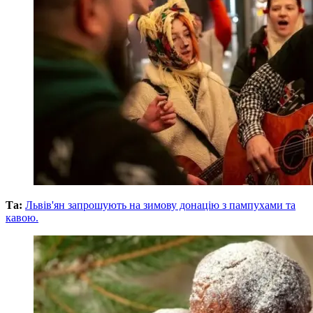
Та:
Львів'ян запрошують на зимову донацію з пампухами та
кавою.