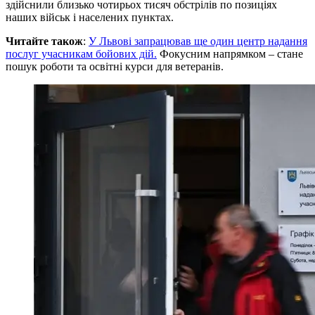
здійснили близько чотирьох тисяч обстрілів по позиціях
наших військ і населених пунктах.
Читайте також
:
У Львові запрацював ще один центр надання
послуг учасникам бойових дій.
Фокусним напрямком – стане
пошук роботи та освітні курси для ветеранів.