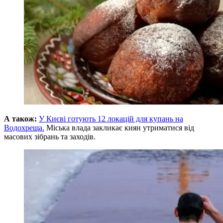
А також:
У Києві готують 12 локацій для купань на
Водохреща.
Міська влада закликає киян утриматися від
масових зібрань та заходів.