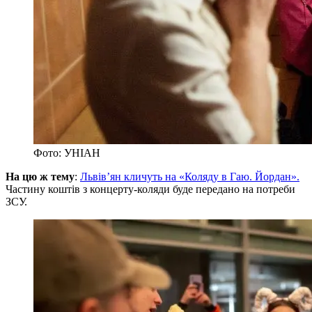
Фото: УНІАН
На цю ж тему
:
Львів’ян кличуть на «Коляду в Гаю. Йордан».
Частину коштів з концерту-коляди буде передано на потреби
ЗСУ.