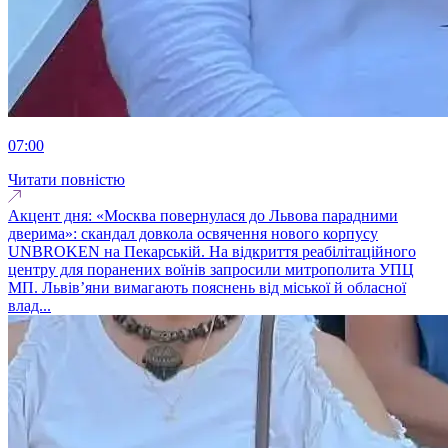
07:00
Читати повністю
Акцент дня: «Москва повернулася до Львова парадними
дверима»: скандал довкола освячення нового корпусу
UNBROKEN на Пекарській. На відкриття реабілітаційного
центру для поранених воїнів запросили митрополита УПЦ
МП. Львів’яни вимагають пояснень від міської й обласної
влад...