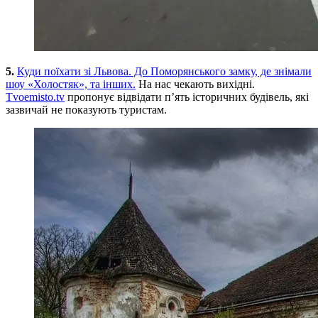
5.
Куди поїхати зі Львова. До Поморянського замку, де знімали
шоу «Холостяк», та інших.
На нас чекають вихідні.
Tvoemisto.tv
пропонує відвідати п’ять історичних будівель, які
зазвичай не показують туристам.