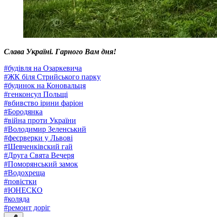
Слава Україні. Гарного Вам дня!
#
будівля на Озаркевича
#
ЖК біля Стрийського парку
#
будинок на Коновальця
#
генконсул Польщі
#
вбивство ірини фаріон
#
Бородянка
#
війна проти України
#
Володимир Зеленський
#
феєрверки у Львові
#
Шевченківский гай
#
Друга Свята Вечеря
#
Поморянський замок
#
Водохреща
#
повістки
#
ЮНЕСКО
#
коляда
#
ремонт доріг