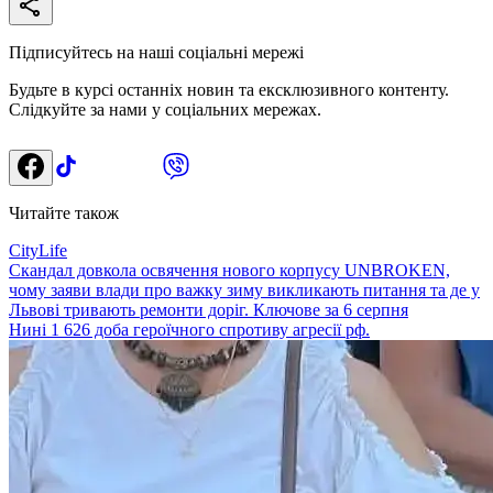
Підписуйтесь на наші соціальні мережі
Будьте в курсі останніх новин та ексклюзивного контенту.
Слідкуйте за нами у соціальних мережах.
Читайте також
CityLife
Скандал довкола освячення нового корпусу UNBROKEN,
чому заяви влади про важку зиму викликають питання та де у
Львові тривають ремонти доріг. Ключове за 6 серпня
Нині 1 626 доба героїчного спротиву агресії рф.