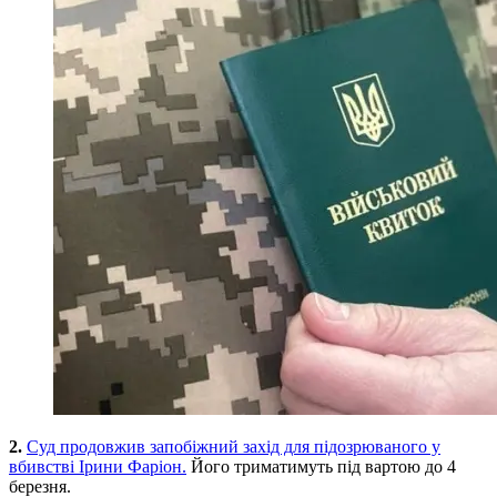
2.
Суд продовжив запобіжний захід для підозрюваного у
вбивстві Ірини Фаріон.
Його триматимуть під вартою до 4
березня.