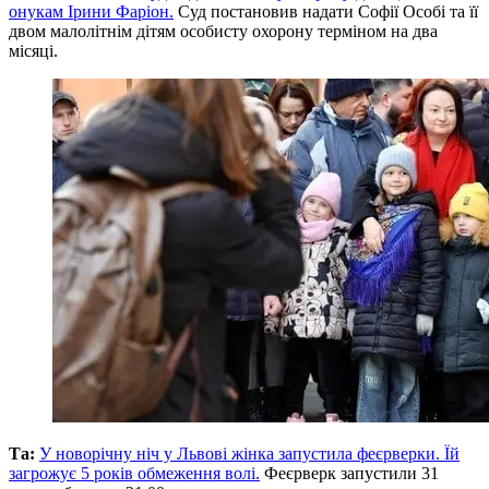
онукам Ірини Фаріон.
Суд постановив надати Софії Особі та її
двом малолітнім дітям особисту охорону терміном на два
місяці.
Та:
У новорічну ніч у Львові жінка запустила феєрверки. Їй
загрожує 5 років обмеження волі.
Феєрверк запустили 31