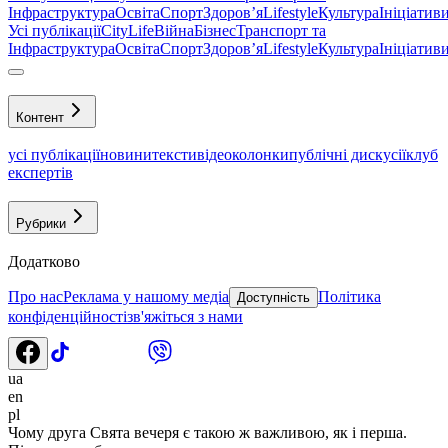
Інфраструктура
Освіта
Спорт
Здоровʼя
Lifestyle
Культура
Ініціатив
Усі публікації
CityLife
Війна
Бізнес
Транспорт та
Інфраструктура
Освіта
Спорт
Здоровʼя
Lifestyle
Культура
Ініціатив
Контент
усі публікації
новини
тексти
відео
колонки
публічні дискусії
клуб
експертів
Рубрики
Додатково
Про нас
Реклама у нашому медіа
Політика
Доступність
конфіденційності
зв'яжіться з нами
ua
en
pl
Чому друга Свята вечеря є такою ж важливою, як і перша.