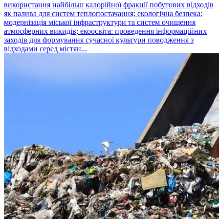
використання найбільш калорійної фракції побутових відходів
як палива для систем теплопостачання; екологічна безпека:
модернізація міської інфраструктури та систем очищення
атмосферних викидів; екоосвіта: проведення інформаційних
заходів для формування сучасної культури поводження з
відходами серед містян...