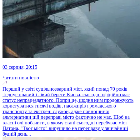
03 серпня, 20:15
Читати повністю
Перший у світі суцільнозварний міст, який понад 70 років
з'єднує правий і лівий береги Києва, сьогодні офіційно має
статус непрацездатного. Попри це, щодня ним продовжують
користуватися тисячі водіїв, пасажирів громадського
транспорту та екстрені служби, адже повноцінної
альтернативи цій переправі місто фактично не має. Щоб на
власні очі побачити, в якому стані сьогодні перебуває міст
Патона, "Твоє місто" вирушило на переправу у звичайний
будній день...