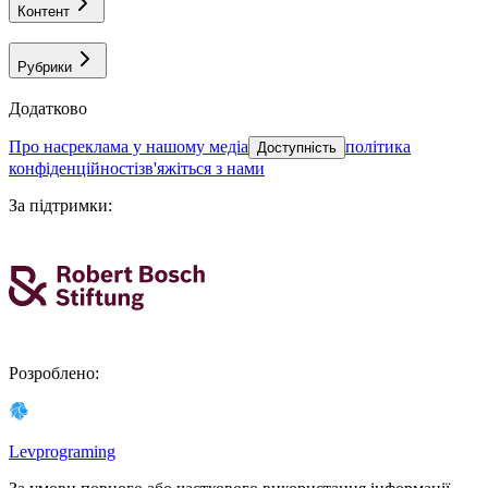
Контент
Рубрики
Додатково
про нас
реклама у нашому медіа
політика
Доступність
конфіденційності
зв'яжіться з нами
За підтримки
:
Розроблено
:
Levprograming