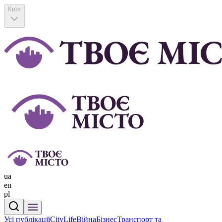
Київ
ua
en
pl
Усі публікації
CityLife
Війна
Бізнес
Транспорт та