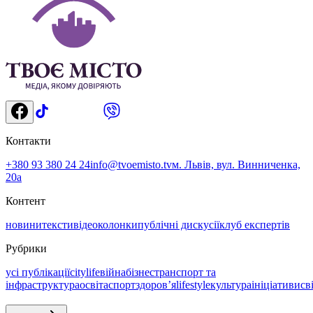
Контакти
+380 93 380 24 24
info@tvoemisto.tv
м. Львів, вул. Винниченка,
20а
Контент
новини
тексти
відео
колонки
публічні дискусії
клуб експертів
Рубрики
усі публікації
citylife
війна
бізнес
транспорт та
інфраструктура
освіта
спорт
здоровʼя
lifestyle
культура
ініціативи
св