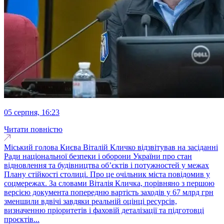
05 серпня, 16:23
Читати повністю
Міський голова Києва Віталій Кличко відзвітував на засіданні
Ради національної безпеки і оборони України про стан
відновлення та будівництва обʼєктів і потужностей у межах
Плану стійкості столиці. Про це очільник міста повідомив у
соцмережах. За словами Віталія Кличка, порівняно з першою
версією документа попередню вартість заходів у 67 млрд грн
зменшили вдвічі завдяки реальній оцінці ресурсів,
визначенню пріоритетів і фаховій деталізації та підготовці
проєктів...