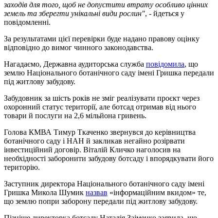
заходів для того, щоб не допустити втрату особливо цінних
земель та зберегти унікальні види рослин"
, - йдеться у
повідомленні.
За результатами цієї перевірки буде надано правову оцінку
відповідно до вимог чинного законодавства.
Нагадаємо, Державна аудиторська служба
повідомила
, що
землю Національного ботанічного саду імені Гришка передали
під житлову забудову.
Забудовник за шість років не зміг реалізувати проєкт через
охоронний статус території, але ботсад отримав від нього
товари й послуги на 2,6 мільйона гривень.
Голова КМВА Тимур Ткаченко звернувся до керівництва
ботанічного саду і НАН й закликав негайно розірвати
інвестиційний договір. Віталій Кличко наголосив на
необхідності заборонити забудову ботсаду і впорядкувати його
територію.
Заступник директора Національного ботанічного саду імені
Гришка Микола Шумик
назвав
«інформаційним вкидом» те,
що землю попри заборону передали під житлову забудову.
Пізніше директорка ботсаду Наталія Заіменко заявила, що