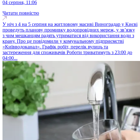
04 серпня, 11:06
Читати повністю
У ніч з 4 на 5 серпня на житловому масиві Виноградар у Києві
проведуть планову промивку водопровідних мереж, у зв’язку
з чим мешканцям радять утриматися від використання води з
крану. Про це повідомили у комунальному підприємстві
«Київводоканал». Графік робіт, перелік вулиць та
застереження для споживачів Роботи триватимуть з 23:00 до
04:00...