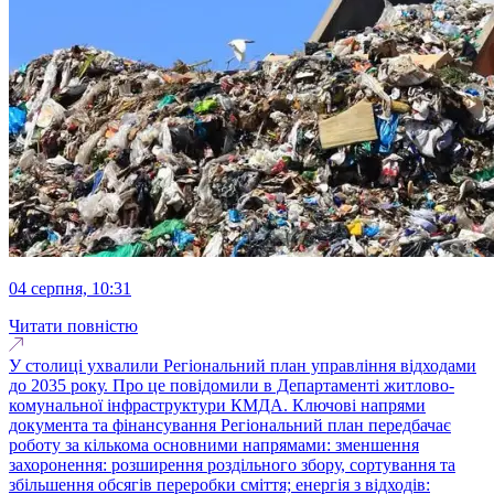
04 серпня, 10:31
Читати повністю
У столиці ухвалили Регіональний план управління відходами
до 2035 року. Про це повідомили в Департаменті житлово-
комунальної інфраструктури КМДА. Ключові напрями
документа та фінансування Регіональний план передбачає
роботу за кількома основними напрямами: зменшення
захоронення: розширення роздільного збору, сортування та
збільшення обсягів переробки сміття; енергія з відходів: