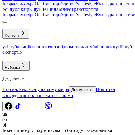
Інфраструктура
Освіта
Спорт
Здоровʼя
Lifestyle
Культура
Ініціатив
Усі публікації
CityLife
Війна
Бізнес
Транспорт та
Інфраструктура
Освіта
Спорт
Здоровʼя
Lifestyle
Культура
Ініціатив
Контент
усі публікації
новини
тексти
відео
колонки
публічні дискусії
клуб
експертів
Рубрики
Додатково
Про нас
Реклама у нашому медіа
Політика
Доступність
конфіденційності
зв'яжіться з нами
ua
en
pl
Інвестиційну угоду київського ботсаду і забудовника