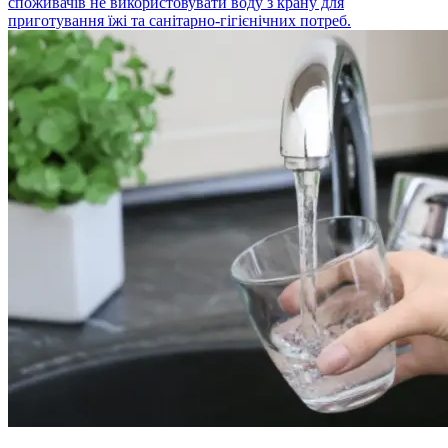
споживачів не використовувати воду з крану для
приготування їжі та санітарно-гігієнічних потреб.