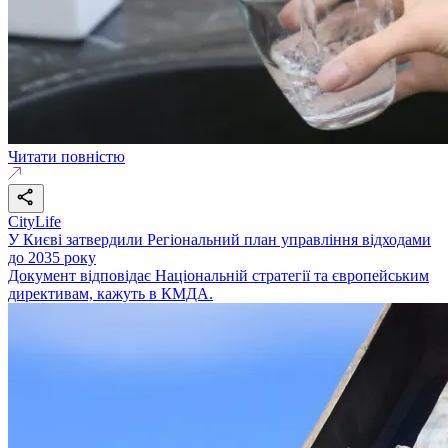
Читати повністю
CityLife
У Києві затвердили Регіональний план управління відходами
до 2035 року
Документ відповідає Національній стратегії та європейським
директивам, кажуть в КМДА.