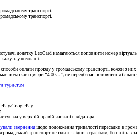
 громадському транспорті.
 громадському транспорті.
тувачі додатку LeoCard намагаються поповнити номер віртуальної
кажуть у компанії.
і способи оплати проїзду у громадському транспорті, кожен з них
і має початкові цифри “4 00…”, не передбачає поповнення баланс
ти туристам
lePay/GooglePay.
.
читувача у верхній правій частині валідатора.
рували звернення
щодо подовження тривалості пересадки в громадс
омадський транспорт не їздить згідно з графіком, бо стоїть в за