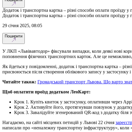
Додаток і транспортна картка – різні способи оплати проїзду у
Додаток і транспортна картка – різні способи оплати проїзду у
29 січня 2025, 08:05
Поширити
У ЛКП «Львівавтодор» фіксували випадки, коли деякі нові корис
поповнення фізичних транспортних карток. Але це неможливо, 
Як йдеться у повідомленні, додаток і транспортна картка – різн
присвоюється після створення облікового запису у застосунку 
Читайте також:
Громадський транспорт Львова. Що варто зна
Щоб оплатити проїзд додатком ЛеоКарт:
Крок 1. Купіть квиток у застосунку, оплативши через App
Крок 2. Активуйте його, протягнувши повзунок у додатку
Крок 3. Завалідуйте згенерований QR-код з додатку біля з
Нагадаємо, на сайті місцевих петицій у Львові 22 січня
зареєст
написали про «неналежну транспортну інфраструктуру», коли «гр