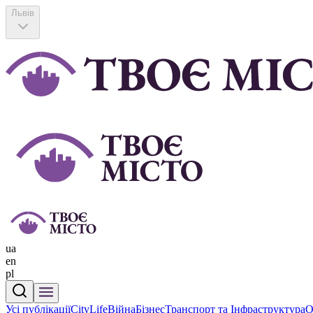
Львів
ua
en
pl
Усі публікації
CityLife
Війна
Бізнес
Транспорт та Інфраструктура
О