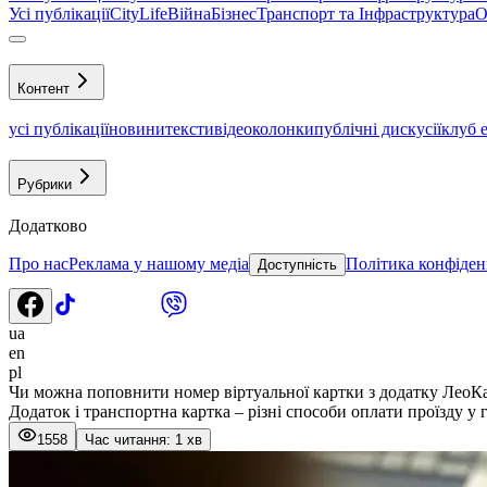
Усі публікації
CityLife
Війна
Бізнес
Транспорт та Інфраструктура
О
Контент
усі публікації
новини
тексти
відео
колонки
публічні дискусії
клуб 
Рубрики
Додатково
Про нас
Реклама у нашому медіа
Політика конфіден
Доступність
ua
en
pl
Чи можна поповнити номер віртуальної картки з додатку ЛеоК
Додаток і транспортна картка – різні способи оплати проїзду у
1558
Час читання: 1 хв