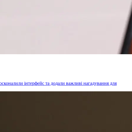
досконалили інтерфейс та додали важливі нагадування для