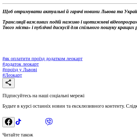
Щоб отримувати актуальні й гарячі новини Львова та Украї
Трансляції важливих подій наживо і щотижневі відеопрограм
Твого міста» і публічні дискусії для спільного пошуку кращи
#
як оплатити проїзд додатком леокарт
#
додаток леокарт
#
проїзд у Львові
#
Леокарт
Підписуйтесь на наші соціальні мережі
Будьте в курсі останніх новин та ексклюзивного контенту. Слід
Читайте також