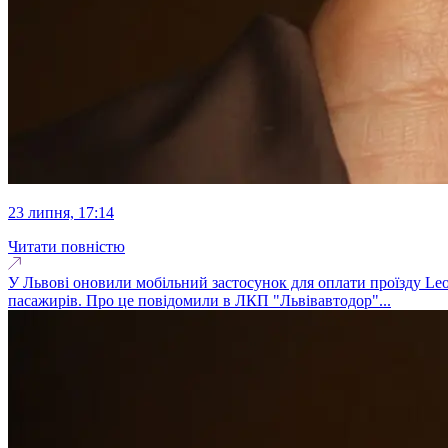
23 липня, 17:14
Читати повністю
У Львові оновили мобільний застосунок для оплати проїзду Leo
пасажирів. Про це повідомили в ЛКП "Львівавтодор"...