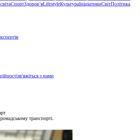
світа
Спорт
Здоровʼя
Lifestyle
Культура
Ініціативи
Світ
Політика
експертів
ційності
зв'яжіться з нами
арт
 громадському транспорті.