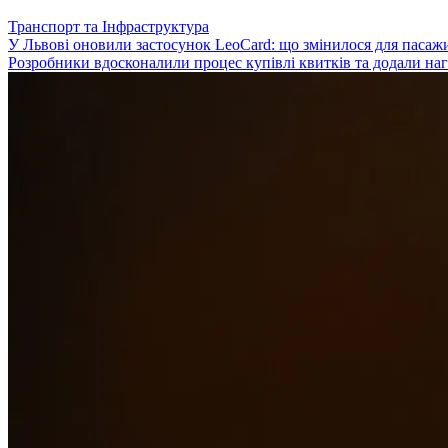
Транспорт та Інфраструктура
У Львові оновили застосунок LeoCard: що змінилося для пасаж
Розробники вдосконалили процес купівлі квитків та додали наг