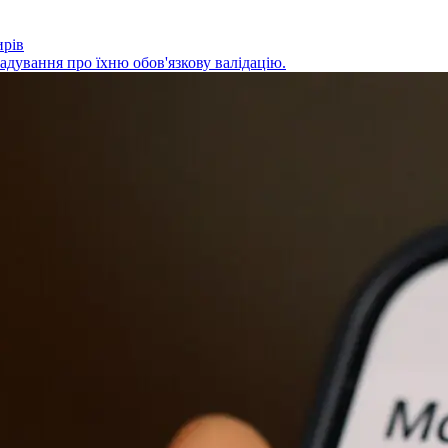
ирів
адування про їхню обов'язкову валідацію.