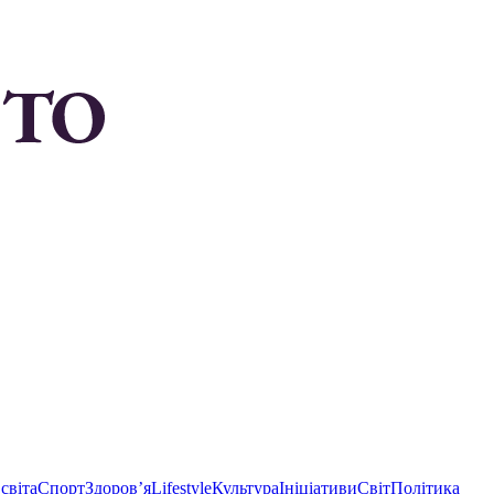
світа
Спорт
Здоровʼя
Lifestyle
Культура
Ініціативи
Світ
Політика