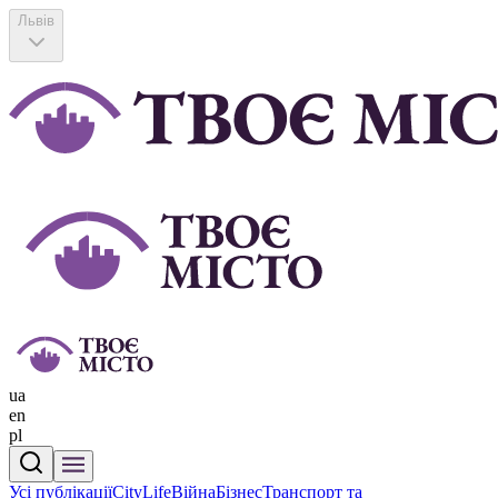
Львів
ua
en
pl
Усі публікації
CityLife
Війна
Бізнес
Транспорт та