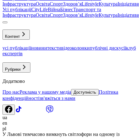
Інфраструктура
Освіта
Спорт
Здоровʼя
Lifestyle
Культура
Ініціатив
Усі публікації
CityLife
Війна
Бізнес
Транспорт та
Інфраструктура
Освіта
Спорт
Здоровʼя
Lifestyle
Культура
Ініціатив
Контент
усі публікації
новини
тексти
відео
колонки
публічні дискусії
клуб
експертів
Рубрики
Додатково
Про нас
Реклама у нашому медіа
Політика
Доступність
конфіденційності
зв'яжіться з нами
ua
en
pl
У Львові тимчасово вимкнуть світлофори на одному із