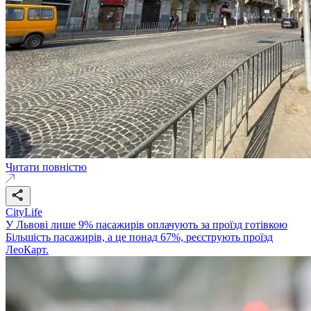
Читати повністю
CityLife
У Львові лише 9% пасажирів оплачують за проїзд готівкою
Більшість пасажирів, а це понад 67%, реєструють проїзд
ЛеоКарт.