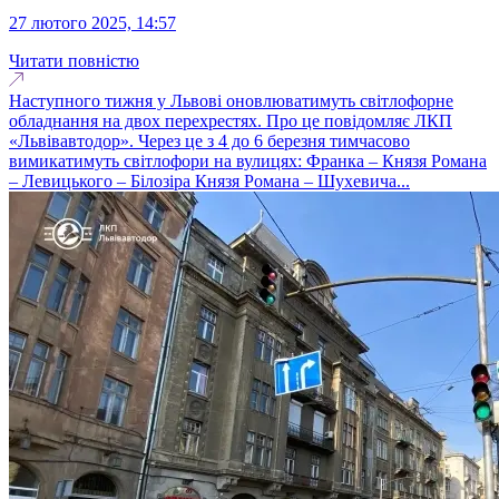
27 лютого 2025, 14:57
Читати повністю
Наступного тижня у Львові оновлюватимуть світлофорне
обладнання на двох перехрестях. Про це повідомляє ЛКП
«Львівавтодор». Через це з 4 до 6 березня тимчасово
вимикатимуть світлофори на вулицях: Франка – Князя Романа
– Левицького – Білозіра Князя Романа – Шухевича...