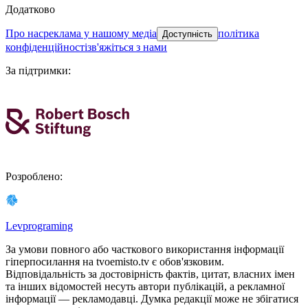
Додатково
про нас
реклама у нашому медіа
політика
Доступність
конфіденційності
зв'яжіться з нами
За підтримки
:
Розроблено
:
Levprograming
За умови повного або часткового використання iнформацiї
гіперпосилання на tvoemisto.tv є обов'язковим.
Відповідальність за достовірність фактів, цитат, власних імен
та інших відомостей несуть автори публікацій, а рекламної
інформації — рекламодавці. Думка редакцiї може не збiгатися