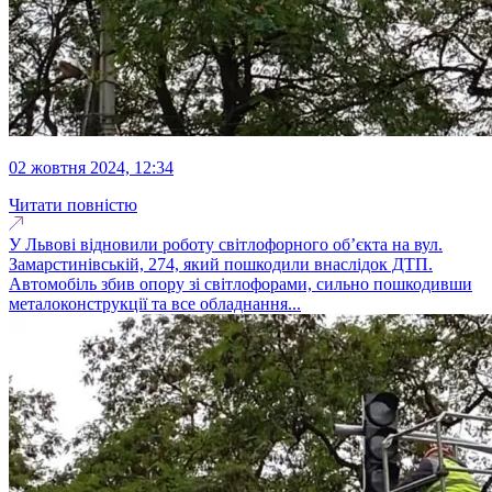
02 жовтня 2024, 12:34
Читати повністю
У Львові відновили роботу світлофорного об’єкта на вул.
Замарстинівській, 274, який пошкодили внаслідок ДТП.
Автомобіль збив опору зі світлофорами, сильно пошкодивши
металоконструкції та все обладнання...