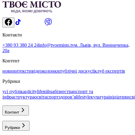
Контакти
+380 93 380 24 24
info@tvoemisto.tv
м. Львів, вул. Винниченка,
20а
Контент
новини
тексти
відео
колонки
публічні дискусії
клуб експертів
Рубрики
усі публікації
citylife
війна
бізнес
транспорт та
інфраструктура
освіта
спорт
здоровʼя
lifestyle
культура
ініціативи
св
Контент
Рубрики