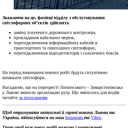
Зважаючи на це, фахівці відділу з обслуговування
світлофорних обʼєктів здійснять
:
заміну існуючого дорожнього контролера,
прокладання кабельних мереж,
перепідключення інформаційних кабелів в
транспортних та пішохідних світлофорах,
перепідключення відеодетекторів і салазочних боксів.
На період виконання певних робіт будуть ситуативно
вимикати світлофори.
Нагадаємо, що на перехресті Липинського – Замарстинівська
у Львові змінили організацію руху. Що змінилось для водіїв
читайте
за посиланням
Щоб отримувати актуальні й гарячі новини Львова та
України, підписуйтеся на наш
Instagram
та
Viber
.
Трансляції важливих подій наживо і щотижневі