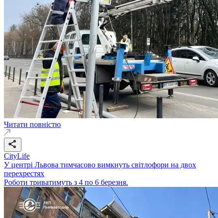
Читати повністю
CityLife
У центрі Львова тимчасово вимкнуть світлофори на двох
перехрестях
Роботи триватимуть з 4 по 6 березня.