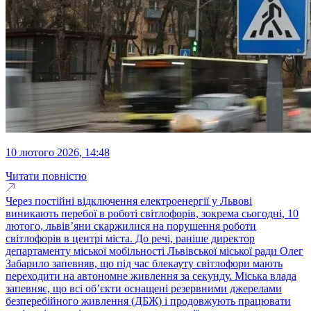
10 лютого 2026, 14:48
Читати повністю
Через постійні відключення електроенергії у Львові
виникають перебої в роботі світлофорів, зокрема сьогодні, 10
лютого, львів’яни скаржилися на порушення роботи
світлофорів в центрі міста. До речі, раніше директор
департаменту міської мобільності Львівської міської ради Олег
Забарило запевняв, що під час блекауту світлофори мають
переходити на автономне живлення за секунду. Міська влада
запевняє, що всі об’єкти оснащені резервними джерелами
безперебійного живлення (ДБЖ) і продовжують працювати