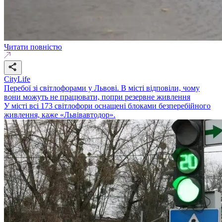
Читати повністю
CityLife
Перебої зі світлофорами у Львові. В місті відповіли, чому
вони можуть не працювати, попри резервне живлення
У місті всі 173 світлофори оснащені блоками безперебійного
живлення, каже «Львівавтодор».