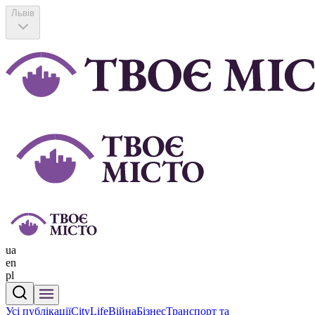
Львів
ua
en
pl
Усі публікації
CityLife
Війна
Бізнес
Транспорт та