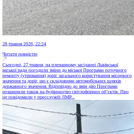
28 травня 2026, 22:24
Читати повністю
Сьогодні, 27 травня, на пленарному засіданні Львівської
міської ради погодили зміни до міської Програми поточного
ремонту (утримання) доріг загального користування місцевого
значення та доріг, що є складовими автомобільних шляхів
державного значення. Відповідно до змін дію Програми
розширили також на будівництво світлофорних об’єктів. Про
це повідомили у пресслужбі ЛМР...