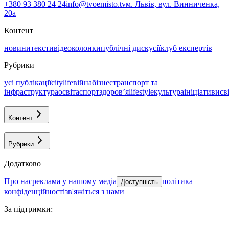
+380 93 380 24 24
info@tvoemisto.tv
м. Львів, вул. Винниченка,
20а
Контент
новини
тексти
відео
колонки
публічні дискусії
клуб експертів
Рубрики
усі публікації
citylife
війна
бізнес
транспорт та
інфраструктура
освіта
спорт
здоровʼя
lifestyle
культура
ініціативи
св
Контент
Рубрики
Додатково
про нас
реклама у нашому медіа
політика
Доступність
конфіденційності
зв'яжіться з нами
За підтримки
: