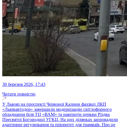
30 березня 2026, 17:43
Читати повністю
У Львові на проспекті Червоної Калини фахівці ЛКП
«Львівавтодор» завершили модернізацію світлофорного
обладнання біля ТЦ «ВАМ» та навпроти церкви Різдва
Пресвятої Богородиці УГКЦ. На цих ділянках запровадили
адаптивне регулювання та пріоритет для трамваїв. Про це