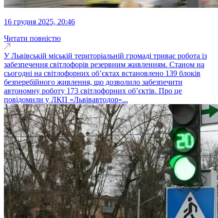
16 грудня 2025, 20:46
Читати повністю
У Львівській міській територіальній громаді триває робота із
забезпечення світлофорів резервним живленням. Станом на
сьогодні на світлофорних об’єктах встановлено 139 блоків
безперебійного живлення, що дозволило забезпечити
автономну роботу 173 світлофорних об’єктів. Про це
повідомили у ЛКП «Львівавтодор»...