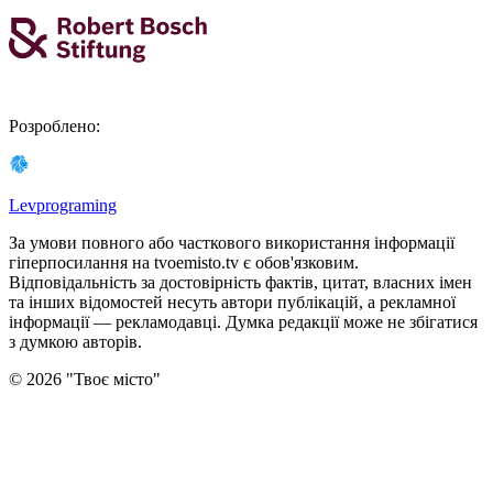
Розроблено
:
Levprograming
За умови повного або часткового використання iнформацiї
гіперпосилання на tvoemisto.tv є обов'язковим.
Відповідальність за достовірність фактів, цитат, власних імен
та інших відомостей несуть автори публікацій, а рекламної
інформації — рекламодавці. Думка редакцiї може не збiгатися
з думкою авторiв.
©
2026
"
Твоє місто
"