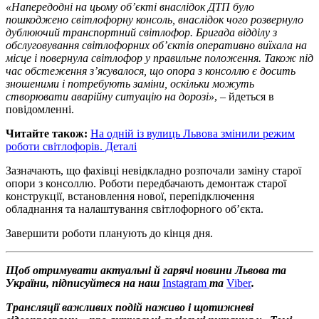
«Напередодні на цьому обʼєкті внаслідок ДТП було
пошкоджено світлофорну консоль, внаслідок чого розвернуло
дублюючий транспортний світлофор. Бригада відділу з
обслуговування світлофорних обʼєктів оперативно виїхала на
місце і повернула світлофор у правильне положення. Також під
час обстеження зʼясувалося, що опора з консоллю є досить
зношеними і потребують заміни, оскільки можуть
створювати аварійну ситуацію на дорозі»
, – йдеться в
повідомленні.
Читайте також:
На одній із вулиць Львова змінили режим
роботи світлофорів. Деталі
Зазначають, що фахівці невідкладно розпочали заміну старої
опори з консоллю. Роботи передбачають демонтаж старої
конструкції, встановлення нової, перепідключення
обладнання та налаштування світлофорного об’єкта.
Завершити роботи планують до кінця дня.
Щоб отримувати актуальні й гарячі новини Львова та
України, підписуйтеся на наш
Instagram
та
Viber
.
Трансляції важливих подій наживо і щотижневі