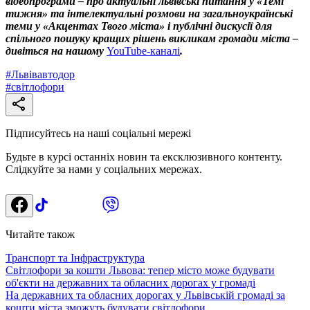
відеопрограми – про актуальні львівські питання у «Темі
тижня» та інтелектуальні розмови на загальноукраїнські
теми у «Акцентах Твого міста» і публічні дискусії для
спільного пошуку кращих рішень викликам громади міста –
дивіться на нашому
YouTube-каналі
.
#
Львівавтодор
#
світлофори
Підписуйтесь на наші соціальні мережі
Будьте в курсі останніх новин та ексклюзивного контенту.
Слідкуйте за нами у соціальних мережах.
Читайте також
Транспорт та Інфраструктура
Світлофори за кошти Львова: тепер місто може будувати
об'єкти на державних та обласних дорогах у громаді
На державних та обласних дорогах у Львівській громаді за
кошти міста зможуть будувати світлофори.