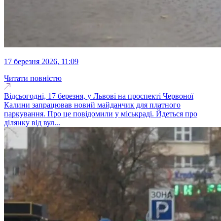
17 березня 2026, 11:09
Читати повністю
Відсьогодні, 17 березня, у Львові на проспекті Червоної
Калини запрацював новий майданчик для платного
паркування. Про це повідомили у міськраді. Йдеться про
ділянку від вул...