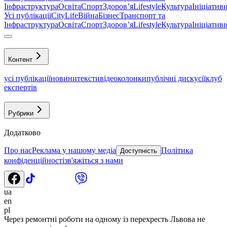
Інфраструктура
Освіта
Спорт
Здоровʼя
Lifestyle
Культура
Ініціатив
Усі публікації
CityLife
Війна
Бізнес
Транспорт та
Інфраструктура
Освіта
Спорт
Здоровʼя
Lifestyle
Культура
Ініціатив
Контент
усі публікації
новини
тексти
відео
колонки
публічні дискусії
клуб
експертів
Рубрики
Додатково
Про нас
Реклама у нашому медіа
Політика
Доступність
конфіденційності
зв'яжіться з нами
ua
en
pl
Через ремонтні роботи на одному із перехресть Львова не