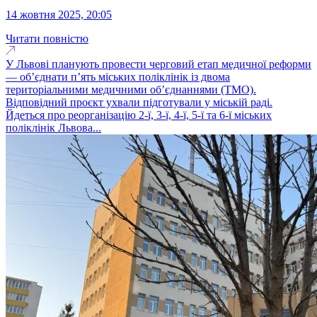
14 жовтня 2025, 20:05
Читати повністю
У Львові планують провести черговий етап медичної реформи
— об’єднати п’ять міських поліклінік із двома
територіальними медичними об’єднаннями (ТМО).
Відповідний проєкт ухвали підготували у міській раді.
Йдеться про реорганізацію 2-ї, 3-ї, 4-ї, 5-ї та 6-ї міських
поліклінік Львова...