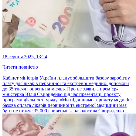
18 серпня 2025, 13:24
Читати повністю
Кабінет міністрів України планує збільшити базову заробітну
плату для лікарів первинної та екстреної медичної допомоги
до 35 тисяч гривень на місяць. Про це заявила прем’єр-
міністерка Юлія Свириденко під час презентації проєкту
програми діяльності уряду. «Ми підвищимо зарплату медиків:
базова оплата лікарів первинної та екстреної медицини має
бути не нижче 35 000 гривень», – наголосила Свириденко...