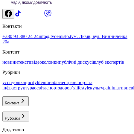
Контакти
+380 93 380 24 24
info@tvoemisto.tv
м. Львів, вул. Винниченка,
20а
Контент
новини
тексти
відео
колонки
публічні дискусії
клуб експертів
Рубрики
усі публікації
citylife
війна
бізнес
транспорт та
інфраструктура
освіта
спорт
здоровʼя
lifestyle
культура
ініціативи
св
Контент
Рубрики
Додатково