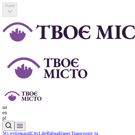
Львів
ua
en
pl
Усі публікації
CityLife
Війна
Бізнес
Транспорт та