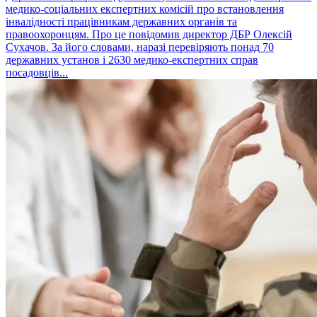
медико-соціальних експертних комісій про встановлення
інвалідності працівникам державних органів та
правоохоронцям. Про це повідомив директор ДБР Олексій
Сухачов. За його словами, наразі перевіряють понад 70
державних установ і 2630 медико-експертних справ
посадовців...