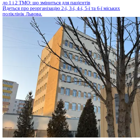
до 1 і 2 ТМО: що зміниться для пацієнтів
Йдеться про реорганізацію 2-ї, 3-ї, 4-ї, 5-ї та 6-ї міських
поліклінік Львова.