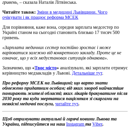
гривень,
– сказала Наталія Літвінська.
Читайте також:
Зміни в медицині Львівщини. Чого
очікувати і як працює реформа МСЕК
Для порівняння, каже вона, середня зарплата медсестер по
Україні станом на сьогодні становить близько 17 тисяч 500
гривень.
«Зарплата медичних сестер постійно зростає і може
варіюватися залежно від конкретного закладу. Проте це не
означає, що у всіх медустановах ситуація однакова».
Зазначимо, що
«
Твоє місто
»
аналізувало, які зарплати отримує
керівництво медзакладів у Львові.
Детальніше тут
.
Про реформу МСЕК на Львівщині; що варто знати
обмежено придатним особам; від яких хвороб найчастіше
помирають жителі області; яких лікарів бракуватиме після
2030 року та куди звертатися пацієнтам зі скаргами на
неякісні медичні послуги,
читайте тут
.
Щоб отримувати актуальні й гарячі новини Львова та
України, підписуйтеся на наш
Instagram
та
Viber
.