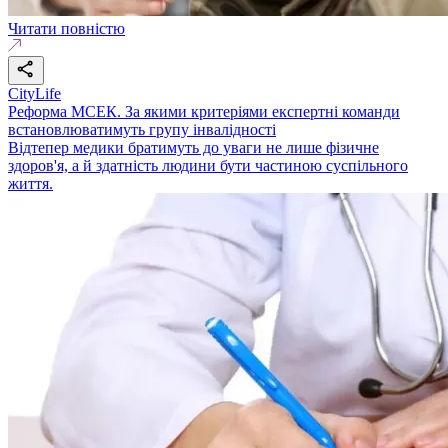
Читати повністю
CityLife
Реформа МСЕК. За якими критеріями експертні команди
встановлюватимуть групу інвалідності
Відтепер медики братимуть до уваги не лише фізичне
здоров'я, а й здатність людини бути частиною суспільного
життя.