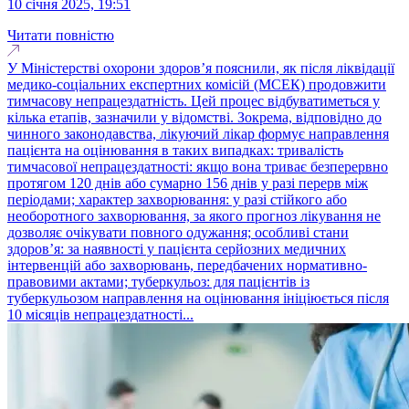
10 січня 2025, 19:51
Читати повністю
У Міністерстві охорони здоров’я пояснили, як після ліквідації
медико-соціальних експертних комісій (МСЕК) продовжити
тимчасову непрацездатність. Цей процес відбуватиметься у
кілька етапів, зазначили у відомстві. Зокрема, відповідно до
чинного законодавства, лікуючий лікар формує направлення
пацієнта на оцінювання в таких випадках: тривалість
тимчасової непрацездатності: якщо вона триває безперервно
протягом 120 днів або сумарно 156 днів у разі перерв між
періодами; характер захворювання: у разі стійкого або
необоротного захворювання, за якого прогноз лікування не
дозволяє очікувати повного одужання; особливі стани
здоров’я: за наявності у пацієнта серйозних медичних
інтервенцій або захворювань, передбачених нормативно-
правовими актами; туберкульоз: для пацієнтів із
туберкульозом направлення на оцінювання ініціюється після
10 місяців непрацездатності​​...