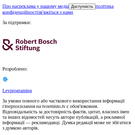
про нас
реклама у нашому медіа
політика
Доступність
конфіденційності
зв'яжіться з нами
За підтримки
:
Розроблено
:
Levprograming
За умови повного або часткового використання iнформацiї
гіперпосилання на tvoemisto.tv є обов'язковим.
Відповідальність за достовірність фактів, цитат, власних імен
та інших відомостей несуть автори публікацій, а рекламної
інформації — рекламодавці. Думка редакцiї може не збiгатися
з думкою авторiв.