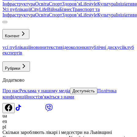
Інфраструктура
Освіта
Спорт
Здоровʼя
Lifestyle
Культура
Ініціатив
Усі публікації
CityLife
Війна
Бізнес
Транспорт та
Інфраструктура
Освіта
Спорт
Здоровʼя
Lifestyle
Культура
Ініціатив
Контент
усі публікації
новини
тексти
відео
колонки
публічні дискусії
клуб
експертів
Рубрики
Додатково
Про нас
Реклама у нашому медіа
Політика
Доступність
конфіденційності
зв'яжіться з нами
ua
en
pl
Скільки заробляють лікарі і медсестри на Львівщині