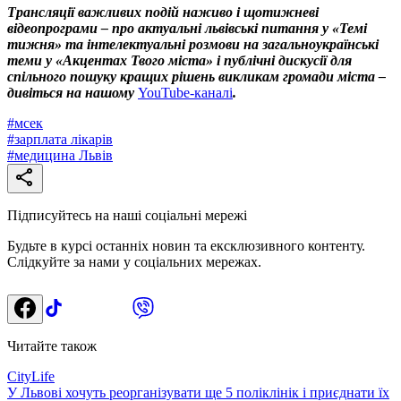
Трансляції важливих подій наживо і щотижневі
відеопрограми – про актуальні львівські питання у «Темі
тижня» та інтелектуальні розмови на загальноукраїнські
теми у «Акцентах Твого міста» і публічні дискусії для
спільного пошуку кращих рішень викликам громади міста –
дивіться на нашому
YouTube-каналі
.
#
мсек
#
зарплата лікарів
#
медицина Львів
Підписуйтесь на наші соціальні мережі
Будьте в курсі останніх новин та ексклюзивного контенту.
Слідкуйте за нами у соціальних мережах.
Читайте також
CityLife
У Львові хочуть реорганізувати ще 5 поліклінік і приєднати їх