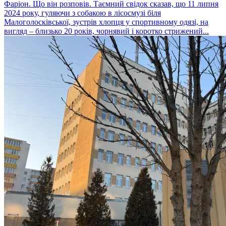
Фаріон. Що він розповів. Таємний свідок сказав, що 11 липня
2024 року, гуляючи з собакою в лісосмузі біля
Малоголосківської, зустрів хлопця у спортивному одязі, на
вигляд – близько 20 років, чорнявий і коротко стрижений...