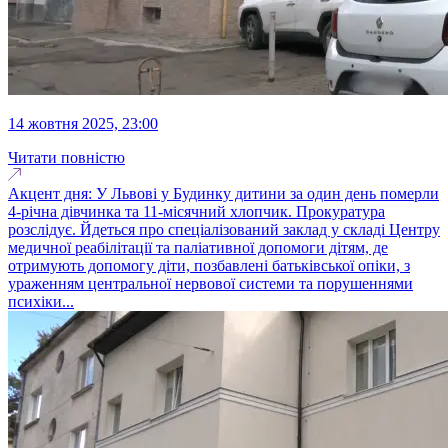
14 жовтня 2025, 23:00
Читати повністю
Акцент дня: У Львові у Будинку дитини за один день померли
4-річна дівчинка та 11-місячний хлопчик. Прокуратура
розслідує. Йдеться про спеціалізований заклад у складі Центру
медичної реабілітації та паліативної допомоги дітям, де
отримують допомогу діти, позбавлені батьківської опіки, з
ураженням центральної нервової системи та порушеннями
психіки...