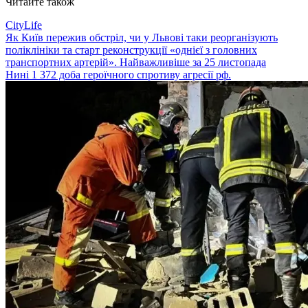
Читайте також
CityLife
Як Київ пережив обстріл, чи у Львові таки реорганізують
поліклініки та старт реконструкції «однієї з головних
транспортних артерій». Найважливіше за 25 листопада
Нині 1 372 доба героїчного спротиву агресії рф.