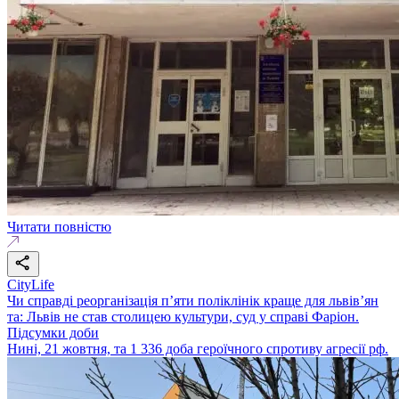
Читати повністю
CityLife
Чи справді реорганізація п’яти поліклінік краще для львів’ян
та: Львів не став столицею культури, суд у справі Фаріон.
Підсумки доби
Нині, 21 жовтня, та 1 336 доба героїчного спротиву агресії рф.