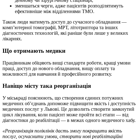
денному чи хірургічному стаціонарі;
зменшаться черги, адже пацієнтів розподілятимуть
ефективніше між відділеннями ТМО.
Також люди матимуть доступ до сучасного обладнання —
комп’ютерної томографії, МРТ, літотриптора та інших
діагностичних технологій, які раніше були лише у великих
лікарнях.
Що отримають медики
Працівникам обіцяють вищі стандарти роботи, кращі умови
праці, доступ до нового обладнання, вищу оплату та
можливості для навчання й професійного розвитку.
Навіщо місту така реорганізація
У міськраді пояснюють, що створення єдиних потужних
медичних об’єднань допоможе підвищити якість і доступність
медичних послуг у Львові. Це дозволить створити замкнутий
цикл лікування, коли пацієнт може пройти всі етапи — від
діагностики до реабілітації — в межах одного медичного хабу.
«Реорганізація поліклінік дасть змогу покращити якість
послуг, осучаснити умови, створити нові реабілітаційні