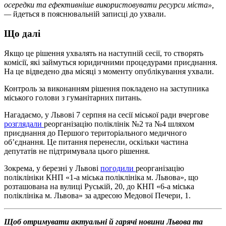
осередки та ефективніше використовувати ресурси міста»,
—
йдеться в пояснювальній записці до ухвали.
Що далі
Якщо це рішення ухвалять на наступній сесії, то створять
комісії, які займуться юридичними процедурами приєднання.
На це відведено два місяці з моменту опублікування ухвали.
Контроль за виконанням рішення покладено на заступника
міського голови з гуманітарних питань.
Нагадаємо, у Львові 7 серпня на сесії міської ради вчергове
розглядали
реорганізацію поліклінік №2 та №4 шляхом
приєднання до Першого територіального медичного
об’єднання. Це питання перенесли, оскільки частина
депутатів не підтримувала цього рішення.
Зокрема, у березні у Львові
погодили
реорганізацію
поліклініки КНП «1-а міська поліклініка м. Львова», що
розташована на вулиці Руській, 20, до КНП «6-а міська
поліклініка м. Львова» за адресою Медової Печери, 1.
Щоб отримувати актуальні й гарячі новини Львова та