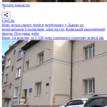
Читати повністю
CityLife
Нові деталі смерті дітей в дитбудинку у Львові та:
реорганізація 5 поліклінік, ціни на газ, Київський економічний
форум. Підсумки доби
Нині, 14 жовтня, та 1 328 доба героїчного спротиву агресії рф.