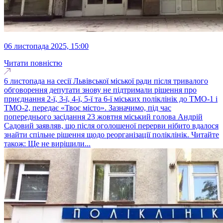
06 листопада 2025, 15:00
Читати повністю
6 листопада на сесії Львівської міської ради після тривалого
обговорення депутати знову не підтримали рішення про
приєднання 2-ї, 3-ї, 4-ї, 5-ї та 6-ї міських поліклінік до ТМО-1 і
ТМО-2, передає «Твоє місто». Зазначимо, під час
попереднього засідання 23 жовтня міський голова Андрій
Садовий заявляв, що після оголошеної перерви нібито вдалося
знайти спільне рішення щодо реорганізації поліклінік. Читайте
також: Ще не вирішили...