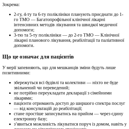
Зокрема:
2-гу, 4-ту та 6-ту поліклініки планують приєднати до 1-
го ТМО — Багатопрофільної клінічної лікарні
інтенсивних методів лікування та швидкої медичної
допомоги;
3-тю та 5-ту поліклініки — до 2-го ТМО — Клінічної
лікарні планового лікування, реабілітації та паліативної
допомоги.
Що це означає для пацієнтів
У мерії запевняють, що для мешканців зміни будуть лише
позитивними:
збережуться всі будівлі та колективи — ніхто не буде
звільнений чи переведений;
не потрібно переукладати декларації з сімейними
лікарями;
пацієнти отримають доступ до ширшого спектра послуг
— від консультацій до реабілітації;
стане простіше записуватись на прийом — через єдину
електронну базу;
з’явиться можливість лікуватися поруч із домом, навіть у