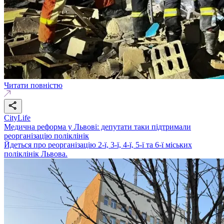
Читати повністю
CityLife
Медична реформа у Львові: депутати таки підтримали
реорганізацію поліклінік
Йдеться про реорганізацію 2-ї, 3-ї, 4-ї, 5-ї та 6-ї міських
поліклінік Львова.