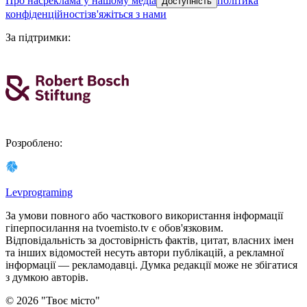
про нас
реклама у нашому медіа
політика
Доступність
конфіденційності
зв'яжіться з нами
За підтримки
:
Розроблено
:
Levprograming
За умови повного або часткового використання iнформацiї
гіперпосилання на tvoemisto.tv є обов'язковим.
Відповідальність за достовірність фактів, цитат, власних імен
та інших відомостей несуть автори публікацій, а рекламної
інформації — рекламодавці. Думка редакцiї може не збiгатися
з думкою авторiв.
©
2026
"
Твоє місто
"