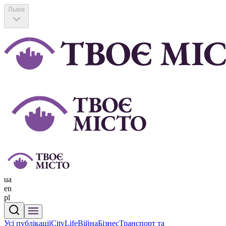
Львів
ua
en
pl
Усі публікації
CityLife
Війна
Бізнес
Транспорт та