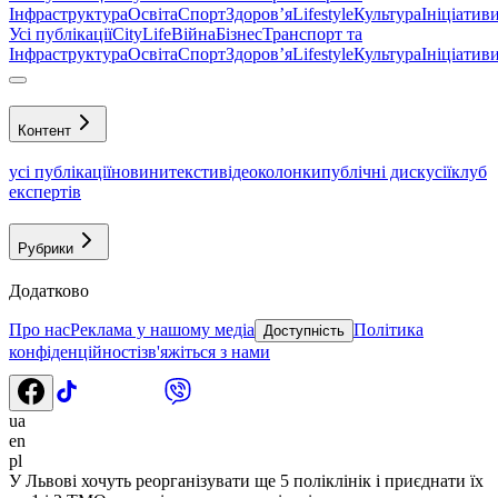
Інфраструктура
Освіта
Спорт
Здоровʼя
Lifestyle
Культура
Ініціатив
Усі публікації
CityLife
Війна
Бізнес
Транспорт та
Інфраструктура
Освіта
Спорт
Здоровʼя
Lifestyle
Культура
Ініціатив
Контент
усі публікації
новини
тексти
відео
колонки
публічні дискусії
клуб
експертів
Рубрики
Додатково
Про нас
Реклама у нашому медіа
Політика
Доступність
конфіденційності
зв'яжіться з нами
ua
en
pl
У Львові хочуть реорганізувати ще 5 поліклінік і приєднати їх