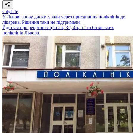
CityLife
У Львові знову дискутували через приєднання поліклінік до
лікарень. Рішення таки не підтримали
Йдеться про реорганізацію 2-ї, 3-ї, 4-ї, 5-ї та 6-ї міських
поліклінік Львова.