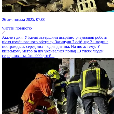
26 листопада 2025, 07:00
Читати повністю
Акцент дня: У Києві завершили аварійно-рятувальні роботи
після комбінованого обстрілу. Загинули 7 осіб, ще 21 людина
постраждала, серед них – одна дитина. На цю ж тему: У
київському метро за ніч укривалися понад 13 тисяч людей,
серед них – майже 900 дітей...