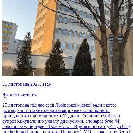
25 листопада 2025, 11:34
Читати повністю
25 листопада під час сесії Львівської міської ради вкотре
розглядали питання реорганізації кількох поліклінік і
приєднання їх до медичних обʼєднань. Усі попередні сесії
супроводжували цю ухвалу дискусіями, але зараз було 44
голоси «за», передає «Твоє місто». Йдеться про 2-гу, 4-ту і 6-ту
поліклініки і приєднання до Першого ТМО, а також про 3-тю і