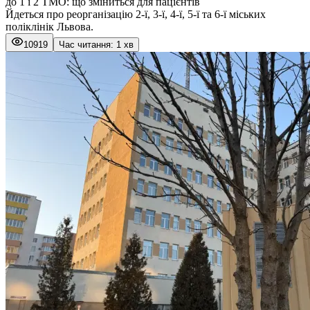
до 1 і 2 ТМО: що зміниться для пацієнтів
Йдеться про реорганізацію 2-ї, 3-ї, 4-ї, 5-ї та 6-ї міських
поліклінік Львова.
10919
Час читання: 1 хв