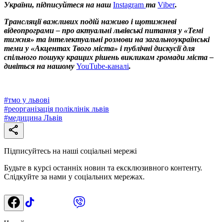
України, підписуйтеся на наш
Instagram
та
Viber
.
Трансляції важливих подій наживо і щотижневі
відеопрограми – про актуальні львівські питання у «Темі
тижня» та інтелектуальні розмови на загальноукраїнські
теми у «Акцентах Твого міста» і публічні дискусії для
спільного пошуку кращих рішень викликам громади міста –
дивіться на нашому
YouTube-каналі
.
#
тмо у львові
#
реорганізація поліклінік львів
#
медицина Львів
Підписуйтесь на наші соціальні мережі
Будьте в курсі останніх новин та ексклюзивного контенту.
Слідкуйте за нами у соціальних мережах.