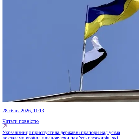
28 січня 2026, 11:13
Читати повністю
Укрзалізниця приспустила державні прапори над усіма
вокзалами країни, вшановуючи пам’ять пасажирів, які