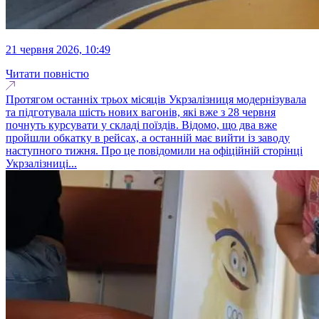
21 червня 2026, 10:49
Читати повністю
Протягом останніх трьох місяців Укрзалізниця модернізувала
та підготувала шість нових вагонів, які вже з 28 червня
почнуть курсувати у складі поїздів. Відомо, що два вже
пройшли обкатку в рейсах, а останній має вийти із заводу
наступного тижня. Про це повідомили на офіційній сторінці
Укрзалізниці...