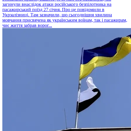
загинули внаслідок атаки російського безпілотника на
пасажирський поїзд 27 січня. Про це повідомили в
Укрзалізниці. Там зазначили, що сьогоднішня хвилина
мовчання присвячена як українським воїнам, так і пасажирам,
чиє життя забрав ворог...