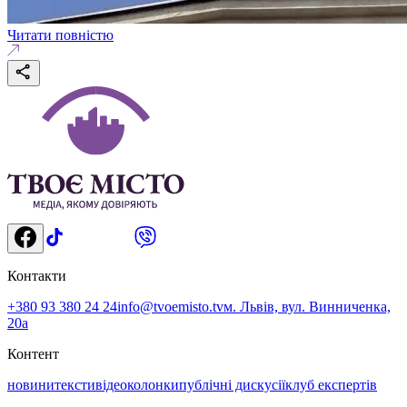
Читати повністю
Контакти
+380 93 380 24 24
info@tvoemisto.tv
м. Львів, вул. Винниченка,
20а
Контент
новини
тексти
відео
колонки
публічні дискусії
клуб експертів