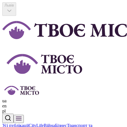
Львів
ua
en
pl
Усі публікації
CityLife
Війна
Бізнес
Транспорт та