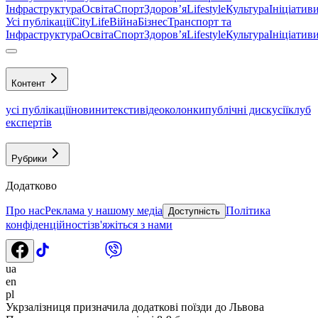
Інфраструктура
Освіта
Спорт
Здоровʼя
Lifestyle
Культура
Ініціатив
Усі публікації
CityLife
Війна
Бізнес
Транспорт та
Інфраструктура
Освіта
Спорт
Здоровʼя
Lifestyle
Культура
Ініціатив
Контент
усі публікації
новини
тексти
відео
колонки
публічні дискусії
клуб
експертів
Рубрики
Додатково
Про нас
Реклама у нашому медіа
Політика
Доступність
конфіденційності
зв'яжіться з нами
ua
en
pl
Укрзалізниця призначила додаткові поїзди до Львова