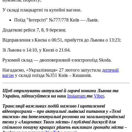
У складі плацкартні та купейні вагони.
Поїзд "Інтерсіті" №777/778 Київ — Львів.
Додаткові рейси 7, 8, 9 березня;
Відправлення з Києва о 06:51, прибуття до Львова о 13:23;
Зі Львова о 14:10, у Києві о 21:04.
Рухомий склад — двоповерховий електропоїзд Skoda.
Нагадаємо, «Укрзалізниця» 27 лютого запустила
дитячий
вагон
у складі поїзда №351 Київ – Кишинів.
Щоб отримувати актуальні й гарячі новини Львова та
України, підписуйтеся на наш
Instagram
та
Viber
.
Трансляції важливих подій наживо і щотижневі
відеопрограми – про актуальні львівські питання у «Темі
тижня» та інтелектуальні розмови на загальноукраїнські
теми у «Акцентах Твого міста» і публічні дискусії для
спільного пошуку кращих рішень викликам громади міста –