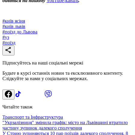
дивіться на нашому
YouTube-каналі
.
#
київ ясіня
#
київ львів
#
поїзд до Львова
#
уз
#
поїзд
Підписуйтесь на наші соціальні мережі
Будьте в курсі останніх новин та ексклюзивного контенту.
Слідкуйте за нами у соціальних мережах.
Читайте також
Транспорт та Інфраструктура
"Укрзалізниця" змінила графік: місто на Львівщині втратило
частину зупинок далекого сполучення
У Стрию зупиняються 10 пар поїздів далекого сполучення, 8