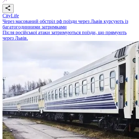
CityLife
Через масований обстріл рф поїзди через Львів курсують із
багатогодинними затримками
Після російської атаки затримуються поїзди, що прямують
через Львів.