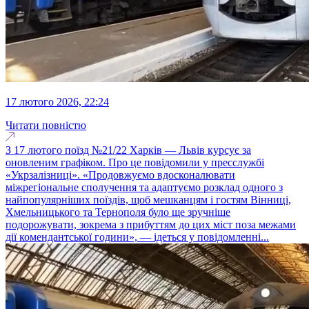
17 лютого 2026, 22:24
Читати повністю
З 17 лютого поїзд №21/22 Харків — Львів курсує за
оновленим графіком. Про це повідомили у пресслужбі
«Укрзалізниці». «Продовжуємо вдосконалювати
міжрегіональне сполучення та адаптуємо розклад одного з
найпопулярніших поїздів, щоб мешканцям і гостям Вінниці,
Хмельницького та Тернополя було ще зручніше
подорожувати, зокрема з прибуттям до цих міст поза межами
дії комендантської години», — ідеться у повідомленні...