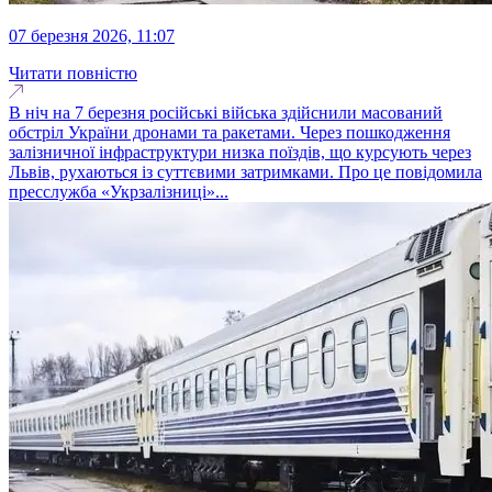
07 березня 2026, 11:07
Читати повністю
В ніч на 7 березня російські війська здійснили масований
обстріл України дронами та ракетами. Через пошкодження
залізничної інфраструктури низка поїздів, що курсують через
Львів, рухаються із суттєвими затримками. Про це повідомила
пресслужба «Укрзалізниці»...