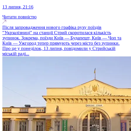
13 липня, 21:16
Читати повністю
Після запровадження нового графіка руху поїздів
"Укрзалізниці" на станції Стрий скоротилася кількість
зупинок. Зокрема, поїзди Київ — Будапешт, Київ — Чоп та
Київ — Ужгород тепер прямують через місто без зупинки.
Про це у понеділок, 13 липня, повідомили у Стрийській
міській раді...