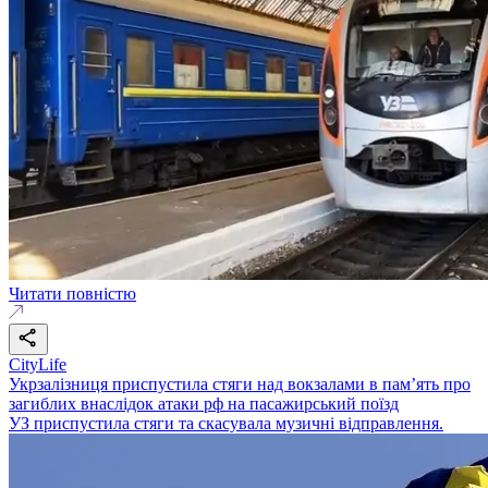
Читати повністю
CityLife
Укрзалізниця приспустила стяги над вокзалами в пам’ять про
загиблих внаслідок атаки рф на пасажирський поїзд
УЗ приспустила стяги та скасувала музичні відправлення.