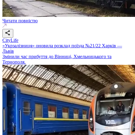
Читати повністю
CityLife
«Укрзалізниця» оновила розклад поїзда №21/22 Харків —
Львів
Змінили час прибуття до Вінниці, Хмельницького та
Тернополя.