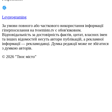
Levprograming
За умови повного або часткового використання iнформацiї
гіперпосилання на tvoemisto.tv є обов'язковим.
Відповідальність за достовірність фактів, цитат, власних імен
та інших відомостей несуть автори публікацій, а рекламної
інформації — рекламодавці. Думка редакцiї може не збiгатися
з думкою авторiв.
©
2026
"
Твоє місто
"