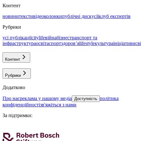
Контент
новини
тексти
відео
колонки
публічні дискусії
клуб експертів
Рубрики
усі публікації
citylife
війна
бізнес
транспорт та
інфраструктура
освіта
спорт
здоровʼя
lifestyle
культура
ініціативи
св
Контент
Рубрики
Додатково
про нас
реклама у нашому медіа
політика
Доступність
конфіденційності
зв'яжіться з нами
За підтримки
: