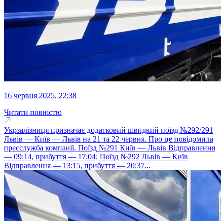
16 червня 2025, 22:38
Читати повністю
Укрзалізниця призначає додатковий швидкий поїзд №292/291
Львів — Київ — Львів на 21 та 22 червня. Про це повідомила
пресслужба компанії. Поїзд №291 Київ — Львів Відправлення
— 09:14, прибуття — 17:04; Поїзд №292 Львів — Київ
Відправлення — 13:15, прибуття — 20:37...