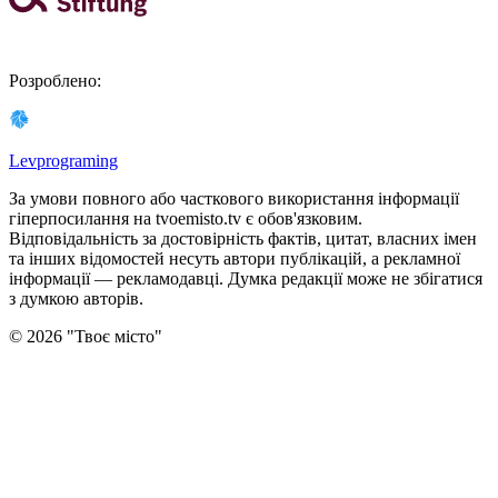
Розроблено
:
Levprograming
За умови повного або часткового використання iнформацiї
гіперпосилання на tvoemisto.tv є обов'язковим.
Відповідальність за достовірність фактів, цитат, власних імен
та інших відомостей несуть автори публікацій, а рекламної
інформації — рекламодавці. Думка редакцiї може не збiгатися
з думкою авторiв.
©
2026
"
Твоє місто
"