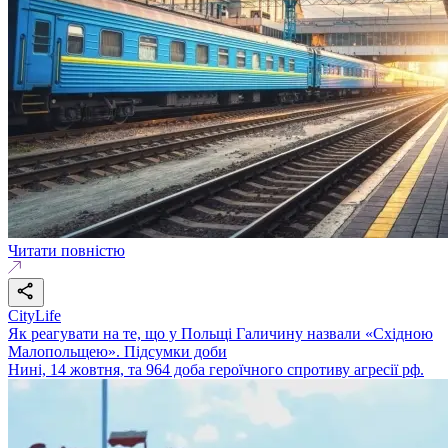
Читати повністю
CityLife
Як реагувати на те, що у Польщі Галичину назвали «Східною
Малопольщею». Підсумки доби
Нині, 14 жовтня, та 964 доба героїчного спротиву агресії рф.