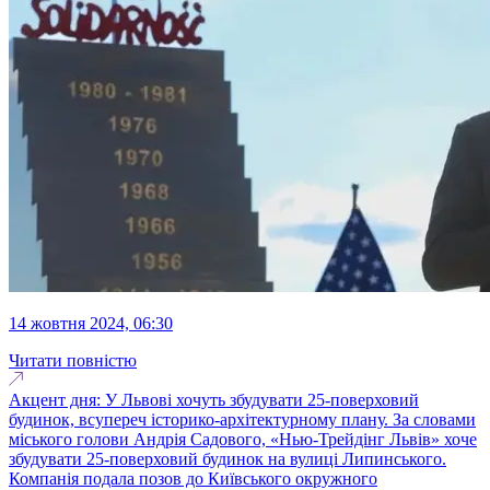
14 жовтня 2024, 06:30
Читати повністю
Акцент дня: У Львові хочуть збудувати 25-поверховий
будинок, всупереч історико-архітектурному плану. За словами
міського голови Андрія Садового, «Нью-Трейдінг Львів» хоче
збудувати 25-поверховий будинок на вулиці Липинського.
Компанія подала позов до Київського окружного