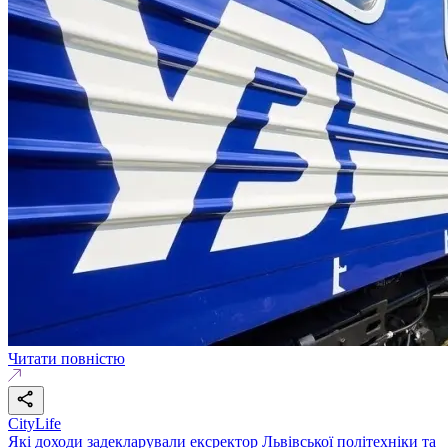
Читати повністю
CityLife
Які доходи задекларували ексректор Львівської політехніки та