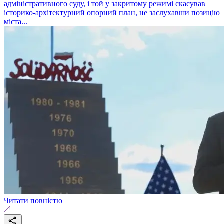
адміністративного суду, і той у закритому режимі скасував
історико-архітектурний опорний план, не заслухавши позицію
міста...
Читати повністю