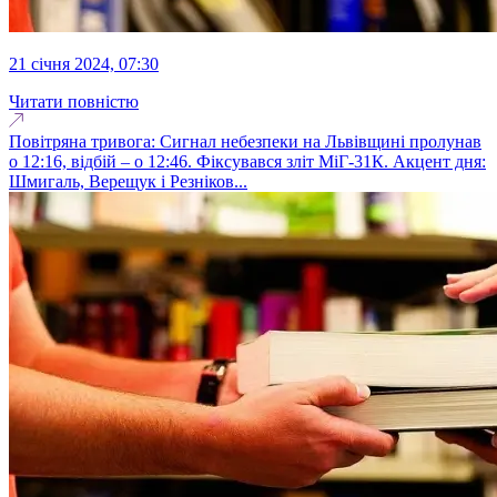
21 січня 2024, 07:30
Читати повністю
Повітряна тривога: Сигнал небезпеки на Львівщині пролунав
о 12:16, відбій – о 12:46. Фіксувався зліт МіГ-31К. Акцент дня:
Шмигаль, Верещук і Резніков...