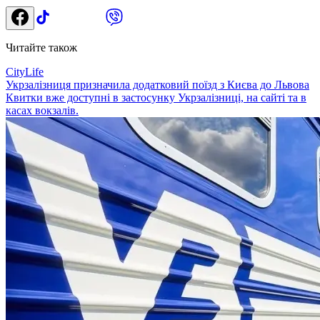
Читайте також
CityLife
Укрзалізниця призначила додатковий поїзд з Києва до Львова
Квитки вже доступні в застосунку Укрзалізниці, на сайті та в
касах вокзалів.