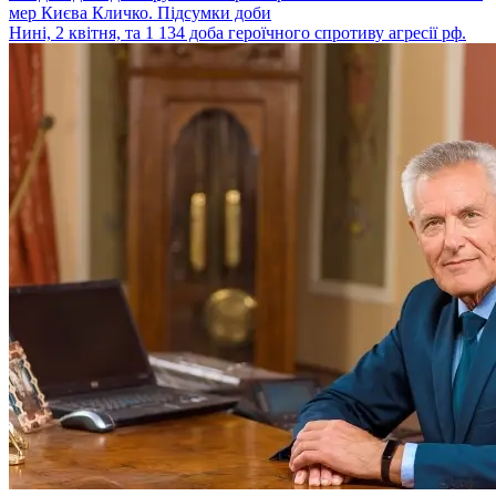
мер Києва Кличко. Підсумки доби
Нині, 2 квітня, та 1 134 доба героїчного спротиву агресії рф.