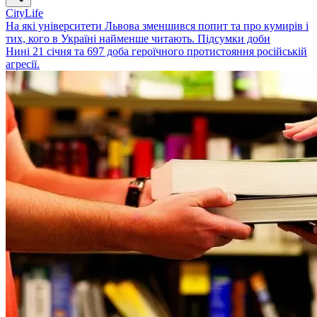
CityLife
На які університети Львова зменшився попит та про кумирів і
тих, кого в Україні найменше читають. Підсумки доби
Нині 21 січня та 697 доба героїчного протистояння російській
агресії.