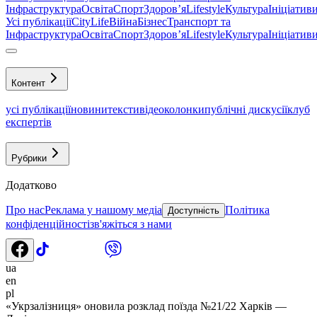
Інфраструктура
Освіта
Спорт
Здоровʼя
Lifestyle
Культура
Ініціатив
Усі публікації
CityLife
Війна
Бізнес
Транспорт та
Інфраструктура
Освіта
Спорт
Здоровʼя
Lifestyle
Культура
Ініціатив
Контент
усі публікації
новини
тексти
відео
колонки
публічні дискусії
клуб
експертів
Рубрики
Додатково
Про нас
Реклама у нашому медіа
Політика
Доступність
конфіденційності
зв'яжіться з нами
ua
en
pl
«Укрзалізниця» оновила розклад поїзда №21/22 Харків —