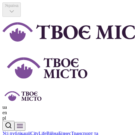
Україна
ua
en
pl
Усі публікації
CityLife
Війна
Бізнес
Транспорт та