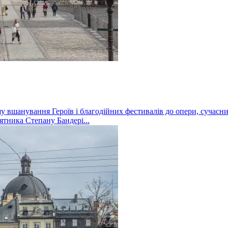
у вшанування Героїв і благодійних фестивалів до опери, сучасн
’ятника Степану Бандері...