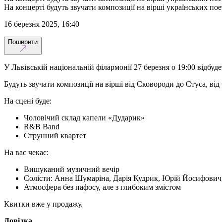
На концерті будуть звучати композиції на вірші українських пое
16 березня 2025, 16:40
Поширити
У Львівській національній філармонії 27 березня о 19:00 відбуде
Будуть звучати композиції на вірші від Сковороди до Стуса, ві
На сцені буде:
Чоловічий склад капели «Дударик»
R&B Band
Струнний квартет
На вас чекає:
Вишуканий музичний вечір
Солісти: Анна Шумаріна, Дарія Кудрик, Юрій Йосифович, 
Атмосфера без пафосу, але з глибоким змістом
Квитки вже у продажу.
Довідка