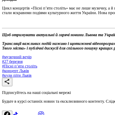
Цикл концертів «Пісні п’яти століть» має не лише музичну, а й
стали яскравими подіями культурного життя України. Нова прог
Щоб отримувати актуальні й гарячі новини Львова та Украї
Трансляції важливих подій наживо і щотижневі відеопрограм
Твого міста» і публічні дискусії для спільного пошуку кращи
#
музичний вечір
#
27 березня
#
Пісні п’яти століть
#
концерт Львів
#
куди піти Львів
Підписуйтесь на наші соціальні мережі
Будьте в курсі останніх новин та ексклюзивного контенту. Слід