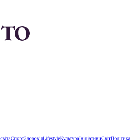
світа
Спорт
Здоровʼя
Lifestyle
Культура
Ініціативи
Світ
Політика