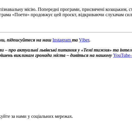
 пізнавальну місію. Попередні програми, присвячені козацьким, с
рама «Поети» продовжує цей проєкт, відкриваючи слухачам силу і
ни, підписуйтеся на наш
Instagram
та
Viber
.
и – про актуальні львівські питання у «Темі тижня» та інтел
х рішень викликам громади міста – дивіться на нашому
YouTube-
куйте за нами у соціальних мережах.