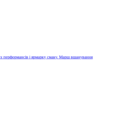
их перформансів і ярмарку смаку. Марш вшанування