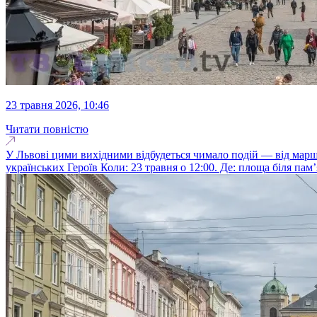
23 травня 2026, 10:46
Читати повністю
У Львові цими вихідними відбудеться чимало подій — від марш
українських Героїв Коли: 23 травня о 12:00. Де: площа біля пам