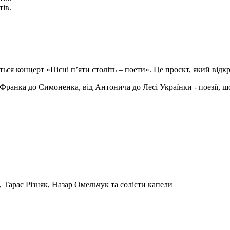
тів.
ться концерт «Пісні п’яти століть – поети». Це проєкт, який відкр
д Франка до Симоненка, від Антонича до Лесі Українки - поезії,
Тарас Різняк, Назар Омельчук та солісти капели