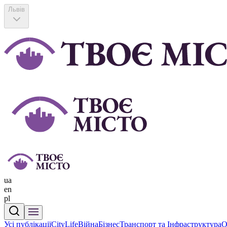
Львів
ua
en
pl
Усі публікації
CityLife
Війна
Бізнес
Транспорт та Інфраструктура
О