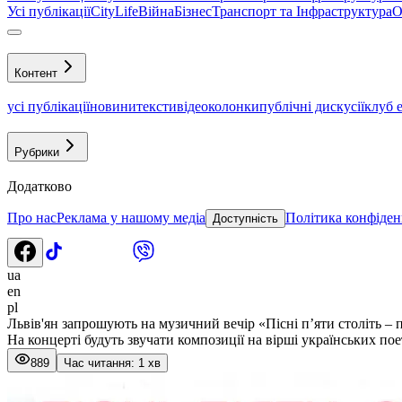
Усі публікації
CityLife
Війна
Бізнес
Транспорт та Інфраструктура
О
Контент
усі публікації
новини
тексти
відео
колонки
публічні дискусії
клуб 
Рубрики
Додатково
Про нас
Реклама у нашому медіа
Політика конфіден
Доступність
ua
en
pl
Львів'ян запрошують на музичний вечір «Пісні п’яти століть – 
На концерті будуть звучати композиції на вірші українських пое
889
Час читання: 1 хв