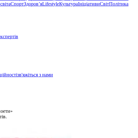
світа
Спорт
Здоровʼя
Lifestyle
Культура
Ініціативи
Світ
Політика
експертів
ційності
зв'яжіться з нами
поети»
тів.