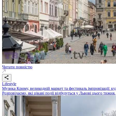
Читати повністю
Lifestyle
Музика Криму, великодній маркет та фестиваль імпровізації: куд
Розповідаємо, які цікаві події відбудуться у Львові цього тижня.