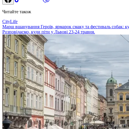
Читайте також
CityLife
Марш вшанування Героїв, ярмарок смаку та фестиваль собак: ку
Розповідаємо, куди піти у Львові 23-24 травня.