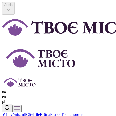
Львів
ua
en
pl
Усі публікації
CityLife
Війна
Бізнес
Транспорт та