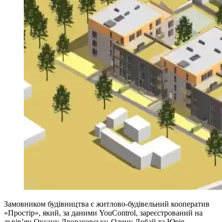
Замовником будівництва є житлово-будівельний кооператив
«Простір», який, за даними YouControl, зареєстрований на
львів’ян Оксану Двораковську, Олену Лобай та Юрія