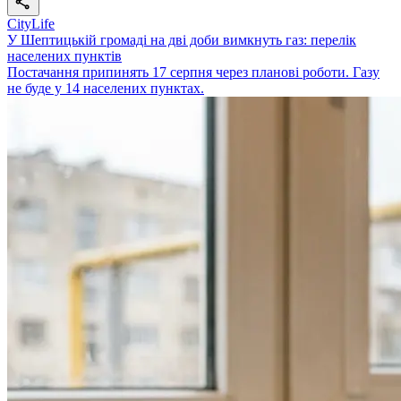
CityLife
У Шептицькій громаді на дві доби вимкнуть газ: перелік
населених пунктів
Постачання припинять 17 серпня через планові роботи. Газу
не буде у 14 населених пунктах.