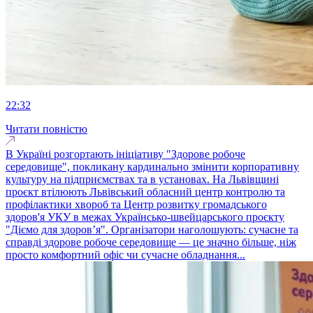
22:32
Читати повністю
В Україні розгортають ініціативу "Здорове робоче
середовище", покликану кардинально змінити корпоративну
культуру на підприємствах та в установах. На Львівщині
проєкт втілюють Львівський обласний центр контролю та
профілактики хвороб та Центр розвитку громадського
здоров'я УКУ в межах Українсько-швейцарського проєкту
"Діємо для здоров’я". Організатори наголошують: сучасне та
справді здорове робоче середовище — це значно більше, ніж
просто комфортний офіс чи сучасне обладнання...