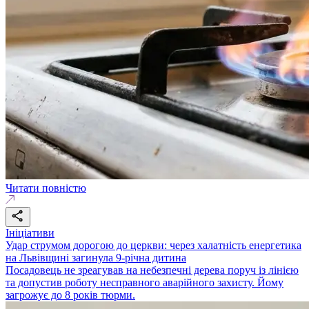
Читати повністю
Ініціативи
Удар струмом дорогою до церкви: через халатність енергетика
на Львівщині загинула 9-річна дитина
Посадовець не зреагував на небезпечні дерева поруч із лінією
та допустив роботу несправного аварійного захисту. Йому
загрожує до 8 років тюрми.