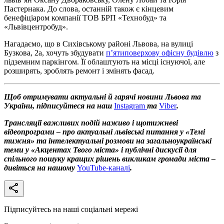
Пастернака. До слова, останній також є кінцевим
бенефіціаром компанії ТОВ БРП «Технобуд» та
«Львівцентробуд».
Нагадаємо, що в Сихівському районі Львова, на вулиці
Бузкова, 2а, хочуть збудувати
п’ятиповерхову офісну будівлю
з
підземним паркінгом. Її облаштують на місці існуючої, але
розширять, зроблять ремонт і змінять фасад.
Щоб отримувати актуальні й гарячі новини Львова та
України, підписуйтеся на наш
Instagram
та
Viber
.
Трансляції важливих подій наживо і щотижневі
відеопрограми – про актуальні львівські питання у «Темі
тижня» та інтелектуальні розмови на загальноукраїнські
теми у «Акцентах Твого міста» і публічні дискусії для
спільного пошуку кращих рішень викликам громади міста –
дивіться на нашому
YouTube-каналі
.
Підписуйтесь на наші соціальні мережі