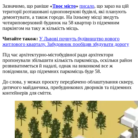
Зазначимо, що раніше
«
Твоє місто
»
писало
, що зараз на цій
території розташовані одноповерхові будівлі, які планують
демонтувати, а також городи. На їхньому місці зведуть
чотириповерховий будинок на 58 квартир із підземним
паркінгом на таку ж кількість місць.
Читайте також:
У Львові почнуть будівництво нового
житлового кварталу. Забудовник пообіцяв збудувати дорогу
Під час архітектурно-містобудівної ради архітектори
пропонували збільшити кількість паркомісць, оскільки район
розвиватиметься й надалі, однак на виконкомі все ж
повідомили, що підземних паркомісць буде 58.
До слова, у межах проєкту передбачено облаштування скверу,
дитячого майданчика, прибудинкових двориків та підземних
контейнерів для сміття.