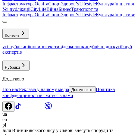
Інфраструктура
Освіта
Спорт
Здоровʼя
Lifestyle
Культура
Ініціатив
Усі публікації
CityLife
Війна
Бізнес
Транспорт та
Інфраструктура
Освіта
Спорт
Здоровʼя
Lifestyle
Культура
Ініціатив
Контент
усі публікації
новини
тексти
відео
колонки
публічні дискусії
клуб
експертів
Рубрики
Додатково
Про нас
Реклама у нашому медіа
Політика
Доступність
конфіденційності
зв'яжіться з нами
ua
en
pl
Біля Винниківського лісу у Львові знесуть споруди та