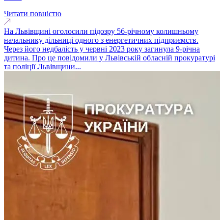
Читати повністю
На Львівщині оголосили підозру 56-річному колишньому
начальнику дільниці одного з енергетичних підприємств.
Через його недбалість у червні 2023 року загинула 9-річна
дитина. Про це повідомили у Львівській обласній прокуратурі
та поліції Львівщини...