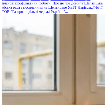
планові профілактичні роботи. Про це повідомила Шептицька
міська рада з посиланням на Шептицьке УЕГГ Львівської філії
ТОВ "Газорозподільні мережі України"...