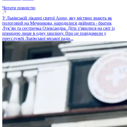
Читати повністю
У Львівській лікарні святої Анни, яку містяни знають як
пологовий на Мечникова, народилися двійнята - братик
Лук’ян та сестричка Олександра. Діти з’явилися на світ із
різницею лише в одну хвилину. Про це повідомили у
пресслужбі Львівської міської ради...