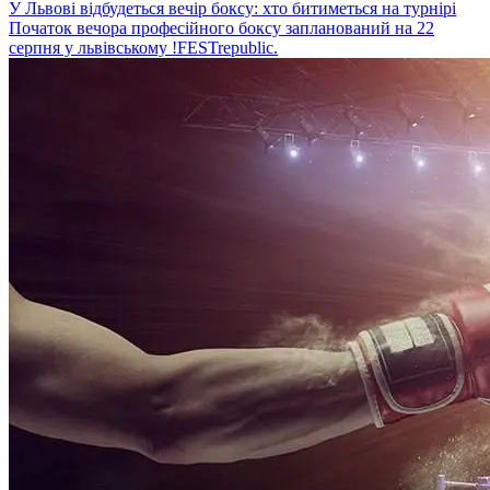
У Львові відбудеться вечір боксу: хто битиметься на турнірі
Початок вечора професійного боксу запланований на 22
серпня у львівському !FESTrepublic.