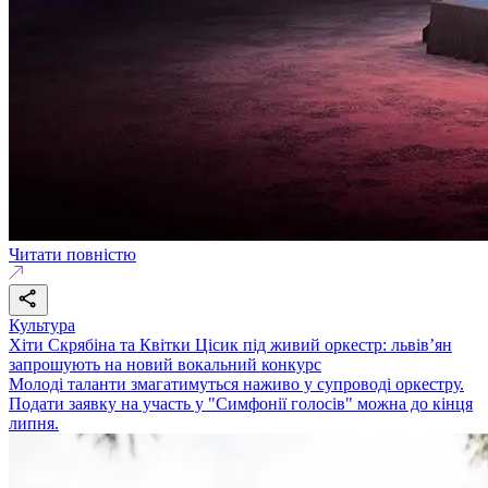
Читати повністю
Культура
Хіти Скрябіна та Квітки Цісик під живий оркестр: львів’ян
запрошують на новий вокальний конкурс
Молоді таланти змагатимуться наживо у супроводі оркестру.
Подати заявку на участь у "Симфонії голосів" можна до кінця
липня.