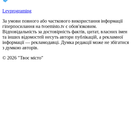
Levprograming
За умови повного або часткового використання iнформацiї
гіперпосилання на tvoemisto.tv є обов'язковим.
Відповідальність за достовірність фактів, цитат, власних імен
та інших відомостей несуть автори публікацій, а рекламної
інформації — рекламодавці. Думка редакцiї може не збiгатися
з думкою авторiв.
©
2026
"
Твоє місто
"