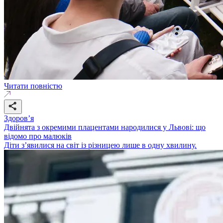
Читати повністю
Здоровʼя
Двійнята з окремими плацентами народилися у Львові: що
відомо про малюків
Діти з’явилися на світ із різницею лише в одну хвилину.