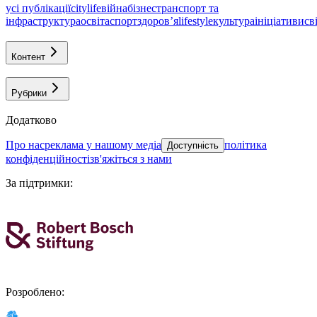
усі публікації
citylife
війна
бізнес
транспорт та
інфраструктура
освіта
спорт
здоровʼя
lifestyle
культура
ініціативи
св
Контент
Рубрики
Додатково
про нас
реклама у нашому медіа
політика
Доступність
конфіденційності
зв'яжіться з нами
За підтримки
:
Розроблено
: