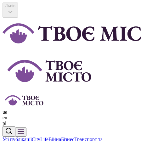
Львів
ua
en
pl
Усі публікації
CityLife
Війна
Бізнес
Транспорт та