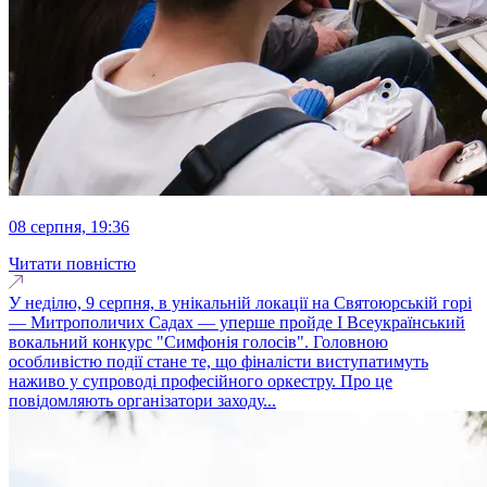
08 серпня, 19:36
Читати повністю
У неділю, 9 серпня, в унікальній локації на Святоюрській горі
— Митрополичих Садах — уперше пройде І Всеукраїнський
вокальний конкурс "Симфонія голосів". Головною
особливістю події стане те, що фіналісти виступатимуть
наживо у супроводі професійного оркестру. Про це
повідомляють організатори заходу...