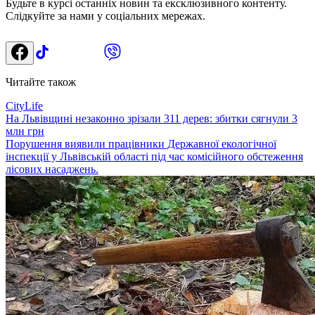
Будьте в курсі останніх новин та ексклюзивного контенту.
Слідкуйте за нами у соціальних мережах.
Читайте також
CityLife
На Львівщині незаконно зрізали 311 дерев: збитки сягнули 3
млн грн
Порушення виявили працівники Державної екологічної
інспекції у Львівській області під час комісійного обстеження
лісових насаджень.