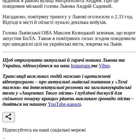
будинок в районі вулиці Митрополита Андрея. Про це
повідомив міський голова Львова Андрій Садовий.
Нагадаємо, повітряну тривогу у Львові оголосили о 2.33 год.
Відтоді в місті й області лунало декілька вибухів.
Голова Львівської ОВА Максим Козицький зазначав, що ворог
запустив БпЛА. Також в повітряних силах згодом повідомили
про швидкісні цілі на українські міста, зокрема на Львів.
Щоб отримувати актуальні й гарячі новини Львова та
України, підписуйтеся на наш
Instagram
та
Viber
.
Трансляції важливих подій наживо і щотижневі
відеопрограми – про актуальні львівські питання у «Темі
тижня» та інтелектуальні розмови на загальноукраїнські
теми у «Акцентах Твого міста» і публічні дискусії для
спільного пошуку кращих рішень викликам громади міста –
дивіться на нашому
YouTube-каналі
.
Підписуйтесь на наші соціальні мережі