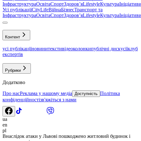
Інфраструктура
Освіта
Спорт
Здоровʼя
Lifestyle
Культура
Ініціатив
Усі публікації
CityLife
Війна
Бізнес
Транспорт та
Інфраструктура
Освіта
Спорт
Здоровʼя
Lifestyle
Культура
Ініціатив
Контент
усі публікації
новини
тексти
відео
колонки
публічні дискусії
клуб
експертів
Рубрики
Додатково
Про нас
Реклама у нашому медіа
Політика
Доступність
конфіденційності
зв'яжіться з нами
ua
en
pl
Внаслідок атаки у Львові пошкоджено житловий будинок і