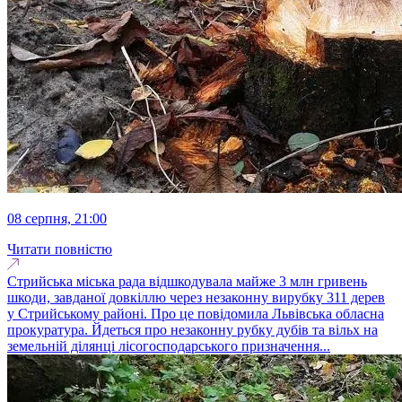
08 серпня, 21:00
Читати повністю
Стрийська міська рада відшкодувала майже 3 млн гривень
шкоди, завданої довкіллю через незаконну вирубку 311 дерев
у Стрийському районі. Про це повідомила Львівська обласна
прокуратура. Йдеться про незаконну рубку дубів та вільх на
земельній ділянці лісогосподарського призначення...