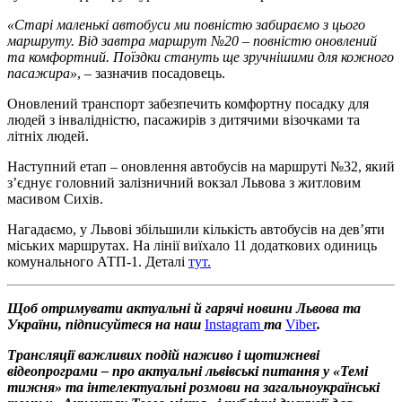
«Старі маленькі автобуси ми повністю забираємо з цього
маршруту. Від завтра маршрут №20 – повністю оновлений
та комфортний. Поїздки стануть ще зручнішими для кожного
пасажира»
, – зазначив посадовець.
Оновлений транспорт забезпечить комфортну посадку для
людей з інвалідністю, пасажирів з дитячими візочками та
літніх людей.
Наступний етап – оновлення автобусів на маршруті №32, який
з’єднує головний залізничний вокзал Львова з житловим
масивом Сихів.
Нагадаємо, у Львові збільшили кількість автобусів на дев’яти
міських маршрутах. На лінії виїхало 11 додаткових одиниць
комунального АТП-1. Деталі
тут.
Щоб отримувати актуальні й гарячі новини Львова та
України, підписуйтеся на наш
Instagram
та
Viber
.
Трансляції важливих подій наживо і щотижневі
відеопрограми – про актуальні львівські питання у «Темі
тижня» та інтелектуальні розмови на загальноукраїнські