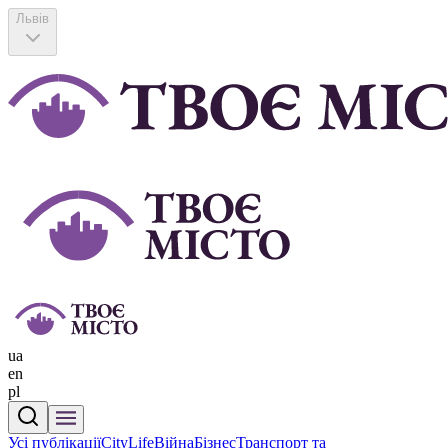
Львів
ua
en
pl
Усі публікації
CityLife
Війна
Бізнес
Транспорт та