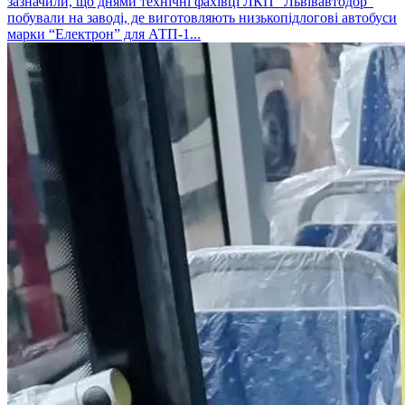
зазначили, що днями технічні фахівці ЛКП “Львівавтодор”
побували на заводі, де виготовляють низькопідлогові автобуси
марки “Електрон” для АТП-1...