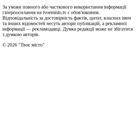
За умови повного або часткового використання iнформацiї
гіперпосилання на tvoemisto.tv є обов'язковим.
Відповідальність за достовірність фактів, цитат, власних імен
та інших відомостей несуть автори публікацій, а рекламної
інформації — рекламодавці. Думка редакцiї може не збiгатися
з думкою авторiв.
©
2026
"
Твоє місто
"