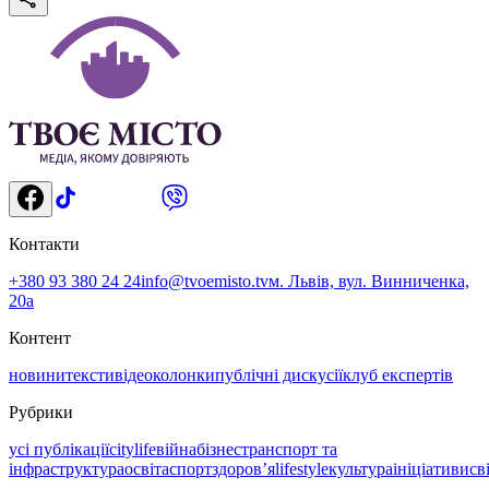
Контакти
+380 93 380 24 24
info@tvoemisto.tv
м. Львів, вул. Винниченка,
20а
Контент
новини
тексти
відео
колонки
публічні дискусії
клуб експертів
Рубрики
усі публікації
citylife
війна
бізнес
транспорт та
інфраструктура
освіта
спорт
здоровʼя
lifestyle
культура
ініціативи
св