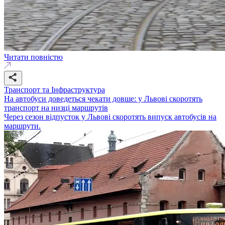
Читати повністю
Транспорт та Інфраструктура
На автобуси доведеться чекати довше: у Львові скоротять
транспорт на низці маршрутів
Через сезон відпусток у Львові скоротять випуск автобусів на
маршрути.