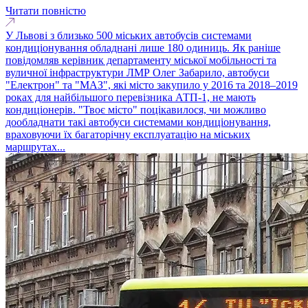
Читати повністю
У Львові з близько 500 міських автобусів системами
кондиціонування обладнані лише 180 одиниць. Як раніше
повідомляв керівник департаменту міської мобільності та
вуличної інфраструктури ЛМР Олег Забарило, автобуси
"Електрон" та "МАЗ", які місто закупило у 2016 та 2018–2019
роках для найбільшого перевізника АТП-1, не мають
кондиціонерів. "Твоє місто" поцікавилося, чи можливо
дообладнати такі автобуси системами кондиціонування,
враховуючи їх багаторічну експлуатацію на міських
маршрутах...