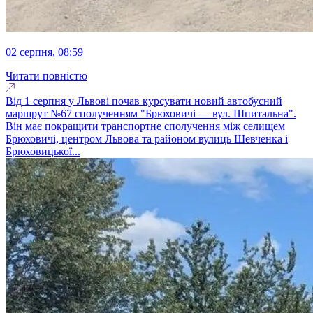
02 серпня, 08:59
Читати повністю
Від 1 серпня у Львові почав курсувати новий автобусний
маршрут №67 сполученням "Брюховичі — вул. Шпитальна".
Він має покращити транспортне сполучення між селищем
Брюховичі, центром Львова та районом вулиць Шевченка і
Брюховицької...