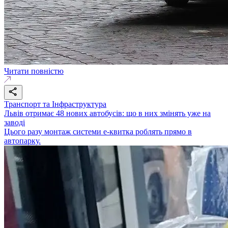
Читати повністю
Транспорт та Інфраструктура
Львів отримає 48 нових автобусів: що в них змінять уже на
заводі
Цього разу монтаж системи е-квитка роблять прямо в
автопарку.