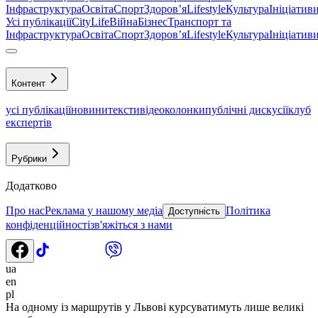
Інфраструктура
Освіта
Спорт
Здоровʼя
Lifestyle
Культура
Ініціатив
Усі публікації
CityLife
Війна
Бізнес
Транспорт та
Інфраструктура
Освіта
Спорт
Здоровʼя
Lifestyle
Культура
Ініціатив
Контент
усі публікації
новини
тексти
відео
колонки
публічні дискусії
клуб
експертів
Рубрики
Додатково
Про нас
Реклама у нашому медіа
Політика
Доступність
конфіденційності
зв'яжіться з нами
ua
en
pl
На одному із маршрутів у Львові курсуватимуть лише великі