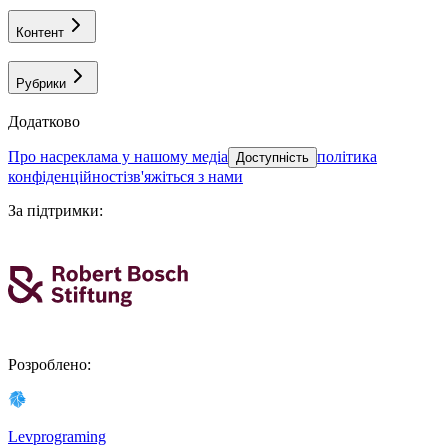
Контент
Рубрики
Додатково
про нас
реклама у нашому медіа
політика
Доступність
конфіденційності
зв'яжіться з нами
За підтримки
:
Розроблено
:
Levprograming