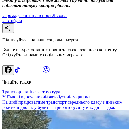
теми у «Акцентах Твого міста» і публічні дискусії для
спільного пошуку кращих рішень.
#
громадський транспорт Львова
#
автобуси
Підписуйтесь на наші соціальні мережі
Будьте в курсі останніх новин та ексклюзивного контенту.
Слідкуйте за нами у соціальних мережах.
Читайте також
Транспорт та Інфраструктура
У Львові курсує новий автобусний маршрут
На лінії працюватиме транспорт середнього класу з низьким
рівнем підлоги: у будні — три автобуси, у вихідні — два.