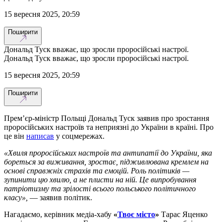
15 вересня 2025, 20:59
Поширити
Дональд Туск вважає, що зросли проросійські настрої.
Дональд Туск вважає, що зросли проросійські настрої.
15 вересня 2025, 20:59
Поширити
Премʼєр-міністр Польщі Дональд Туск заявив про зростання
проросійських настроїв та неприязні до України в країні. Про
це він
написав
у соцмережах.
«Хвиля проросійських настроїв та антипатії до України, яка
бореться за виживання, зростає, підживлювана кремлем на
основі справжніх страхів та емоцій. Роль політиків —
зупинити цю хвилю, а не плисти на ній. Це випробування
патріотизму та зрілості всього польського політичного
класу»,
— заявив політик.
Нагадаємо, керівник медіа-хабу
«
Твоє місто
»
Тарас Яценко