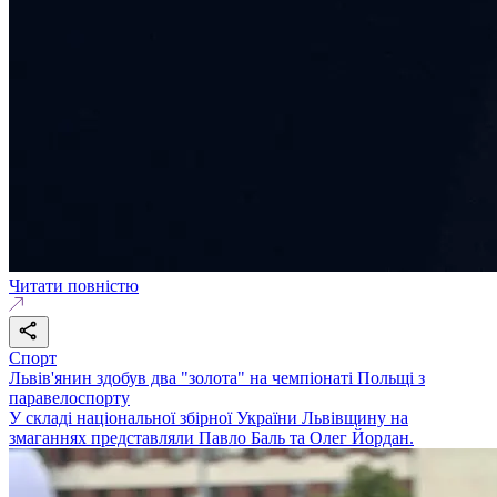
Читати повністю
Спорт
Львів'янин здобув два "золота" на чемпіонаті Польщі з
паравелоспорту
У складі національної збірної України Львівщину на
змаганнях представляли Павло Баль та Олег Йордан.