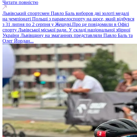
Читати повністю
Львівський спортсмен Павло Баль виборов дві золоті медалі
на чемпіонаті Польщі з паравелоспорту на шосе, який відбувся
з 31 липня по 2 серпня у Жешуві.Про це повідомили в Офісі
спорту Львівської міської ради. У складі національної збірної
України Львівщину на змаганнях представляли Павло Баль та
Олег Йордан...