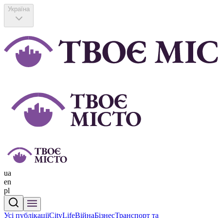
Україна
ua
en
pl
Усі публікації
CityLife
Війна
Бізнес
Транспорт та