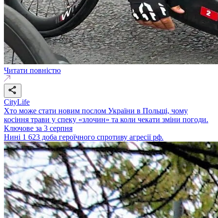
Читати повністю
CityLife
Хто може стати новим послом України в Польщі, чому
косіння трави у спеку «злочин» та коли чекати зміни погоди.
Ключове за 3 серпня
Нині 1 623 доба героїчного спротиву агресії рф.