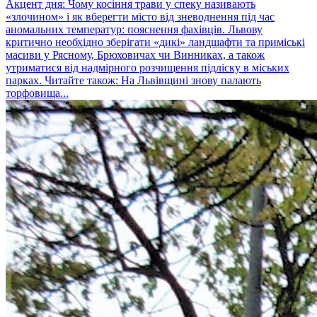
Акцент дня: Чому косіння трави у спеку називають
«злочином» і як вберегти місто від зневоднення під час
аномальних температур: пояснення фахівців. Львову
критично необхідно зберігати «дикі» ландшафти та приміські
масиви у Рясному, Брюховичах чи Винниках, а також
утриматися від надмірного розчищення підліску в міських
парках. Читайте також: На Львівщині знову палають
торфовища...