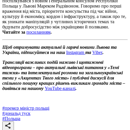
поспілкувався з новим Генеральним консулом Республіки
Польща у Львові Мареком Радзівоном. Говоримо про перші
враження від міста, пріоритети консульства під час війни,
культуру й економіку, кордон і інфраструктуру, а також про те,
як уникати маніпуляцій у чутливих історичних темах та
будувати добросусідство між українцями й поляками.
Читайте за
посиланням
.
Щоб отримувати актуальні й гарячі новини Львова та
України, підписуйтеся на наш
Instagram
та
Viber
.
Трансляції важливих подій наживо і щотижневі
відеопрограми – про актуальні львівські питання у «Темі
тижня» та інтелектуальні розмови на загальноукраїнські
теми у «Акцентах Твого міста» і публічні дискусії для
спільного пошуку кращих рішень викликам громади міста –
дивіться на нашому
YouTube-каналі
.
#
премєр міністр польщі
#
дональд туск
#
Польща