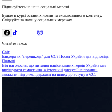
Підписуйтесь на наші соціальні мережі
Будьте в курсі останніх новин та ексклюзивного контенту.
Слідкуйте за нами у соціальних мережах.
Читайте також
Світ
Бандера як "перешкода" для ЄС? Посол України дав відповідь
Польщі
Він наголосив, що питання національних героїв Україна має
вирішувати самостійно, а історичні дискусії не повинні
заважати підтримці держави на шляху до вступу в ЄС.