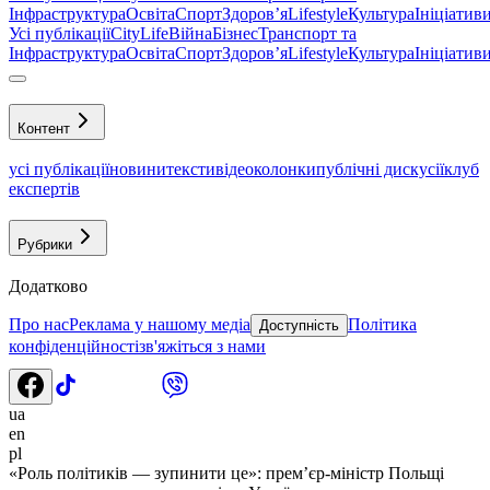
Інфраструктура
Освіта
Спорт
Здоровʼя
Lifestyle
Культура
Ініціатив
Усі публікації
CityLife
Війна
Бізнес
Транспорт та
Інфраструктура
Освіта
Спорт
Здоровʼя
Lifestyle
Культура
Ініціатив
Контент
усі публікації
новини
тексти
відео
колонки
публічні дискусії
клуб
експертів
Рубрики
Додатково
Про нас
Реклама у нашому медіа
Політика
Доступність
конфіденційності
зв'яжіться з нами
ua
en
pl
«Роль політиків — зупинити це»: прем’єр-міністр Польщі