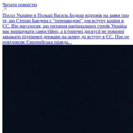
Читати повністю
Посол України в Польщі Василь Боднар відповів на заяви про
те, що Степан Бандера є "перешкодою" для вступу країни в
ЄС. Він наголосив, що питання національних героїв Україна
має вирішувати самостійно, а історичні дискусії не повинні
заважати підтримці держави на шляху до вступу в ЄС. Про це
повідомляє Європейська правда...