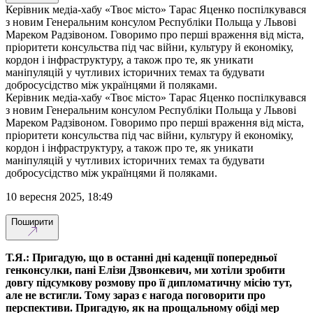
Керівник медіа-хабу «Твоє місто» Тарас Яценко поспілкувався
з новим Генеральним консулом Республіки Польща у Львові
Мареком Радзівоном. Говоримо про перші враження від міста,
пріоритети консульства під час війни, культуру й економіку,
кордон і інфраструктуру, а також про те, як уникати
маніпуляцій у чутливих історичних темах та будувати
добросусідство між українцями й поляками.
Керівник медіа-хабу «Твоє місто» Тарас Яценко поспілкувався
з новим Генеральним консулом Республіки Польща у Львові
Мареком Радзівоном. Говоримо про перші враження від міста,
пріоритети консульства під час війни, культуру й економіку,
кордон і інфраструктуру, а також про те, як уникати
маніпуляцій у чутливих історичних темах та будувати
добросусідство між українцями й поляками.
10 вересня 2025, 18:49
Поширити
Т.Я.: Пригадую, що в останні дні каденції попередньої
генконсулки, пані Елізи Дзвонкевич, ми хотіли зробити
довгу підсумкову розмову про її дипломатичну місію тут,
але не встигли. Тому зараз є нагода поговорити про
перспективи. Пригадую, як на прощальному обіді мер