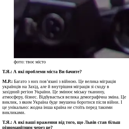
фото: твоє місто
Т.Я.: А які проблеми міста Ви бачите?
М.Р.:
Багато з них пов’язані з війною. Це велика міграція
українців на Захід, але й внутрішня міграція зі сходу в
західний регіон України. Це змінює міську тканину,
атмосферу, бізнес. Відбувається велика демографічна зміна. Це
виклик, з яким Україна буде змушена боротися після війни. І
це унікально: жодна інша країна не стоїть перед такими
викликами.
Т.Я.: А які ваші враження від того, що Львів став більш
різноманітним через це?