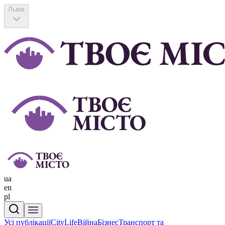
Львів
ua
en
pl
Усі публікації
CityLife
Війна
Бізнес
Транспорт та