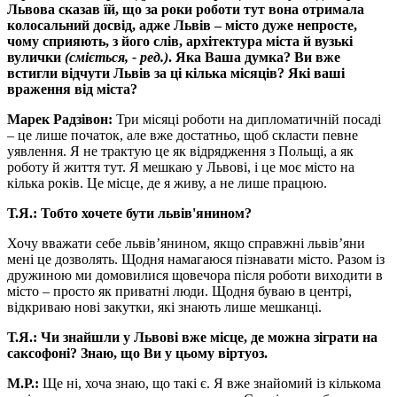
Львова сказав їй, що за роки роботи тут вона отримала
колосальний досвід, адже Львів – місто дуже непросте,
чому сприяють, з його слів, архітектура міста й вузькі
вулички
(сміється, - ред.)
. Яка Ваша думка? Ви вже
встигли відчути Львів за ці кілька місяців? Які ваші
враження від міста?
Марек Радзівон:
Три місяці роботи на дипломатичній посаді
– це лише початок, але вже достатньо, щоб скласти певне
уявлення. Я не трактую це як відрядження з Польщі, а як
роботу й життя тут. Я мешкаю у Львові, і це моє місто на
кілька років. Це місце, де я живу, а не лише працюю.
Т.Я.: Тобто хочете бути львів'янином?
Хочу вважати себе львів’янином, якщо справжні львів’яни
мені це дозволять. Щодня намагаюся пізнавати місто. Разом із
дружиною ми домовилися щовечора після роботи виходити в
місто – просто як приватні люди. Щодня буваю в центрі,
відкриваю нові закутки, які знають лише мешканці.
Т.Я.: Чи знайшли у Львові вже місце, де можна зіграти на
саксофоні? Знаю, що Ви у цьому віртуоз.
М.Р.:
Ще ні, хоча знаю, що такі є. Я вже знайомий із кількома