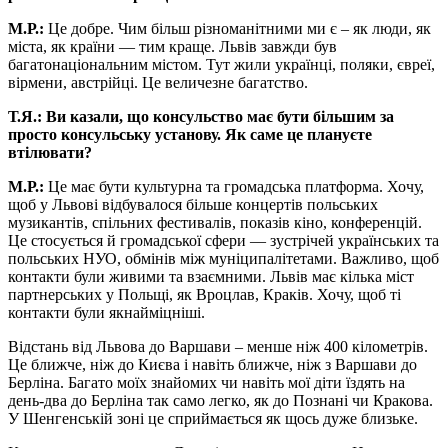
М.Р.:
Це добре. Чим більш різноманітними ми є – як люди, як
міста, як країни — тим краще. Львів завжди був
багатонаціональним містом. Тут жили українці, поляки, євреї,
вірмени, австрійці. Це величезне багатство.
Т.Я.:
Ви казали, що консульство має бути більшим за
просто консульську установу. Як саме це плануєте
втілювати?
М.Р.:
Це має бути культурна та громадська платформа. Хочу,
щоб у Львові відбувалося більше концертів польських
музикантів, спільних фестивалів, показів кіно, конференцій.
Це стосується й громадської сфери — зустрічей українських та
польських НУО, обмінів між муніципалітетами. Важливо, щоб
контакти були живими та взаємними. Львів має кілька міст
партнерських у Польщі, як Вроцлав, Краків. Хочу, щоб ті
контакти були якнайміцніші.
Відстань від Львова до Варшави – менше ніж 400 кілометрів.
Це ближче, ніж до Києва і навіть ближче, ніж з Варшави до
Берліна. Багато моїх знайомих чи навіть мої діти їздять на
день-два до Берліна так само легко, як до Познані чи Кракова.
У Шенгенській зоні це сприймається як щось дуже близьке.