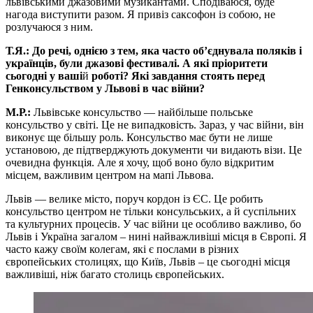
львівськими джазовими музикантами. Сподіваюся, буде
нагода виступити разом. Я привіз саксофон із собою, не
розлучаюся з ним.
Т.Я.: До речі, однією з тем, яка часто об’єднувала поляків і
українців, були джазові фестивалі. А які пріоритети
сьогодні у ваші
й
роботі? Які завдання стоять перед
Генконсульством у Львові в час війни?
М.Р.:
Львівське консульство — найбільше польське
консульство у світі. Це не випадковість. Зараз, у час війни, він
виконує ще більшу роль. Консульство має бути не лише
установою, де підтверджують документи чи видають візи. Це
очевидна функція. Але я хочу, щоб воно було відкритим
місцем, важливим центром на мапі Львова.
Львів — велике місто, поруч кордон із ЄС. Це робить
консульство центром не тільки консульських, а й суспільних
та культурних процесів. У час війни це особливо важливо, бо
Львів і Україна загалом – нині найважливіші місця в Європі. Я
часто кажу своїм колегам, які є послами в різних
європейських столицях, що Київ, Львів – це сьогодні місця
важливіші, ніж багато столиць європейських.