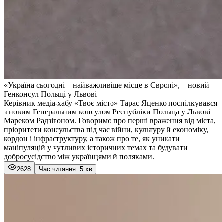
«Україна сьогодні – найважливіше місце в Європі», – новий
Генконсул Польщі у Львові
Керівник медіа-хабу «
Твоє місто
» Тарас Яценко поспілкувався
з новим Генеральним консулом Республіки Польща у Львові
Мареком Радзівоном. Говоримо про перші враження від міста,
пріоритети консульства під час війни, культуру й економіку,
кордон і інфраструктуру, а також про те, як уникати
маніпуляцій у чутливих історичних темах та будувати
добросусідство між українцями й поляками.
2628
Час читання: 5 хв