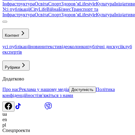
Інфраструктура
Освіта
Спорт
Здоровʼя
Lifestyle
Культура
Ініціатив
Усі публікації
CityLife
Війна
Бізнес
Транспорт та
Інфраструктура
Освіта
Спорт
Здоровʼя
Lifestyle
Культура
Ініціатив
Контент
усі публікації
новини
тексти
відео
колонки
публічні дискусії
клуб
експертів
Рубрики
Додатково
Про нас
Реклама у нашому медіа
Політика
Доступність
конфіденційності
зв'яжіться з нами
ua
en
pl
Спецпроекти