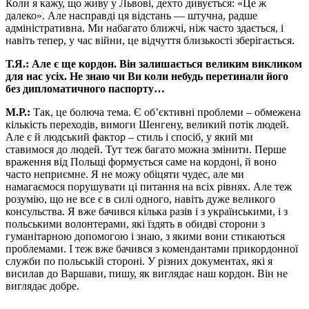
Коли я кажу, що живу у Львові, дехто дивується: «Це ж
далеко». Але насправді ця відстань — штучна, радше
адміністративна. Ми набагато ближчі, ніж часто здається, і
навіть тепер, у час війни, це відчуття близькості зберігається.
Т.Я.: Але є ще кордон. Він залишається великим викликом
для нас усіх. Не знаю чи Ви коли небудь перетинали його
без дипломатичного паспорту…
М.Р.:
Так, це болюча тема. Є об’єктивні проблеми – обмежена
кількість переходів, вимоги Шенгену, великий потік людей.
Але є й людський фактор – стиль і спосіб, у який ми
ставимося до людей. Тут теж багато можна змінити. Перше
враження від Польщі формується саме на кордоні, й воно
часто неприємне. Я не можу обіцяти чудес, але ми
намагаємося порушувати ці питання на всіх рівнях. Але теж
розумію, що не все є в силі одного, навіть дуже великого
консульства. Я вже бачився кілька разів і з українськими, і з
польськими волонтерами, які їздять в обидві сторони з
гуманітарною допомогою і знаю, з якими вони стикаються
проблемами. І теж вже бачився з комендантами прикордонної
служби по польській стороні. У різних документах, які я
висилав до Варшави, пишу, як виглядає наш кордон. Він не
виглядає добре.