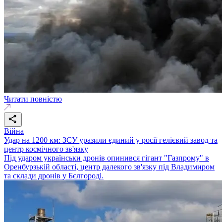
Читати повністю
Війна
Удар на 1200 км: ЗСУ уразили єдиний у росії гелієвий завод та
центр космічного зв'язку
Під ударом українськи дронів опинився гігант "Газпрому" в
Оренбурзькій області, центр далекого зв'язку під Владимиром
та склади дронів у Бєлгороді.