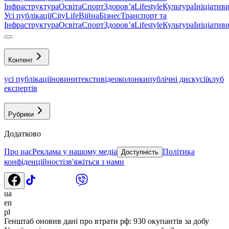
Інфраструктура
Освіта
Спорт
Здоровʼя
Lifestyle
Культура
Ініціатив
Усі публікації
CityLife
Війна
Бізнес
Транспорт та
Інфраструктура
Освіта
Спорт
Здоровʼя
Lifestyle
Культура
Ініціатив
Контент
усі публікації
новини
тексти
відео
колонки
публічні дискусії
клуб
експертів
Рубрики
Додатково
Про нас
Реклама у нашому медіа
Політика
Доступність
конфіденційності
зв'яжіться з нами
ua
en
pl
Генштаб оновив дані про втрати рф: 930 окупантів за добу