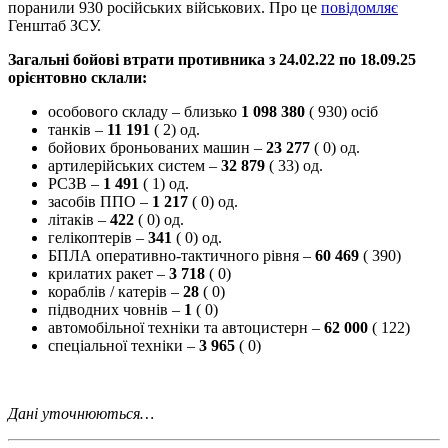
поранили 930 російських військових. Про це
повідомляє
Генштаб ЗСУ.
Загальні бойові втрати противника з 24.02.22 по 18.09.25
орієнтовно склали:
особового складу – близько
1 098 380
( 930) осіб
танків –
11 191
( 2) од.
бойових броньованих машин –
23 277
( 0) од.
артилерійських систем –
32 879
( 33) од.
РСЗВ –
1 491
( 1) од.
засобів ППО –
1 217
( 0) од.
літаків –
422
( 0) од.
гелікоптерів –
341
( 0) од.
БПЛА оперативно-тактичного рівня –
60 469
( 390)
крилатих ракет –
3 718
( 0)
кораблів / катерів –
28
( 0)
підводних човнів –
1
( 0)
автомобільної техніки та автоцистерн –
62 000
( 122)
спеціальної техніки –
3 965
( 0)
Дані уточнюються…