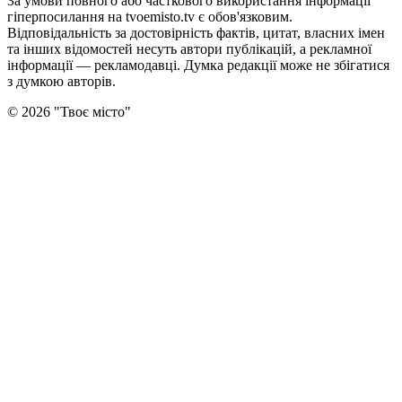
За умови повного або часткового використання iнформацiї
гіперпосилання на tvoemisto.tv є обов'язковим.
Відповідальність за достовірність фактів, цитат, власних імен
та інших відомостей несуть автори публікацій, а рекламної
інформації — рекламодавці. Думка редакцiї може не збiгатися
з думкою авторiв.
©
2026
"
Твоє місто
"