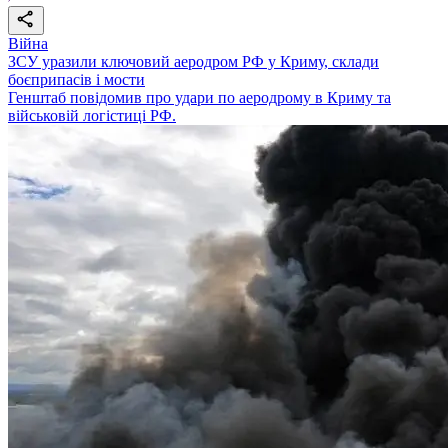
Війна
ЗСУ уразили ключовий аеродром РФ у Криму, склади
боєприпасів і мости
Генштаб повідомив про удари по аеродрому в Криму та
військовій логістиці РФ.