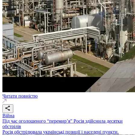
Читати повністю
Війна
Під час оголошеного “перемир’я” Росія здійснила десятки
обстрілів
Росія обстрілювала українські позиції і населені пункти.