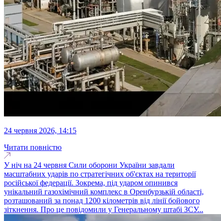
24 червня 2026, 14:15
Читати повністю
У ніч на 24 червня Сили оборони України завдали
масштабних ударів по стратегічних об'єктах на території
російської федерації. Зокрема, під ударом опинився
унікальний газохімічний комплекс в Оренбурзькій області,
розташований за понад 1200 кілометрів від лінії бойового
зіткнення. Про це повідомили у Генеральному штабі ЗСУ...