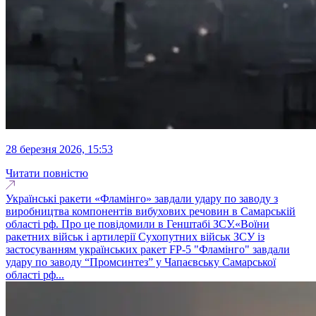
28 березня 2026, 15:53
Читати повністю
Українські ракети «Фламінго» завдали удару по заводу з
виробництва компонентів вибухових речовин в Самарській
області рф. Про це повідомили в Генштабі ЗСУ.«Воїни
ракетних військ і артилерії Сухопутних військ ЗСУ із
застосуванням українських ракет FP-5 "Фламінго" завдали
удару по заводу “Промсинтез” у Чапаєвську Самарської
області рф...