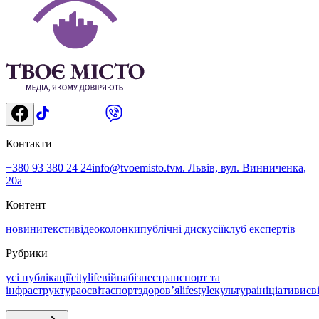
Контакти
+380 93 380 24 24
info@tvoemisto.tv
м. Львів, вул. Винниченка,
20а
Контент
новини
тексти
відео
колонки
публічні дискусії
клуб експертів
Рубрики
усі публікації
citylife
війна
бізнес
транспорт та
інфраструктура
освіта
спорт
здоровʼя
lifestyle
культура
ініціативи
св