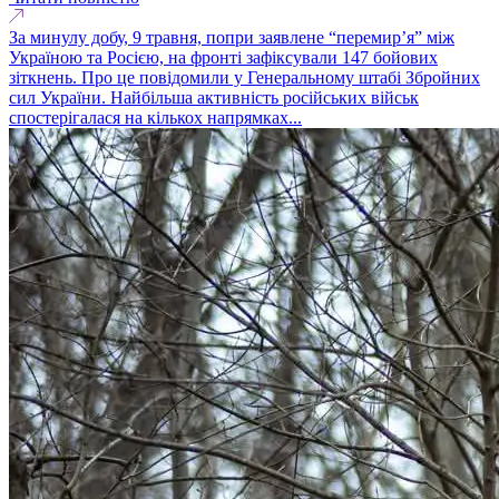
За минулу добу, 9 травня, попри заявлене “перемир’я” між
Україною та Росією, на фронті зафіксували 147 бойових
зіткнень. Про це повідомили у Генеральному штабі Збройних
сил України. Найбільша активність російських військ
спостерігалася на кількох напрямках...