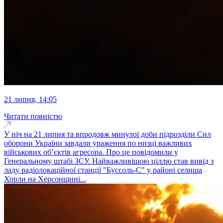
21 липня, 14:05
Читати повністю
У ніч на 21 липня та впродовж минулої доби підрозділи Сил
оборони України завдали ураження по низці важливих
військових об’єктів агресора. Про це повідомили у
Генеральному штабі ЗСУ. Найважливішою ціллю став вивід з
ладу радіолокаційної станції "Буссоль-С" у районі селища
Хорли на Херсонщині...