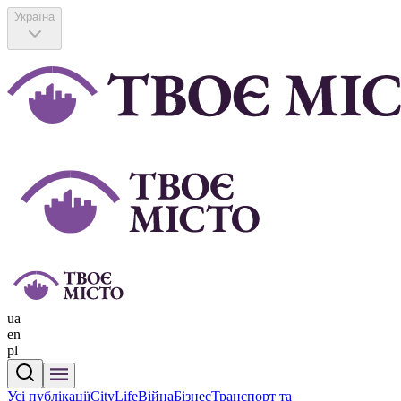
Україна
ua
en
pl
Усі публікації
CityLife
Війна
Бізнес
Транспорт та