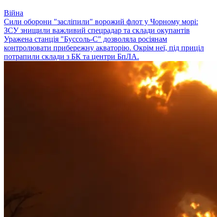
Війна
Сили оборони "засліпили" ворожий флот у Чорному морі:
ЗСУ знищили важливий спецрадар та склади окупантів
Уражена станція "Буссоль-С" дозволяла росіянам
контролювати прибережну акваторію. Окрім неї, під приціл
потрапили склади з БК та центри БпЛА.