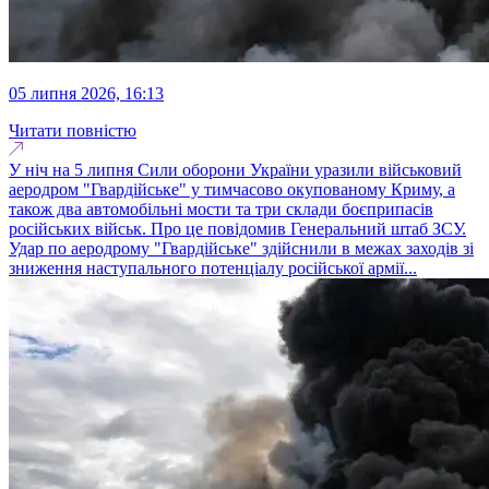
05 липня 2026, 16:13
Читати повністю
У ніч на 5 липня Сили оборони України уразили військовий
аеродром "Гвардійське" у тимчасово окупованому Криму, а
також два автомобільні мости та три склади боєприпасів
російських військ. Про це повідомив Генеральний штаб ЗСУ.
Удар по аеродрому "Гвардійське" здійснили в межах заходів зі
зниження наступального потенціалу російської армії...