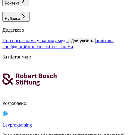
Контент
Рубрики
Додатково
про нас
реклама у нашому медіа
політика
Доступність
конфіденційності
зв'яжіться з нами
За підтримки
:
Розроблено
:
Levprograming