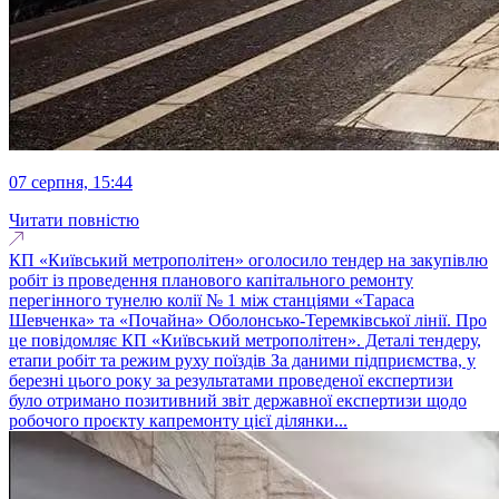
07 серпня, 15:44
Читати повністю
КП «Київський метрополітен» оголосило тендер на закупівлю
робіт із проведення планового капітального ремонту
перегінного тунелю колії № 1 між станціями «Тараса
Шевченка» та «Почайна» Оболонсько-Теремківської лінії. Про
це повідомляє КП «Київський метрополітен». Деталі тендеру,
етапи робіт та режим руху поїздів За даними підприємства, у
березні цього року за результатами проведеної експертизи
було отримано позитивний звіт державної експертизи щодо
робочого проєкту капремонту цієї ділянки...