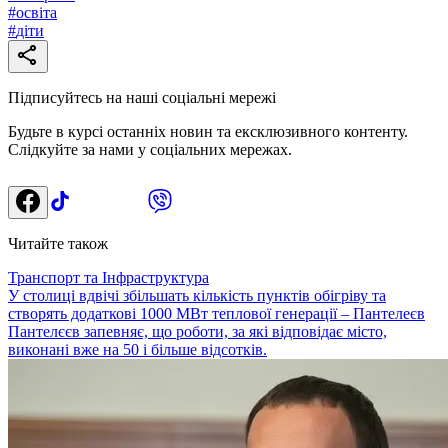
#
освіта
#
діти
Підписуйтесь на наші соціальні мережі
Будьте в курсі останніх новин та ексклюзивного контенту.
Слідкуйте за нами у соціальних мережах.
Читайте також
Транспорт та Інфраструктура
У столиці вдвічі збільшать кількість пунктів обігріву та
створять додаткові 1000 МВт теплової генерації – Пантелеєв
Пантелєєв запевняє, що роботи, за які відповідає місто,
виконані вже на 50 і більше відсотків.