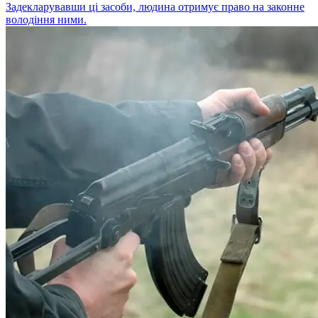
Задекларувавши ці засоби, людина отримує право на законне
володіння ними.