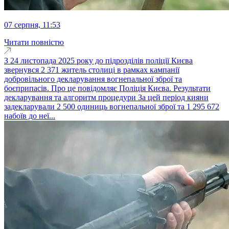
07 серпня, 11:53
Читати повністю
З 24 листопада 2025 року до підрозділів поліції Києва
звернувся 2 371 житель столиці в рамках кампанії
добровільного декларування вогнепальної зброї та
боєприпасів. Про це повідомляє Поліція Києва. Результати
декларування та алгоритм процедури За цей період кияни
задекларували 2 500 одиниць вогнепальної зброї та 1 295 672
набоїв до неї...