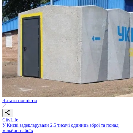
Читати повністю
CityLife
У Києві задекларували 2,5 тисячі одиниць зброї та понад
мільйон набоїв