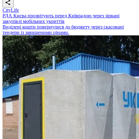
CityLife
РДА Києва прозвітують перед Київрадою через зірвані
закупівлі мобільних укриттів
Виділені кошти повернулися до бюджету через скасовані
тендери із завищеними цінами.