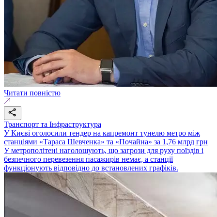
Читати повністю
Транспорт та Інфраструктура
У Києві оголосили тендер на капремонт тунелю метро між
станціями «Тараса Шевченка» та «Почайна» за 1,76 млрд грн
У метрополітені наголошують, що загрози для руху поїздів і
безпечного перевезення пасажирів немає, а станції
функціонують відповідно до встановлених графіків.