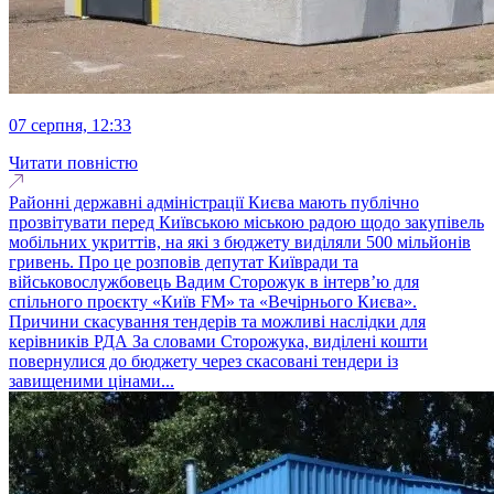
07 серпня, 12:33
Читати повністю
Районні державні адміністрації Києва мають публічно
прозвітувати перед Київською міською радою щодо закупівель
мобільних укриттів, на які з бюджету виділяли 500 мільйонів
гривень. Про це розповів депутат Київради та
військовослужбовець Вадим Сторожук в інтерв’ю для
спільного проєкту «Київ FM» та «Вечірнього Києва».
Причини скасування тендерів та можливі наслідки для
керівників РДА За словами Сторожука, виділені кошти
повернулися до бюджету через скасовані тендери із
завищеними цінами...