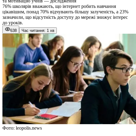
та мотивацію учнів — дослідження
76% школярів вважають, що інтернет робить навчання
цікавішим, понад 70% відчувають більшу залученість, а 23%
зазначили, що відсутність доступу до мережі знижує інтерес
до уроків.
638
Час читання: 1 хв
Фото: leopolis.news