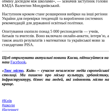
обміну досвідом між школами», — зазначив заступник голови
КМДА Валентин Мондриївський.
Наступним кроком стане розширення вибірки на інші регіони
України для перевірки тенденцій та вироблення системних
рекомендацій для державної освітньої політики.
Опитування охопило понад 5 000 респондентів — учнів,
батьків та вчителів. Воно включало онлайн-анкети, інтерв’ю, а
також аналіз результатів з математики та української мови за
стандартами PISA.
Щоб отримувати актуальні новини Києва, підписуйтеся на
наш
Facebook
.
«
Твоє місто
. Київ» – сучасне незалежне медіа європейської
столиці. Ми пишемо про міську культуру, урбаністику,
інфраструктуру, бізнес та людей, які змінюють місто на
краще.
#
Київ
#
школи
#
Інтернет