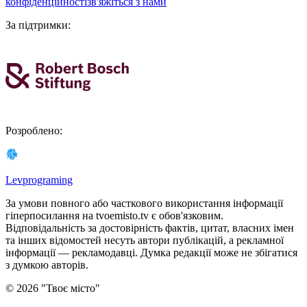
конфіденційності
зв'яжіться з нами
За підтримки
:
Розроблено
:
Levprograming
За умови повного або часткового використання iнформацiї
гіперпосилання на tvoemisto.tv є обов'язковим.
Відповідальність за достовірність фактів, цитат, власних імен
та інших відомостей несуть автори публікацій, а рекламної
інформації — рекламодавці. Думка редакцiї може не збiгатися
з думкою авторiв.
©
2026
"
Твоє місто
"