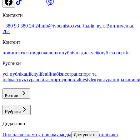
Контакти
+380 93 380 24 24
info@tvoemisto.tv
м. Львів, вул. Винниченка,
20а
Контент
новини
тексти
відео
колонки
публічні дискусії
клуб експертів
Рубрики
усі публікації
citylife
війна
бізнес
транспорт та
інфраструктура
освіта
спорт
здоровʼя
lifestyle
культура
ініціативи
св
Контент
Рубрики
Додатково
про нас
реклама у нашому медіа
політика
Доступність