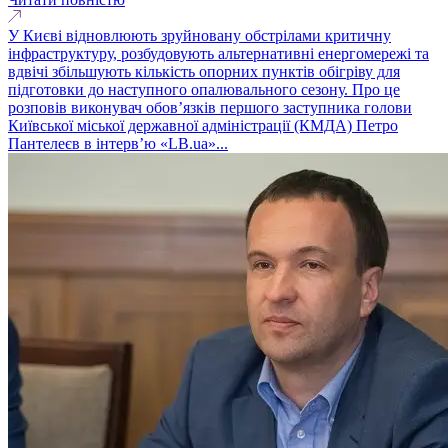
У Києві відновлюють зруйновану обстрілами критичну
інфраструктуру, розбудовують альтернативні енергомережі та
вдвічі збільшують кількість опорних пунктів обігріву для
підготовки до наступного опалювального сезону. Про це
розповів виконувач обовʼязків першого заступника голови
Київської міської державної адміністрації (КМДА) Петро
Пантелеєв в інтервʼю «LB.ua»...