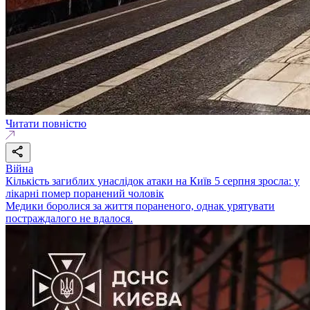
Читати повністю
Війна
Кількість загиблих унаслідок атаки на Київ 5 серпня зросла: у
лікарні помер поранений чоловік
Медики боролися за життя пораненого, однак урятувати
постраждалого не вдалося.