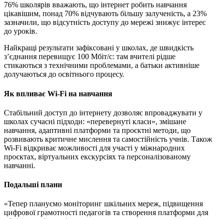
76% школярів вважають, що інтернет робить навчання
цікавішим, понад 70% відчувають більшу залученість, а 23%
зазначили, що відсутність доступу до мережі знижує інтерес
до уроків.
Найкращі результати зафіксовані у школах, де швидкість
з’єднання перевищує 100 Мбіт/с: там вчителі рідше
стикаються з технічними проблемами, а батьки активніше
долучаються до освітнього процесу.
Як впливає Wi-Fi на навчання
Стабільний доступ до інтернету дозволяє впроваджувати у
школах сучасні підходи: «перевернуті класи», змішане
навчання, адаптивні платформи та проєктні методи, що
розвивають критичне мислення та самостійність учнів. Також
Wi-Fi відкриває можливості для участі у міжнародних
проєктах, віртуальних екскурсіях та персоналізованому
навчанні.
Подальші плани
«Тепер плануємо моніторинг шкільних мереж, підвищення
цифрової грамотності педагогів та створення платформи для