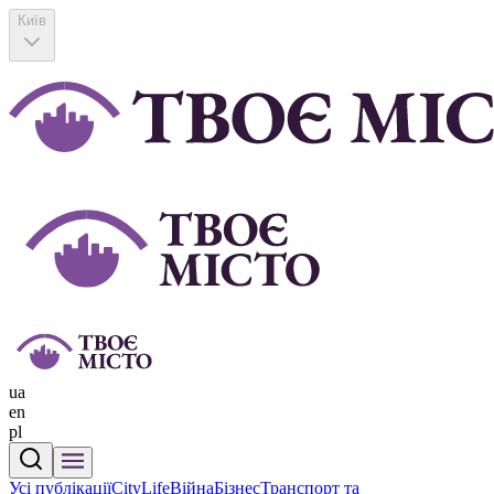
Київ
ua
en
pl
Усі публікації
CityLife
Війна
Бізнес
Транспорт та