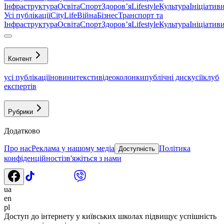
Інфраструктура
Освіта
Спорт
Здоровʼя
Lifestyle
Культура
Ініціатив
Усі публікації
CityLife
Війна
Бізнес
Транспорт та
Інфраструктура
Освіта
Спорт
Здоровʼя
Lifestyle
Культура
Ініціатив
Контент
усі публікації
новини
тексти
відео
колонки
публічні дискусії
клуб
експертів
Рубрики
Додатково
Про нас
Реклама у нашому медіа
Політика
Доступність
конфіденційності
зв'яжіться з нами
ua
en
pl
Доступ до інтернету у київських школах підвищує успішність