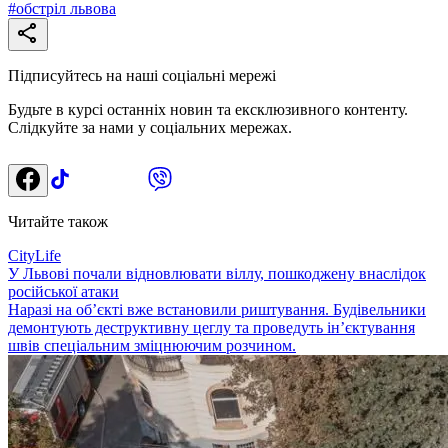
#
обстріл львова
Підписуйтесь на наші соціальні мережі
Будьте в курсі останніх новин та ексклюзивного контенту.
Слідкуйте за нами у соціальних мережах.
Читайте також
CityLife
У Львові почали відновлювати віллу, пошкоджену внаслідок
російської атаки
Наразі на об’єкті вже встановили риштування. Будівельники
демонтують деструктивну цеглу та проведуть ін’єктування
швів спеціальним зміцнюючим розчином.