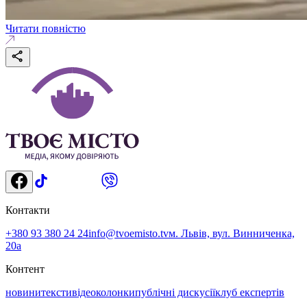
Читати повністю
Контакти
+380 93 380 24 24
info@tvoemisto.tv
м. Львів, вул. Винниченка,
20а
Контент
новини
тексти
відео
колонки
публічні дискусії
клуб експертів