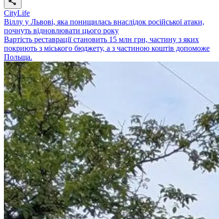
CityLife
Віллу у Львові, яка понищилась внаслідок російської атаки,
почнуть відновлювати цього року
Вартість реставрації становить 15 млн грн, частину з яких
покриють з міського бюджету, а з частиною коштів допоможе
Польща.