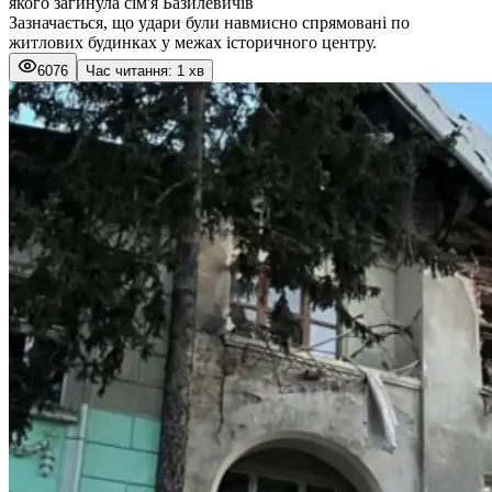
якого загинула сім'я Базилевичів
Зазначається, що удари були навмисно спрямовані по
житлових будинках у межах історичного центру.
6076
Час читання: 1 хв