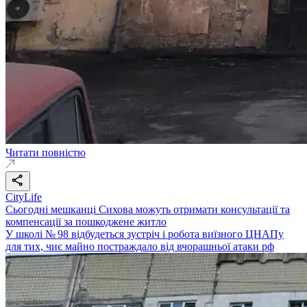
Читати повністю
CityLife
Сьогодні мешканці Сихова можуть отримати консультації та
компенсації за пошкоджене житло
У школі № 98 відбудеться зустріч і робота виїзного ЦНАПу
для тих, чиє майно постраждало від вчорашньої атаки рф