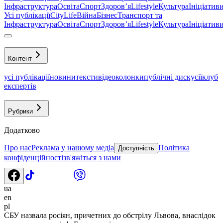
Інфраструктура
Освіта
Спорт
Здоровʼя
Lifestyle
Культура
Ініціатив
Усі публікації
CityLife
Війна
Бізнес
Транспорт та
Інфраструктура
Освіта
Спорт
Здоровʼя
Lifestyle
Культура
Ініціатив
Контент
усі публікації
новини
тексти
відео
колонки
публічні дискусії
клуб
експертів
Рубрики
Додатково
Про нас
Реклама у нашому медіа
Політика
Доступність
конфіденційності
зв'яжіться з нами
ua
en
pl
СБУ назвала росіян, причетних до обстрілу Львова, внаслідок