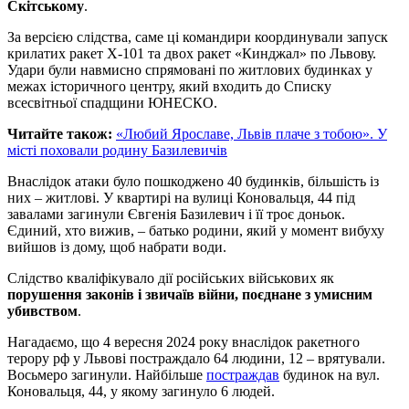
Скітському
.
За версією слідства, саме ці командири координували запуск
крилатих ракет Х-101 та двох ракет «Кинджал» по Львову.
Удари були навмисно спрямовані по житлових будинках у
межах історичного центру, який входить до Списку
всесвітньої спадщини ЮНЕСКО.
Читайте також:
«Любий Ярославе, Львів плаче з тобою». У
місті поховали родину Базилевичів
Внаслідок атаки було пошкоджено 40 будинків, більшість із
них – житлові. У квартирі на вулиці Коновальця, 44 під
завалами загинули Євгенія Базилевич і її троє доньок.
Єдиний, хто вижив, – батько родини, який у момент вибуху
вийшов із дому, щоб набрати води.
Слідство кваліфікувало дії російських військових як
порушення законів і звичаїв війни, поєднане з умисним
убивством
.
Нагадаємо, що 4 вересня 2024 року внаслідок ракетного
терору рф у Львові постраждало 64 людини, 12 – врятували.
Восьмеро загинули. Найбільше
постраждав
будинок на вул.
Коновальця, 44, у якому загинуло 6 людей.