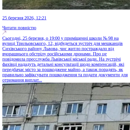
25 березня 2026, 12:21
Читати повністю
Сьогодні, 25 березня, о 19:00 у приміщенні школи № 98 на
вулиці Трильовського, 12, відбудеться зустріч для мешканців
Сихівського району Львова, чиє житло постраждало від
вчорашнього обстрілу російськими дронами. Про це
повідомила пресслужба Львівської міської ради. На зустрічі
фахівці нададуть детальні консультації щодо компенсацій, які
передбачає місто за пошкоджене майно, а також порадять, як
правильно зафіксувати пошкодження та подати документи для
отримання виплат...