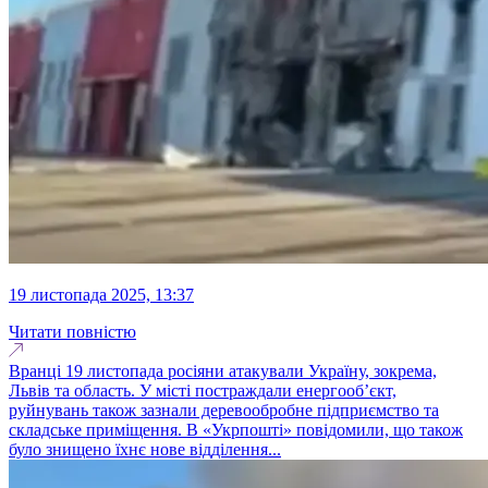
19 листопада 2025, 13:37
Читати повністю
Вранці 19 листопада росіяни атакували Україну, зокрема,
Львів та область. У місті постраждали енергооб’єкт,
руйнувань також зазнали деревообробне підприємство та
складське приміщення. В «Укрпошті» повідомили, що також
було знищено їхнє нове відділення...