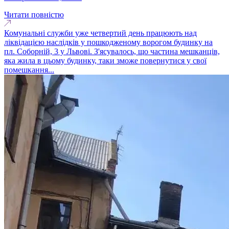
Читати повністю
Комунальні служби уже четвертий день працюють над
ліквідацією наслідків у пошкодженому ворогом будинку на
пл. Соборній, 3 у Львові. З'ясувалось, що частина мешканців,
яка жила в цьому будинку, таки зможе повернутися у свої
помешкання...