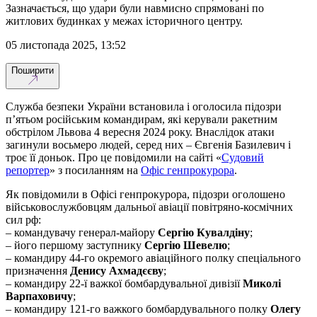
Зазначається, що удари були навмисно спрямовані по
житлових будинках у межах історичного центру.
05 листопада 2025, 13:52
Поширити
Служба безпеки України встановила і оголосила підозри
п’ятьом російським командирам, які керували ракетним
обстрілом Львова 4 вересня 2024 року. Внаслідок атаки
загинули восьмеро людей, серед них – Євгенія Базилевич і
троє її доньок. Про це повідомили на сайті «
Судовий
репортер
» з посиланням на
Офіс генпрокурора
.
Як повідомили в Офісі генпрокурора, підозри оголошено
військовослужбовцям дальньої авіації повітряно-космічних
сил рф:
– командувачу генерал-майору
Сергію Кувалдіну
;
– його першому заступнику
Сергію Шевелю
;
– командиру 44-го окремого авіаційного полку спеціального
призначення
Денису Ахмадєєву
;
– командиру 22-ї важкої бомбардувальної дивізії
Миколі
Варпаховичу
;
– командиру 121-го важкого бомбардувального полку
Олегу