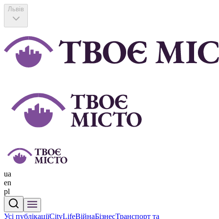
Львів
ua
en
pl
Усі публікації
CityLife
Війна
Бізнес
Транспорт та