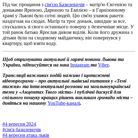
Під час прощання з
сім'єю Базилевичів
– матір'ю Євгенією та
доньками Яриною, Дариною та Емілією – в Гарнізонному
храмі у Львові було сотні людей. Цю сім'ю уламок ракети
наздогнав на сходах. Матір та троє доньок, швидше за все,
спускались зі свого останнього поверху у безпечніше місце. У
той ранок батько Ярослав дивом вцілів. Коли його дружина з
дітьми були на сходовому майданчику, він повернувся у
квартиру, щоб взяти воду.
Щоб отримувати актуальні й гарячі новини Львова та
України, підписуйтеся на наш
Instagram
та
Viber
.
Трансляції важливих подій наживо і щотижневі
відеопрограми – про актуальні львівські питання у «Темі
тижня» та інтелектуальні розмови на загальноукраїнські
теми у «Акцентах Твого міста» і публічні дискусії для
спільного пошуку кращих рішень викликам громади міста –
дивіться на нашому
YouTube-каналі
.
#
4 вересня 2024
#
сім'я базилевичів
#
4 вересня атака львів