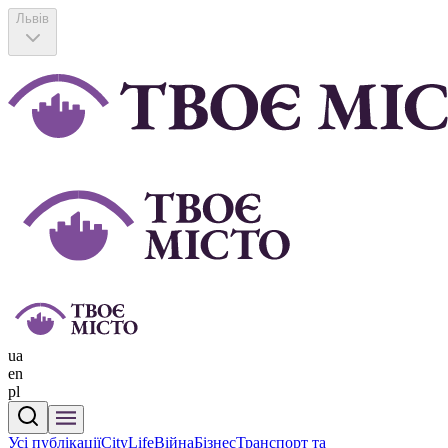
Львів
ua
en
pl
Усі публікації
CityLife
Війна
Бізнес
Транспорт та