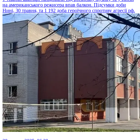
на американського режисера впав балкон. Підсумки доби
Нині, 30 травня, та 1 192 доба героїчного спротиву агресії рф.