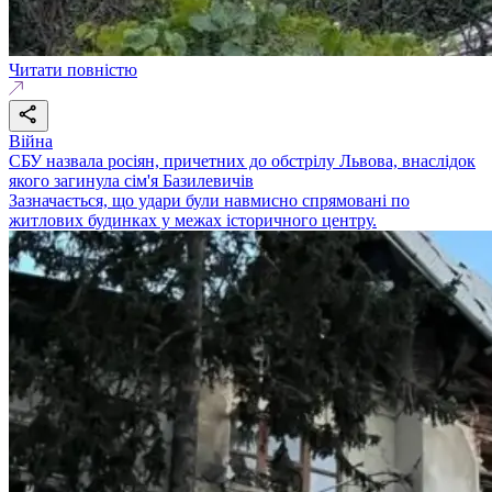
Читати повністю
Війна
СБУ назвала росіян, причетних до обстрілу Львова, внаслідок
якого загинула сім'я Базилевичів
Зазначається, що удари були навмисно спрямовані по
житлових будинках у межах історичного центру.