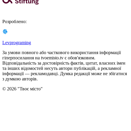
Розроблено
:
Levprograming
За умови повного або часткового використання iнформацiї
гіперпосилання на tvoemisto.tv є обов'язковим.
Відповідальність за достовірність фактів, цитат, власних імен
та інших відомостей несуть автори публікацій, а рекламної
інформації — рекламодавці. Думка редакцiї може не збiгатися
з думкою авторiв.
©
2026
"
Твоє місто
"