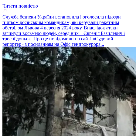
Читати повністю
Служба безпеки України встановила і оголосила підозри
п’ятьом російським командирам, які керували ракетним
обстрілом Львова 4 вересня 2024 року. Внаслідок атаки
загинули восьмеро людей, серед них – Євгенія Базилевич і
троє її доньок. Про це повідомили на сайті «Судовий
репортер» з посиланням на Офіс генпрокурора...