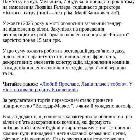
Пам’ятку на вул. Мельника, 7 збудували понад сто років тому
на замовлення Людвіка Геллера, тодішнього директора
міського театру (нині — театр ім. Марії Заньковецької).
У жовтні 2025 року в місті оголосили загальний тендер
на відновлення вілли. Закупівля на проведення
реставраційних робіт була оголошена на порталі "Prozorro"
вартістю понад 15 млн грн.
У цю суму входять роботи з реставрації дерев’яного даху,
підсилення парапету та стін, відновлення фронтонів,
декоративних елементів конструкцій, відновлення коминів,
фасаду, відновлення зовнішніх сходів, дерев’яної веранди
та ін.
Читайте також:
«Любий Ярославе, Львів плаче з тобою». У
місті поховали родину Базилевичів
За результатами торгів переможцем стало приватне
підприємство "Володар-Маркет", з яким й укладено договір.
В місті додають, що однією з характерних особливостей цієї
вілли є п’ять декоративних коминів, які формують
впізнаваний силует будівлі у карпатському стилі. Історично
комини були викладені з нетинькованої керамічної цегли,
фігурно, під розшивку. Для їх зведення використовували