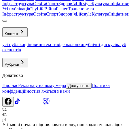
Інфраструктура
Освіта
Спорт
Здоровʼя
Lifestyle
Культура
Ініціатив
Усі публікації
CityLife
Війна
Бізнес
Транспорт та
Інфраструктура
Освіта
Спорт
Здоровʼя
Lifestyle
Культура
Ініціатив
Контент
усі публікації
новини
тексти
відео
колонки
публічні дискусії
клуб
експертів
Рубрики
Додатково
Про нас
Реклама у нашому медіа
Політика
Доступність
конфіденційності
зв'яжіться з нами
ua
en
pl
У Львові почали відновлювати віллу, пошкоджену внаслідок