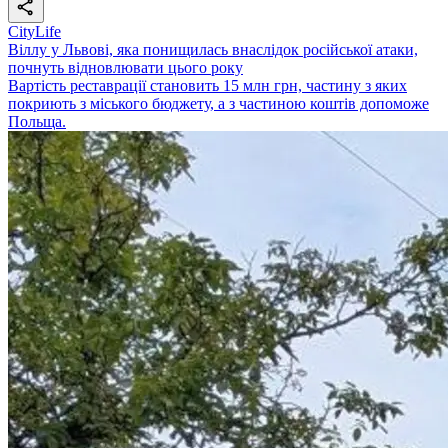
CityLife
Віллу у Львові, яка понищилась внаслідок російської атаки,
почнуть відновлювати цього року
Вартість реставрації становить 15 млн грн, частину з яких
покриють з міського бюджету, а з частиною коштів допоможе
Польща.