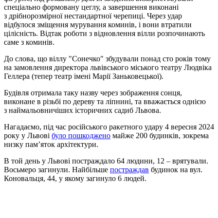
спеціально формовану цеглу, а завершення виконані
з дрібнорозмірної нестандартної черепиці. Через удар
відбулося зміщення мурування коминів, і вони втратили
цілісність. Відтак роботи з відновлення вілли розпочинають
саме з коминів.
До слова, що віллу "Сонечко" збудували понад сто років тому
на замовлення директора львівського міського театру Людвіка
Геллера (тепер театр імені Марії Заньковецької).
Будівля отримала таку назву через зображення сонця,
виконане в різьбі по дереву та ліпнині, та вважається однією
з наймальовничіших історичних садиб Львова.
Нагадаємо, під час російського ракетного удару 4 вересня 2024
року у Львові
було пошкоджено
майже 200 будинків, зокрема
низку пам’яток архітектури.
В той день у Львові постраждало 64 людини, 12 – врятували.
Восьмеро загинули. Найбільше
постраждав
будинок на вул.
Коновальця, 44, у якому загинуло 6 людей.