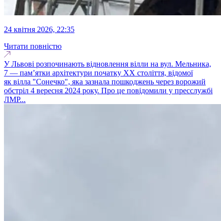
24 квітня 2026, 22:35
Читати повністю
У Львові розпочинають відновлення вілли на вул. Мельника,
7 — пам’ятки архітектури початку ХХ століття, відомої
як вілла "Сонечко", яка зазнала пошкоджень через ворожий
обстріл 4 вересня 2024 року. Про це повідомили у пресслужбі
ЛМР...