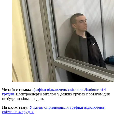
Читайте також:
Графіки відключень світла на Львівщині 4
грудня.
Електроенергії загалом у деяких групах протягом дня
не буде по кілька годин.
На цю ж тему:
У Києві оприлюднили графіки відключень
світла на 4 грудня.