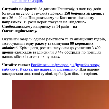
ялинкових базарів.
Ситуація на фронті: За даними Генштабу
, з початку доби
(станом на 22:00, 3 грудня) відбулося
158 бойових зіткнень
, з
них 36 та 29
на Покровському
та
Костянтинівському
напрямках.
15 разів ворог атакував
на Південно-
Слобожанському напрямку
та 14 разів
– на
Олександрівському.
Окупанти завдали
одного ракетного
та
39 авіаційних ударів
,
застосувавши
одну ракету
та скинувши
99 керованих
авіабомб
. Крім цього, росіяни залучили до ураження
3 409
дронів-камікадзе
та здійснили
3 447 обстрілів
по позиціях
наших військ і населених пунктах.
Читайте також:
Російський нафтопровід «Дружба» знову
вибухнув. Кажуть, що підірвали дистанційно.
Для підриву
використали додаткові суміші, щоби було більше горіння.