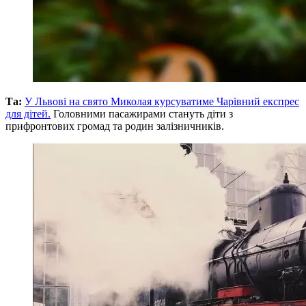
Та:
У Львові на свято Миколая курсуватиме Чарівний експрес
для дітей.
Головними пасажирами стануть діти з
прифронтових громад та родин залізничників.