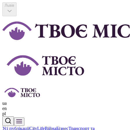
Львів
ua
en
pl
Усі публікації
CityLife
Війна
Бізнес
Транспорт та