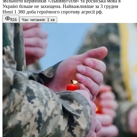
звільнити керівників «Львіввугілля» та російська мова в
Україні більше не захищена. Найважливіше за 3 грудня
Нині 1 380 доба героїчного спротиву агресії рф.
816
Час читання: 1 хв