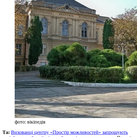
фото: вікіпедія
Та:
Вихованці центру «Простір можливостей» запрошують