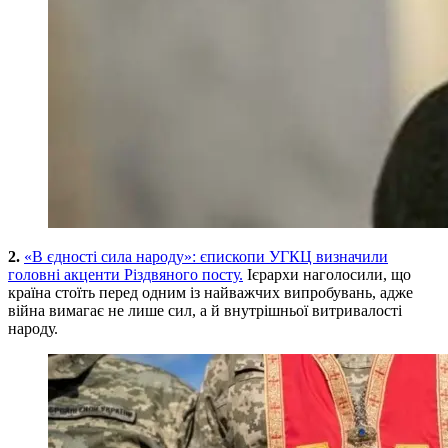
2.
«В єдності сила народу»: єпископи УГКЦ визначили
головні акценти Різдвяного посту.
Ієрархи наголосили, що
країна стоїть перед одним із найважчих випробувань, адже
війна вимагає не лише сил, а й внутрішньої витривалості
народу.