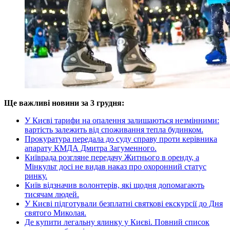
Ще важливі новини за 3 грудня:
У Києві тарифи на опалення залишаються незмінними:
вартість залежить від споживання тепла будинком.
Прокуратура передала до суду справу проти керівника
апарату КМДА Дмитра Загуменного.
Київрада розгляне передачу Житнього в оренду, а
Мінкульт досі не видав наказ про охоронний статус
ринку.
Київ відзначив волонтерів, які щодня допомагають
тисячам людей.
У Києві підготували безплатні святкові екскурсії до Дня
святого Миколая.
Де купити легальну ялинку у Києві. Повний список