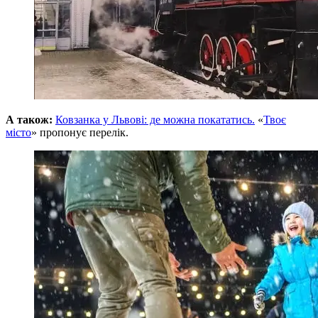
А також:
Ковзанка у Львові: де можна покататись.
«
Твоє
місто
» пропонує перелік.