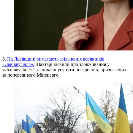
3.
На Львівщині вимагають звільнення керівників
«Львіввугілля».
Шахтарі заявили про зловживання у
«Львіввугіллі» і закликали усунути посадовців, призначених
за попереднього Міненерго.