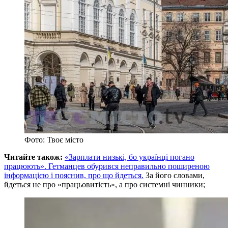
Фото: Твоє місто
Читайте також:
«Зарплати низькі, бо українці погано
працюють». Гетманцев обурився неправильно поширеною
інформацією і пояснив, про що йдеться.
За його словами,
йдеться не про «працьовитість», а про системні чинники;