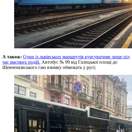
А також:
Один із львівських маршрутів курсуватиме лише під
час масових подій.
Автобус № 99 від Галицької площі до
Шевченківського гаю взимку обмежать у русі;