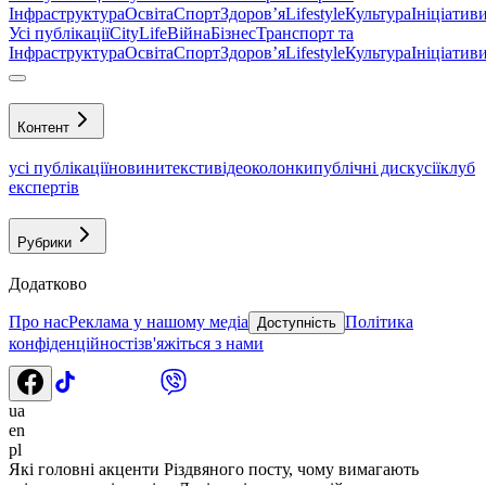
Інфраструктура
Освіта
Спорт
Здоровʼя
Lifestyle
Культура
Ініціатив
Усі публікації
CityLife
Війна
Бізнес
Транспорт та
Інфраструктура
Освіта
Спорт
Здоровʼя
Lifestyle
Культура
Ініціатив
Контент
усі публікації
новини
тексти
відео
колонки
публічні дискусії
клуб
експертів
Рубрики
Додатково
Про нас
Реклама у нашому медіа
Політика
Доступність
конфіденційності
зв'яжіться з нами
ua
en
pl
Які головні акценти Різдвяного посту, чому вимагають