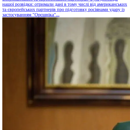
нашої розвідки: отримали дані в тому числі від американських
та європейських партнерів про підготовку росіянами удару із
застосуванням "Орєшніка"...