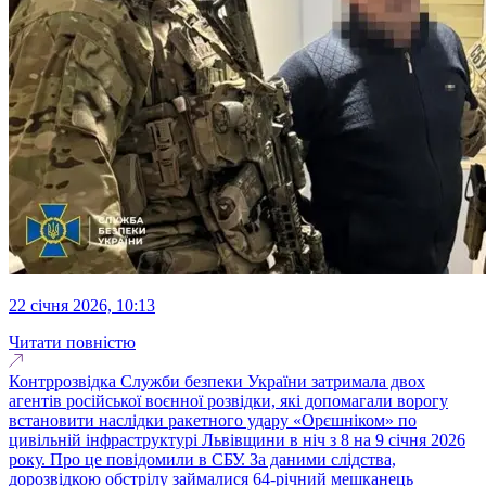
22 січня 2026, 10:13
Читати повністю
Контррозвідка Служби безпеки України затримала двох
агентів російської воєнної розвідки, які допомагали ворогу
встановити наслідки ракетного удару «Орєшніком» по
цивільній інфраструктурі Львівщини в ніч з 8 на 9 січня 2026
року. Про це повідомили в СБУ. За даними слідства,
дорозвідкою обстрілу займалися 64-річний мешканець