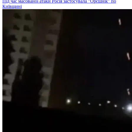
Під час масованої атаки Росія застосувала "Орєшнік" по
Київщині