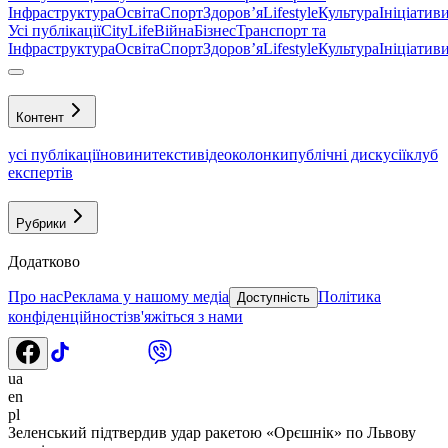
Інфраструктура
Освіта
Спорт
Здоровʼя
Lifestyle
Культура
Ініціатив
Усі публікації
CityLife
Війна
Бізнес
Транспорт та
Інфраструктура
Освіта
Спорт
Здоровʼя
Lifestyle
Культура
Ініціатив
Контент
усі публікації
новини
тексти
відео
колонки
публічні дискусії
клуб
експертів
Рубрики
Додатково
Про нас
Реклама у нашому медіа
Політика
Доступність
конфіденційності
зв'яжіться з нами
ua
en
pl
Зеленський підтвердив удар ракетою «Орєшнік» по Львову