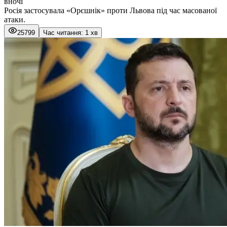
вночі
Росія застосувала «Орєшнік» проти Львова під час масованої
атаки.
25799
Час читання: 1 хв