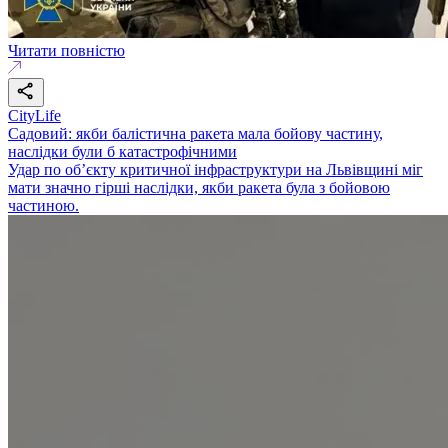
Читати повністю
CityLife
Садовий: якби балістична ракета мала бойову частину,
наслідки були б катастрофічними
Удар по об’єкту критичної інфраструктури на Львівщині міг
мати значно гірші наслідки, якби ракета була з бойовою
частиною.