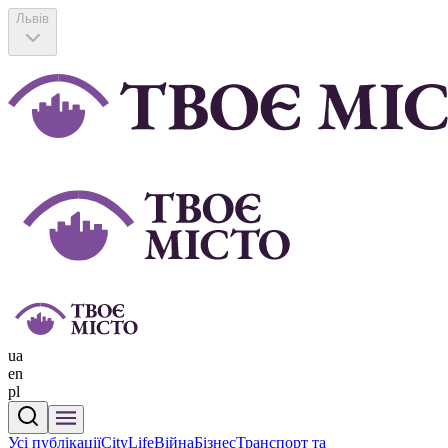
Львів
ua
en
pl
Усі публікації
CityLife
Війна
Бізнес
Транспорт та