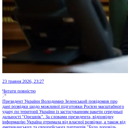
23 травня 2026, 23:27
Читати повністю
Президент України Володимир Зеленський повідомив про
дані розвідки щодо можливої підготовки Росією масштабного
удару по території України із застосуванням ракети середньої
дальності "Орєшнік". За словами президента, відповідну
інформацію Україна отримала від власної розвідки, а також від
американських та європейських партнерів."Була доповідь