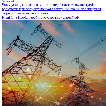
CityLife
Чому ускладнилась ситуація з енергосистемою, що треба
врахувати при запуску міської електрички та чи повернуться
морози. Ключове за 23 січня
Нині 1 431 доба героїчного спротиву агресії рф.