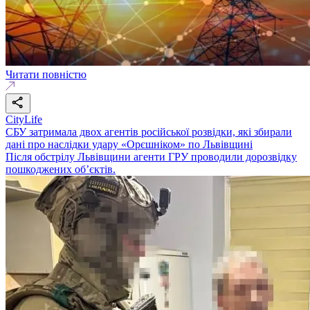
Читати повністю
CityLife
СБУ затримала двох агентів російської розвідки, які збирали
дані про наслідки удару «Орєшніком» по Львівщині
Після обстрілу Львівщини агенти ГРУ проводили дорозвідку
пошкоджених об’єктів.