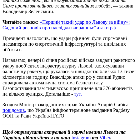
«Атака саме тоді, коли відбувається значне похолодання.
Саме проти звичайного життя звичайних людей»,
— заявив
Володимир Зеленський.
Читайте також:
«Перший такий удар по Львову за війну»:
Садовий розповів про наслідки вчорашньої атаки рф
Президент наголосив, що удари рф вночі були спрямовані
насамперед по енергетичній інфраструктурі та цивільних
об’єктах.
Нагадаємо, вечері 8 січня російські війська завдали ракетного
удару пооб’єктах інфраструктуриу Львові, застосувавши
балістичну ракету, що рухалась зі швидкістю близько 13 тисяч
кілометрів на годину. Внаслідок атаки рф у селищі Рудно
спрацювала автоматична система безпеки газу.
Газопостачання там тимчасово припинене для 376 абонентів
на кількох вулицях. Детальніше -
тут.
Згодом Міністр закордонних справ України Андрій Сибіга
повідомив,
що Україна ініціює термінове засідання Радбезу
ООН та Ради Україна-НАТО.
Щоб отримувати актуальні й гарячі новини Львова та
України, підписуйтеся на наш
Instagram
та
Viber
.