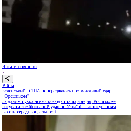
Читати повністю
Війна
Зеленський і США попереджають про можливий удар
"Орєшніком"
За даними української розвідки та партнерів, Росія може
готувати комбінований удар по Україні із застосуванням
ракети середньої дальності.