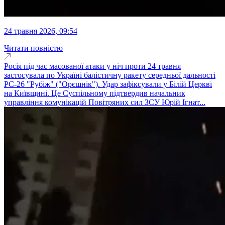
24 травня 2026, 09:54
Читати повністю
Росія під час масованої атаки у ніч проти 24 травня
застосувала по Україні балістичну ракету середньої дальності
РС-26 "Рубіж" ("Орєшнік"). Удар зафіксували у Білій Церкві
на Київщині. Це Суспільному підтвердив начальник
управління комунікацій Повітряних сил ЗСУ Юрій Ігнат...