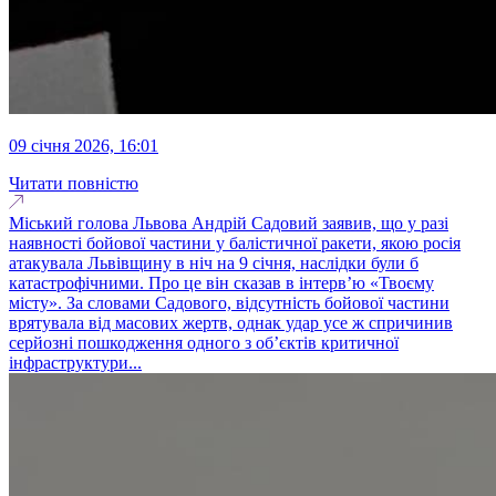
09 січня 2026, 16:01
Читати повністю
Міський голова Львова Андрій Садовий заявив, що у разі
наявності бойової частини у балістичної ракети, якою росія
атакувала Львівщину в ніч на 9 січня, наслідки були б
катастрофічними. Про це він сказав в інтерв’ю «Твоєму
місту». За словами Садового, відсутність бойової частини
врятувала від масових жертв, однак удар усе ж спричинив
серйозні пошкодження одного з об’єктів критичної
інфраструктури...