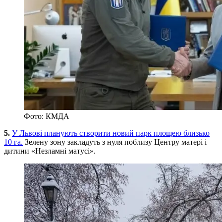
Фото: КМДА
5.
У Львові планують створити новий парк площею близько
10 га.
Зелену зону закладуть з нуля поблизу Центру матері і
дитини «Незламні матусі».