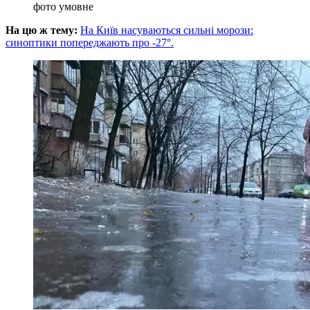
фото умовне
На цю ж тему:
На Київ насуваються сильні морози:
синоптики попереджають про -27°.