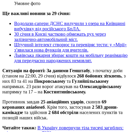
Умовне фото
Ще важливі новини за 29 січня:
Водолази-сапери ДСНС вилучили з озера на Київщині
вибухівку від російського БпЛА.
30 січня в Києві частково обмежать рух через
залізнично-автомобільний міст.
Штучний інтелект створює та перевіряє тести: у «Мрії»
з’явилася нова функція для вчителів.
Львівська лікарня збирає кошти на мобільну реанімацію
для передчасно народжених немовлят.
Ситуація на фронті: За даними Генштабу
, з початку доби
(станом на 22:00, 29 січня) відбулося
268 бойових зіткнень
, з
них 83 та 41 на
Покровському
та
Гуляйпільському
напрямках. 23 рази ворог атакував на
Олександрівському
напрямку та 17 – на
Костянтинівському.
Противник завдав
25 авіаційних ударів
, скинув
69
керованих авіабомб
. Крім того, застосував
2 583
дрони-
камікадзе
та здійснив
2 684 обстріли
населених пунктів та
позицій наших військ.
Читайте також:
В Україну повернули тіла тисячі загиблих: