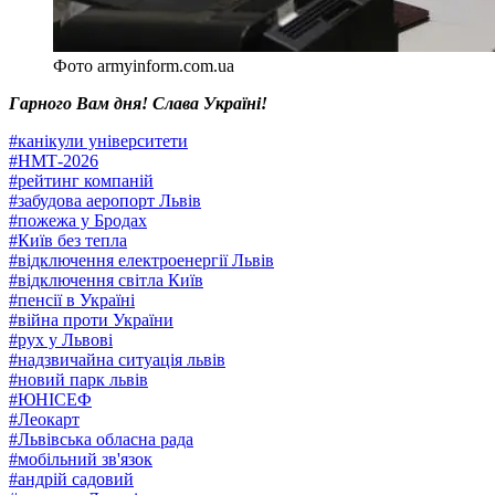
Фото armyinform.com.ua
Гарного Вам дня! Слава Україні!
#
канікули університети
#
НМТ-2026
#
рейтинг компаній
#
забудова аеропорт Львів
#
пожежа у Бродах
#
Київ без тепла
#
відключення електроенергії Львів
#
відключення світла Київ
#
пенсії в Україні
#
війна проти України
#
рух у Львові
#
надзвичайна ситуація львів
#
новий парк львів
#
ЮНІСЕФ
#
Леокарт
#
Львівська обласна рада
#
мобільний зв'язок
#
андрій садовий