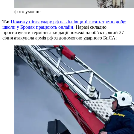
фото умовне
Та:
Пожежу після удару рф на Львівщині гасять третю добу:
школи у Бродах працюють онлайн.
Наразі складно
прогнозувати терміни ліквідації пожежі на об’єкті, який 27
січня атакувала армія рф за допомогою ударного БпЛА;