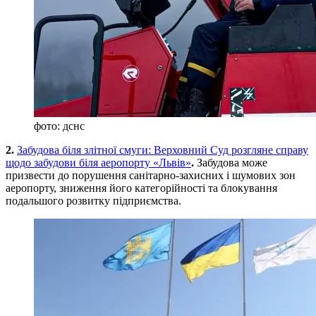
фото: дснс
2.
Забудова біля злітної смуги: Верховний Суд розгляне справу
щодо забудови біля аеропорту «Львів»
.
Забудова може
призвести до порушення санітарно-захисних і шумових зон
аеропорту, зниження його категорійності та блокування
подальшого розвитку підприємства.