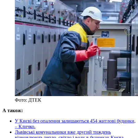
Фото: ДТЕК
А також:
У Києві без опалення залишаються 454 житлові будинки,
– Кличко.
Львівські комунальники вже другий тиждень
відновлюють тепло, світло і воду в будинках Києва.