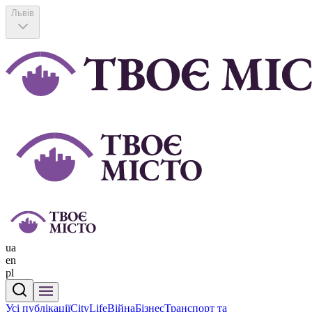
Львів
ua
en
pl
Усі публікації
CityLife
Війна
Бізнес
Транспорт та