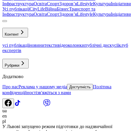
Інфраструктура
Освіта
Спорт
Здоровʼя
Lifestyle
Культура
Ініціатив
Усі публікації
CityLife
Війна
Бізнес
Транспорт та
Інфраструктура
Освіта
Спорт
Здоровʼя
Lifestyle
Культура
Ініціатив
Контент
усі публікації
новини
тексти
відео
колонки
публічні дискусії
клуб
експертів
Рубрики
Додатково
Про нас
Реклама у нашому медіа
Політика
Доступність
конфіденційності
зв'яжіться з нами
ua
en
pl
У Львові запущено режим підготовки до надзвичайної