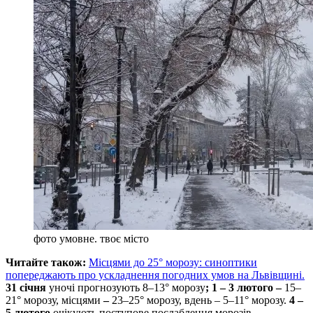
фото умовне. твоє місто
Читайте також:
Місцями до 25° морозу: синоптики
попереджають про ускладнення погодних умов на Львівщині.
31 січня
уночі прогнозують 8–13° морозу
; 1 – 3 лютого –
15–
21° морозу, місцями
–
23–25° морозу, вдень – 5–11° морозу.
4 –
5 лютого
очікують поступове послаблення морозів.