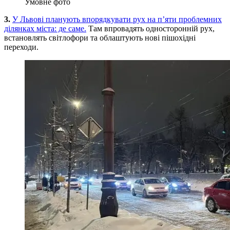
Умовне фото
3.
У Львові планують впорядкувати рух на п’яти проблемних
ділянках міста: де саме.
Там впровадять односторонній рух,
встановлять світлофори та облаштують нові пішохідні
переходи.