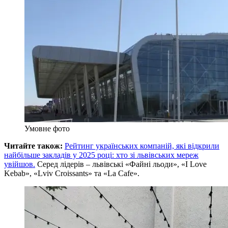
Умовне фото
Читайте також:
Рейтинг українських компаній, які відкрили
найбільше закладів у 2025 році: хто зі львівських мереж
увійшов.
Серед лідерів – львівські «Файні льоди», «I Love
Kebab», «Lviv Croissants» та «La Cafe».