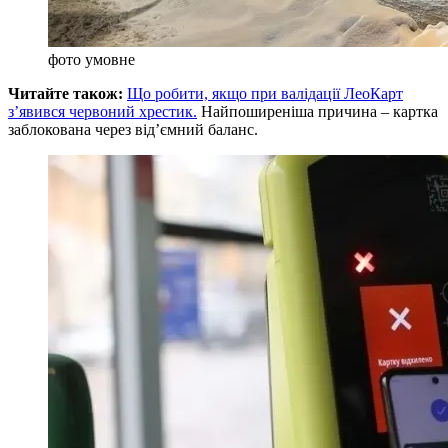
фото умовне
Читайте також:
Що робити, якщо при валідації ЛеоКарт
з’явився червоний хрестик.
Найпоширеніша причина – картка
заблокована через від’ємний баланс.