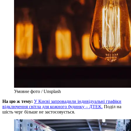
Умовне фото / Unsplash
На цю ж тему:
У Києві запровадили індивідуальні графіки
відключення світла для кожного будинку – ДТЕК.
Поділ на
шість черг більше не застосовується.