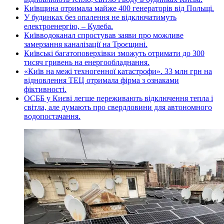
Київщина отримала майже 400 генераторів від Польщі.
У будинках без опалення не відключатимуть
електроенергію, – Кулеба.
Київводоканал спростував заяви про можливе
замерзання каналізації на Троєщині.
Київські багатоповерхівки зможуть отримати до 300
тисяч гривень на енергообладнання.
«Київ на межі техногенної катастрофи». 33 млн грн на
відновлення ТЕЦ отримала фірма з ознаками
фіктивності.
ОСББ у Києві легше переживають відключення тепла і
світла, але думають про свердловини для автономного
водопостачання.