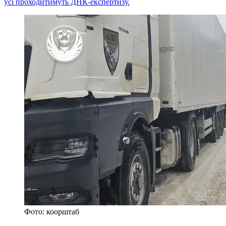
усі проходитимуть ДНК-експертизу.
Фото: коорштаб