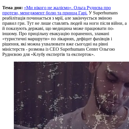
Тема дня:
«Ми нікого не жаліємо». Ольга Руднєва про
протези, менеджмент болю та принца Гарі.
У Superhumans
реабілітація починається з мрії, але закінчується зміною
правил гри. Тут не лише ставлять людей на ноги після війни, а
й показують державі, що медицина може працювати по-
іншому. Про прицільну евакуацію поранених, зламані
«туристичні маршрути» по лікарнях, дефіцит фахівців і
рішення, які можна ухвалювати вже сьогодні на рівні
міністерств - розмова із СЕО Superhumans Center Ольгою
Руднєвою для «Клубу експертів та експерток».