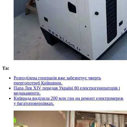
Та:
Розподілена генерація вже забезпечує чверть
енергопотреб Київщини.
Папа Лев XIV передав Україні 80 електрогенераторів і
медикаменти.
Київрада виділила 200 млн грн на ремонт електромереж
у багатоповерхівках.