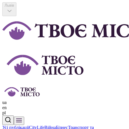
Львів
ua
en
pl
Усі публікації
CityLife
Війна
Бізнес
Транспорт та