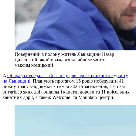
Повернений з полону житель Львівщини Назар
Далецький, який вважався загиблим/ Фото:
максим козицький
2.
Облрада передала 176 га лісу для гірськолижного курорту
на Львівщині.
Планують протягом 15 років побудувати 41
лижну трасу завдовжки 75 км зі 342 га засніження, 17,5 км
витягів, з яких дві гондольні канатні дороги та 11 крісельних
канатних доріг, а також Welcome- та Mountain-центри.