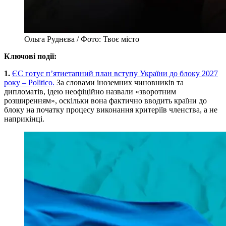
Ольга Руднєва / Фото: Твоє місто
Ключові події:
1.
ЄС готує п’ятиетапний план вступу України до блоку 2027
року – Politico.
За словами іноземних чиновників та
дипломатів, ідею неофіційно назвали «зворотним
розширенням», оскільки вона фактично вводить країни до
блоку на початку процесу виконання критеріїв членства, а не
наприкінці.