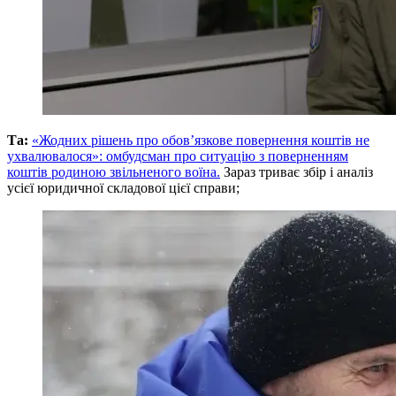
Та:
«Жодних рішень про обов’язкове повернення коштів не
ухвалювалося»: омбудсман про ситуацію з поверненням
коштів родиною звільненого воїна.
Зараз триває збір і аналіз
усієї юридичної складової цієї справи;