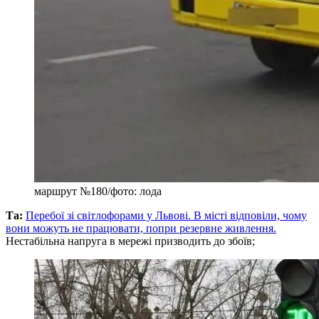
маршрут №180/фото: лода
Та:
Перебої зі світлофорами у Львові. В місті відповіли, чому
вони можуть не працювати, попри резервне живлення.
Нестабільна напруга в мережі призводить до збоїв;