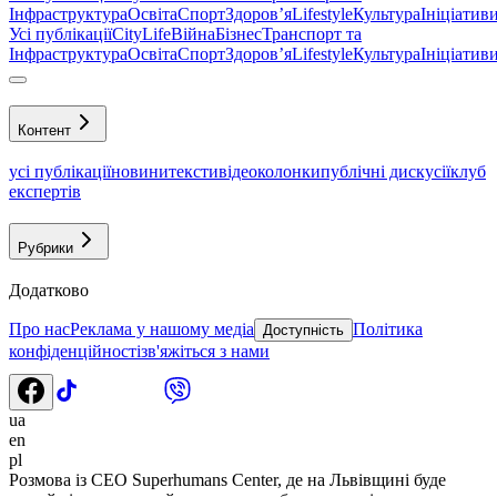
Інфраструктура
Освіта
Спорт
Здоровʼя
Lifestyle
Культура
Ініціатив
Усі публікації
CityLife
Війна
Бізнес
Транспорт та
Інфраструктура
Освіта
Спорт
Здоровʼя
Lifestyle
Культура
Ініціатив
Контент
усі публікації
новини
тексти
відео
колонки
публічні дискусії
клуб
експертів
Рубрики
Додатково
Про нас
Реклама у нашому медіа
Політика
Доступність
конфіденційності
зв'яжіться з нами
ua
en
pl
Розмова із СЕО Superhumans Center, де на Львівщині буде