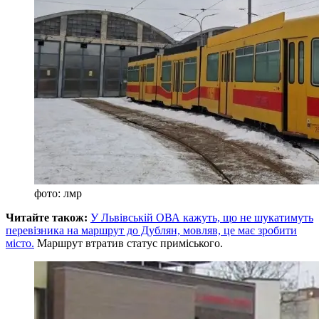
фото: лмр
Читайте також:
У Львівській ОВА кажуть, що не шукатимуть
перевізника на маршрут до Дублян, мовляв, це має зробити
місто.
Маршрут втратив статус приміського.