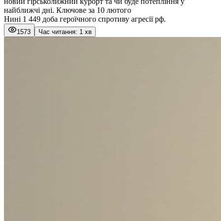
новий гірськолижний курорт та чи буде потепління у
найближчі дні. Ключове за 10 лютого
Нині 1 449 доба героїчного спротиву агресії рф.
1573
Час читання: 1 хв