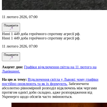
11 лютого 2026, 07:00
Поширити
Нині 1 449 доба героїчного спротиву агресії рф.
Нині 1 449 доба героїчного спротиву агресії рф.
11 лютого 2026, 07:00
Поширити
Акцент дня:
Графіки відключення світла на 11 лютого на
Львівщині.
На цю ж тему:
Відключення світла у Львові: чому графіки
постійно оновлюють та як їх формують.
Забезпечити
абсолютно рівномірний розподіл відключень між чергами
протягом однієї доби складно, адже розпорядження від
Укренерго щодо обсягів часто змінюються.