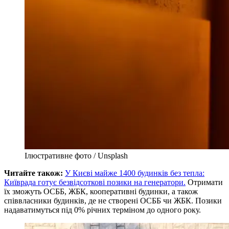
Ілюстративне фото / Unsplash
Читайте також:
У Києві майже 1400 будинків без тепла:
Київрада готує безвідсоткові позики на генератори.
Отримати
їх зможуть ОСББ, ЖБК, кооперативні будинки, а також
співвласники будинків, де не створені ОСББ чи ЖБК. Позики
надаватимуться під 0% річних терміном до одного року.