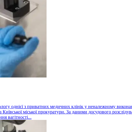
кологу однієї з приватних медичних клінік у неналежному виконан
Київської міської прокуратури. За даними досудового розслідуванн
ня вагітності...