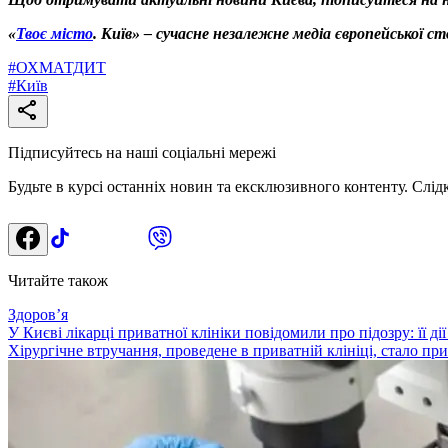
«
Твоє місто
. Київ» – сучасне незалежне медіа європейської с
#
ОХМАТДИТ
#
Київ
Підписуйтесь на наші соціальні мережі
Будьте в курсі останніх новин та ексклюзивного контенту. Слід
Читайте також
Здоровʼя
У Києві лікарці приватної клініки повідомили про підозру: її д
Хірургічне втручання, проведене в приватній клініці, стало п