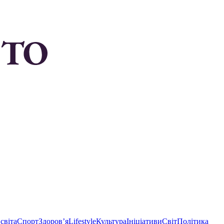
світа
Спорт
Здоровʼя
Lifestyle
Культура
Ініціативи
Світ
Політика