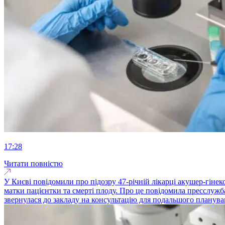
17:28
Читати повністю
У Києві повідомили про підозру 47-річній лікарці акушер-гіне
матки пацієнтки та смерті плоду. Про це повідомила пресслужба 
звернулася до закладу на консультацію для подальшого плануван