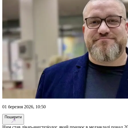
01 березня 2026, 10:50
Поширити
Ним став лікар-анестезіолог, який працює в медзакладі понад 20