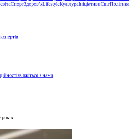
світа
Спорт
Здоровʼя
Lifestyle
Культура
Ініціативи
Світ
Політика
експертів
ційності
зв'яжіться з нами
 років