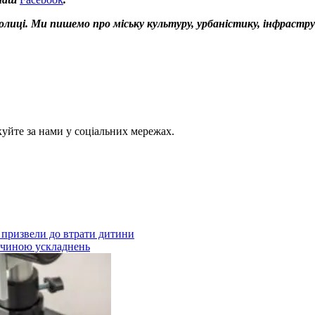
толиці. Ми пишемо про міську культуру, урбаністику, інфрастр
куйте за нами у соціальних мережах.
ії призвели до втрати дитини
ричиною ускладнень