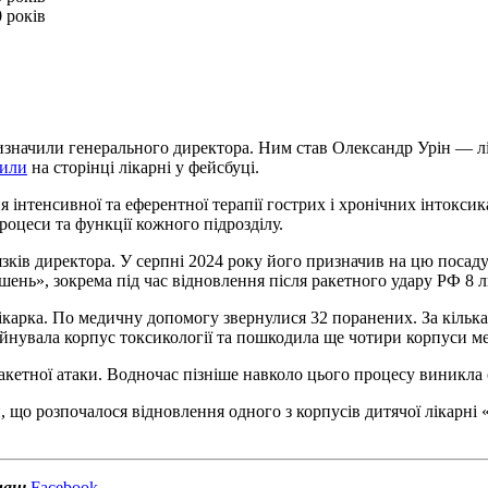
 років
изначили генерального директора. Ним став Олександр Урін — лік
мили
на сторінці лікарні у фейсбуці.
я інтенсивної та еферентної терапії гострих і хронічних інтоксик
роцеси та функції кожного підрозділу.
зків директора. У серпні 2024 року його призначив на цю посаду
ень», зокрема під час відновлення після ракетного удару РФ 8 л
ікарка. По медичну допомогу звернулися 32 поранених. За кілька
уйнувала корпус токсикології та пошкодила ще чотири корпуси ме
ракетної атаки. Водночас пізніше навколо цього процесу виникл
и, що розпочалося відновлення одного з корпусів дитячої лікарн
 наш
Facebook
.