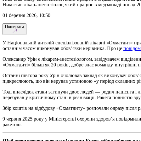
Ним став лікар-анестезіолог, який працює в медзакладі понад 20
01 березня 2026, 10:50
Поширити
У Національній дитячій спеціалізованій лікарні «Охматдит» пр
останнім часом виконував обов’язки керівника. Про це
повідо
Олександр Урін є лікарем-анестезіологом, завідувачем відділенн
«Охматдиті» більш як 20 років, добре знає команду, внутрішні п
Останні півтора року Урін очолював заклад як виконувач обов’я
підкреслюють, що він керував установою «у період складних ріш
Тоді внаслідок атаки загинули двоє людей — родич пацієнта і л
перебував у критичному стані в реанімації. Ракета повністю зр
Збір коштів на відбудову «Охматдиту» розпочали одразу після 
9 червня 2025 року у Міністерстві охорони здоров’я повідомил
ракетою.
Щоб отримувати актуальні новини Києва, підписуйтеся на