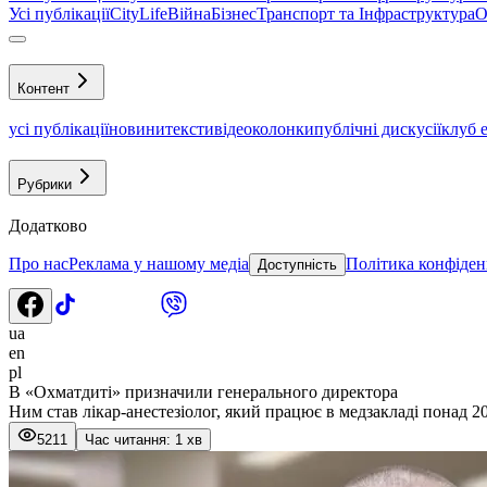
Усі публікації
CityLife
Війна
Бізнес
Транспорт та Інфраструктура
О
Контент
усі публікації
новини
тексти
відео
колонки
публічні дискусії
клуб 
Рубрики
Додатково
Про нас
Реклама у нашому медіа
Політика конфіден
Доступність
ua
en
pl
В «Охматдиті» призначили генерального директора
Ним став лікар-анестезіолог, який працює в медзакладі понад 20
5211
Час читання: 1 хв