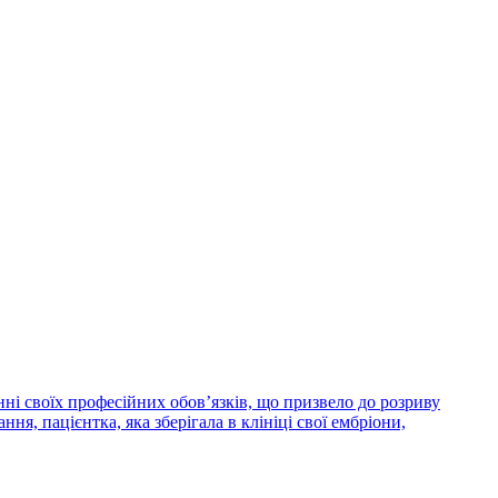
ні своїх професійних обов’язків, що призвело до розриву
я, пацієнтка, яка зберігала в клініці свої ембріони,