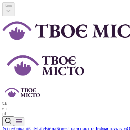
Київ
ua
en
pl
Усі публікації
CityLife
Війна
Бізнес
Транспорт та Інфраструктура
О