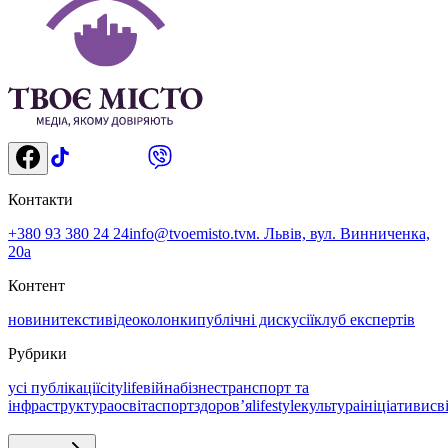
Контакти
+380 93 380 24 24
info@tvoemisto.tv
м. Львів, вул. Винниченка,
20а
Контент
новини
тексти
відео
колонки
публічні дискусії
клуб експертів
Рубрики
усі публікації
citylife
війна
бізнес
транспорт та
інфраструктура
освіта
спорт
здоровʼя
lifestyle
культура
ініціативи
св