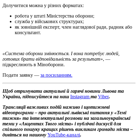
Долучитися можна у різних форматах:
робота у штаті Міністерства оборони;
служба у військових структурах;
як зовнішній експерт, член наглядової ради, радник або
консультант.
«Система оборони змінюється. І вона потребує людей,
готових брати відповідальність за результат
», —
підкреслюють в Міноборони.
Подати заявку —
за посиланням.
Щоб отримувати актуальні й гарячі новини Львова та
України, підписуйтеся на наш
Instagram
та
Viber
.
Трансляції важливих подій наживо і щотижневі
відеопрограми – про актуальні львівські питання у «Темі
тижня» та інтелектуальні розмови на загальноукраїнські
теми у «Акцентах Твого міста» і публічні дискусії для
спільного пошуку кращих рішень викликам громади міста –
дивіться на нашому
YouTube-каналі
.