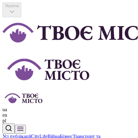
Україна
ua
en
pl
Усі публікації
CityLife
Війна
Бізнес
Транспорт та