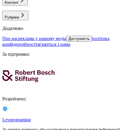
Контент
Рубрики
Додатково
про нас
реклама у нашому медіа
політика
Доступність
конфіденційності
зв'яжіться з нами
За підтримки
:
Розроблено
:
Levprograming
За умови повного або часткового використання iнформацiї