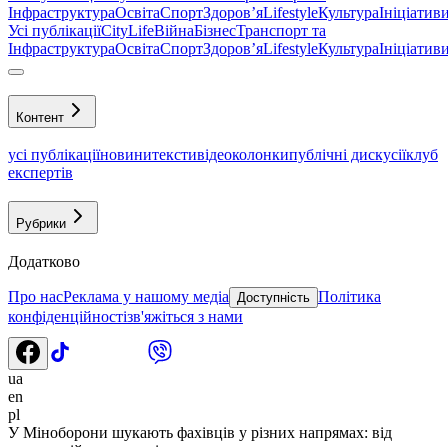
Інфраструктура
Освіта
Спорт
Здоровʼя
Lifestyle
Культура
Ініціатив
Усі публікації
CityLife
Війна
Бізнес
Транспорт та
Інфраструктура
Освіта
Спорт
Здоровʼя
Lifestyle
Культура
Ініціатив
Контент
усі публікації
новини
тексти
відео
колонки
публічні дискусії
клуб
експертів
Рубрики
Додатково
Про нас
Реклама у нашому медіа
Політика
Доступність
конфіденційності
зв'яжіться з нами
ua
en
pl
У Міноборони шукають фахівців у різних напрямах: від