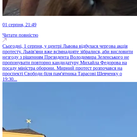
01 серпня, 21:49
Читати повністю
Сьогодні, 1 серпня, у центрі Львова відбулася чергова акція
протесту. Львів'яни вже всімнадцяте зібралися, аби висловити
незгоду з рішенням Президента Володимира Зеленського не
пропонувати повторно кандидатуру Михайла Федорова на
посаду міністра оборони. Мирний протест розпочався на
проспекті Свободи біля пам'ятника Тарасові Шевченку о
19:30...