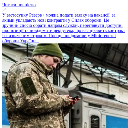
Читати повністю
У застосунку Резерв+ можна подати заявку на вакансії, за
якими укладають нові контракти у Силах оборони. Це
зручний спосіб обрати напрям служби, переглянути доступні
пропозиції та повідомити рекрутера, що вас цікавить контракт
із визначеним строком. Про це повідомили у Міністерстві
оборони України...