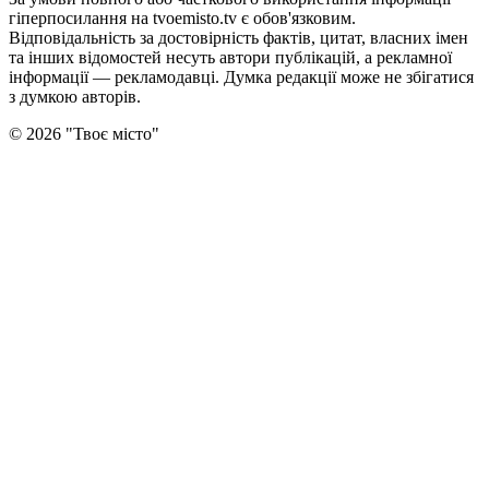
гіперпосилання на tvoemisto.tv є обов'язковим.
Відповідальність за достовірність фактів, цитат, власних імен
та інших відомостей несуть автори публікацій, а рекламної
інформації — рекламодавці. Думка редакцiї може не збiгатися
з думкою авторiв.
©
2026
"
Твоє місто
"