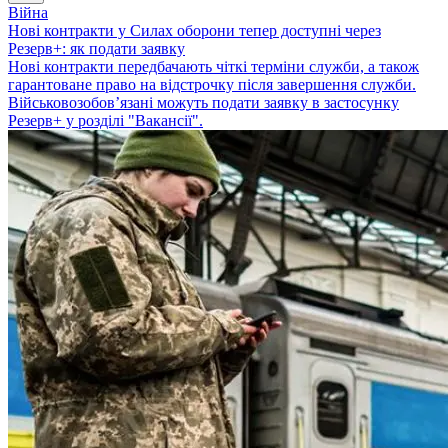
Війна
Нові контракти у Силах оборони тепер доступні через
Резерв+: як подати заявку
Нові контракти передбачають чіткі терміни служби, а також
гарантоване право на відстрочку після завершення служби.
Військовозобов’язані можуть подати заявку в застосунку
Резерв+ у розділі "Вакансії".