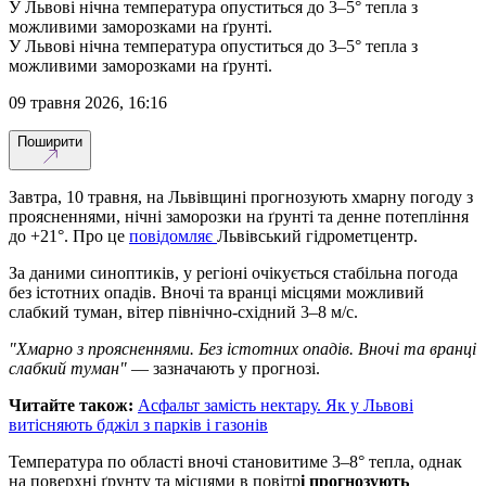
У Львові нічна температура опуститься до 3–5° тепла з
можливими заморозками на ґрунті.
У Львові нічна температура опуститься до 3–5° тепла з
можливими заморозками на ґрунті.
09 травня 2026, 16:16
Поширити
Завтра, 10 травня, на Львівщині прогнозують хмарну погоду з
проясненнями, нічні заморозки на ґрунті та денне потепління
до +21°. Про це
повідомляє
Львівський гідрометцентр.
За даними синоптиків, у регіоні очікується стабільна погода
без істотних опадів. Вночі та вранці місцями можливий
слабкий туман, вітер північно-східний 3–8 м/с.
"Хмарно з проясненнями. Без істотних опадів. Вночі та вранці
слабкий туман"
— зазначають у прогнозі.
Читайте також:
Асфальт замість нектару. Як у Львові
витісняють бджіл з парків і газонів
Температура по області вночі становитиме 3–8° тепла, однак
на поверхні ґрунту та місцями в повітр
і прогнозують