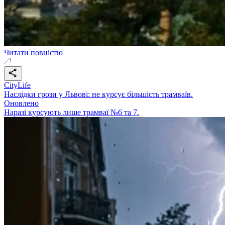
Читати повністю
CityLife
Наслідки грози у Львові: не курсує більшість трамваїв.
Оновлено
Наразі курсують лише трамваї №6 та 7.