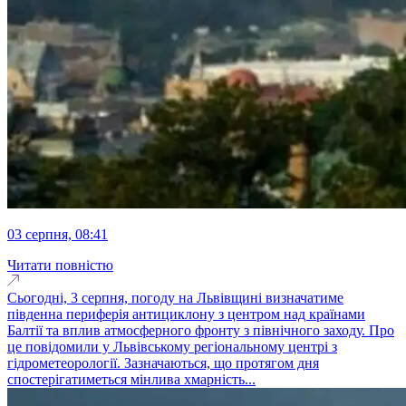
03 серпня, 08:41
Читати повністю
Сьогодні, 3 серпня, погоду на Львівщині визначатиме
південна периферія антициклону з центром над країнами
Балтії та вплив атмосферного фронту з північного заходу. Про
це повідомили у Львівському регіональному центрі з
гідрометеорології. Зазначаються, що протягом дня
спостерігатиметься мінлива хмарність...