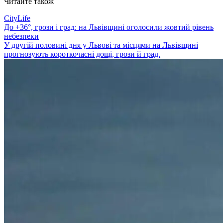
Читайте також
CityLife
До +36°, грози і град: на Львівщині оголосили жовтий рівень
небезпеки
У другій половині дня у Львові та місцями на Львівщині
прогнозують короткочасні дощі, грози й град.