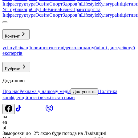
Інфраструктура
Освіта
Спорт
Здоровʼя
Lifestyle
Культура
Ініціатив
Усі публікації
CityLife
Війна
Бізнес
Транспорт та
Інфраструктура
Освіта
Спорт
Здоровʼя
Lifestyle
Культура
Ініціатив
Контент
усі публікації
новини
тексти
відео
колонки
публічні дискусії
клуб
експертів
Рубрики
Додатково
Про нас
Реклама у нашому медіа
Політика
Доступність
конфіденційності
зв'яжіться з нами
ua
en
pl
Заморозки до -2°: якою буде погода на Львівщині