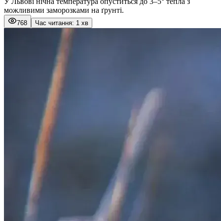
У Львові нічна температура опуститься до 3–5° тепла з
можливими заморозками на ґрунті.
768
Час читання: 1 хв