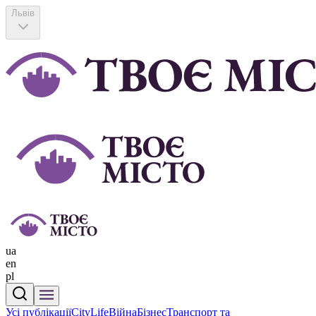
Львів
ua
en
pl
Усі публікації
CityLife
Війна
Бізнес
Транспорт та