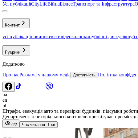
Усі публікації
CityLife
Війна
Бізнес
Транспорт та Інфраструктура
О
Контент
усі публікації
новини
тексти
відео
колонки
публічні дискусії
клуб 
Рубрики
Додатково
Про нас
Реклама у нашому медіа
Політика конфіден
Доступність
ua
en
pl
Штрафи, евакуація авто та перевірки будинків: підсумки роботи
Департамент територіального контролю прозвітував про місяць
222
Час читання: 1 хв