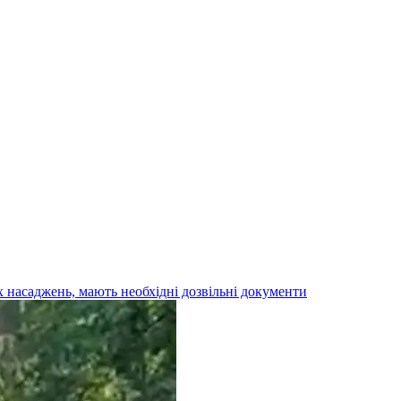
х насаджень, мають необхідні дозвільні документи