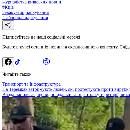
журналістка київських новин
#
Київ
#
евакуатор,паркування
#
заборона. паркування
Підписуйтесь на наші соціальні мережі
Будьте в курсі останніх новин та ексклюзивного контенту. Слід
Читайте також
Транспорт та Інфраструктура
На Теремках затримують людей, які протестують проти вирубки
Влада наполягає, що відповідальні за підготовку території, ви