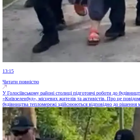
13:15
Читати повністю
У Голосіївському районі столиці підготовчі роботи до будівницт
«Київзеленбуд», місцевих жителів та активістів. Про це повідом
будівництва тепломережі здійснюються відповідно до рішення міс