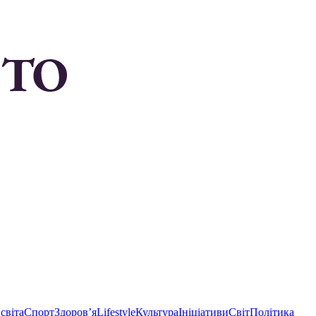
світа
Спорт
Здоровʼя
Lifestyle
Культура
Ініціативи
Світ
Політика