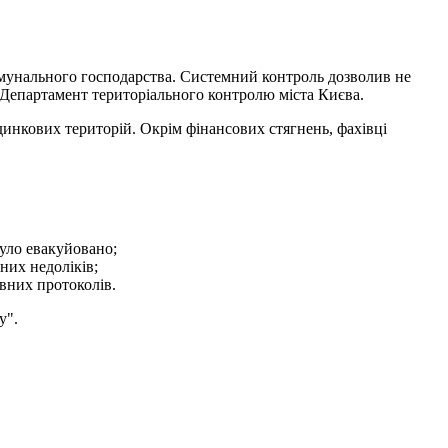
комунального господарства. Системний контроль дозволив не
Департамент територіального контролю міста Києва.
инкових територій. Окрім фінансових стягнень, фахівці
було евакуйовано;
них недоліків;
вних протоколів.
у".