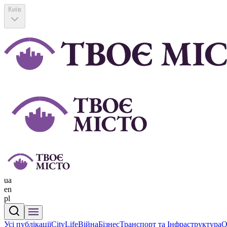
Київ
ua
en
pl
Усі публікації
CityLife
Війна
Бізнес
Транспорт та Інфраструктура
О