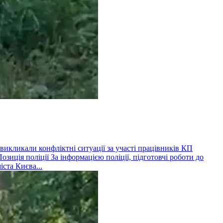
 викликали конфліктні ситуації за участі працівників КП
озиція поліції За інформацією поліції, підготовчі роботи до
іста Києва...