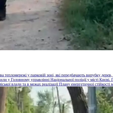
ва тепломережі у парковій зоні, які передбачають вирубку дерев,
или у Головному управлінні Національної поліції у місті Києві. П
ької влади та в межах реалізації Плану енергетичної стійкості м