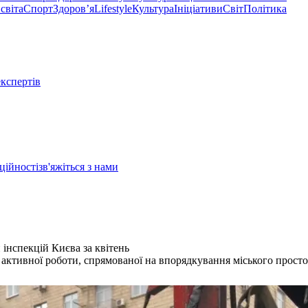
світа
Спорт
Здоровʼя
Lifestyle
Культура
Ініціативи
Світ
Політика
експертів
ційності
зв'яжіться з нами
 інспекцій Києва за квітень
 активної роботи, спрямованої на впорядкування міського просто