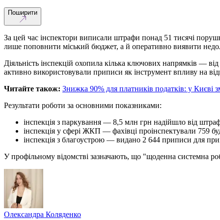
Поширити
За цей час інспектори виписали штрафи понад 51 тисячі поруш
лише поповнити міський бюджет, а й оперативно виявити недо
Діяльність інспекцій охопила кілька ключових напрямків — від
активно використовували приписи як інструмент впливу на відп
Читайте також:
Знижка 90% для платників податків: у Києві 
Результати роботи за основними показниками:
інспекція з паркування — 8,5 млн грн надійшло від штрафі
інспекція у сфері ЖКП — фахівці проінспектували 759 буд
інспекція з благоустрою — видано 2 644 приписи для при
У профільному відомстві зазначають, що "щоденна системна роб
Олександра Коляденко