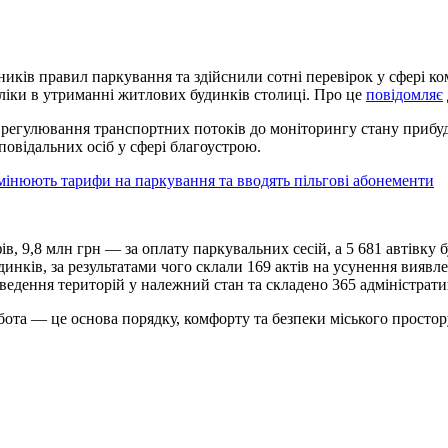
ників правил паркування та здійснили сотні перевірок у сфері 
ліки в утриманні житлових будинків столиці. Про це
повідомляє
 регулювання транспортних потоків до моніторингу стану прибуд
овідальних осіб у сфері благоустрою.
змінюють тарифи на паркування та вводять пільгові абонементи
в, 9,8 млн грн — за оплату паркувальних сесій, а 5 681 автівку 
инків, за результатами чого склали 169 актів на усунення виявле
ведення територій у належний стан та складено 365 адміністрати
ота — це основа порядку, комфорту та безпеки міського простор