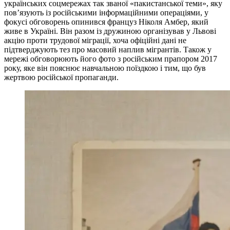
українських соцмережах так званої «пакистанської теми», яку
пов’язують із російськими інформаційними операціями, у
фокусі обговорень опинився француз Ніколя Амбер, який
живе в Україні. Він разом із дружиною організував у Львові
акцію проти трудової міграції, хоча офіційні дані не
підтверджують тез про масовий наплив мігрантів. Також у
мережі обговорюють його фото з російським прапором 2017
року, яке він пояснює навчальною поїздкою і тим, що був
жертвою російської пропаганди.