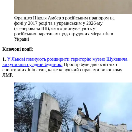
Француз Ніколя Амбер з російським прапором на
фоні у 2017 році та з українським у 2026-му
(згенерована ШІ), якого звинувачують у
російських наративах щодо трудових мігрантів в
Україні
Ключові події:
1.
У Львові планують розширити територію музею Шухевича,
викупивши сусідній будинок.
Простір буде для освітніх і
спортивних ініціатив, каже керуючий справами виконкому
ЛМР.