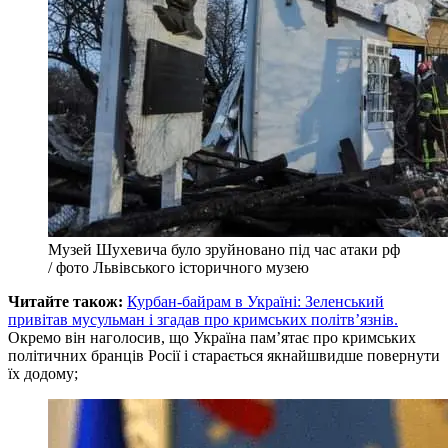
Музей Шухевича було зруйновано під час атаки рф
/ фото Львівського історичного музею
Читайте також:
Курбан-байрам в Україні: Зеленський
привітав мусульман і згадав про кримських політв’язнів.
Окремо він наголосив, що Україна пам’ятає про кримських
політичних бранців Росії і старається якнайшвидше повернути
їх додому;