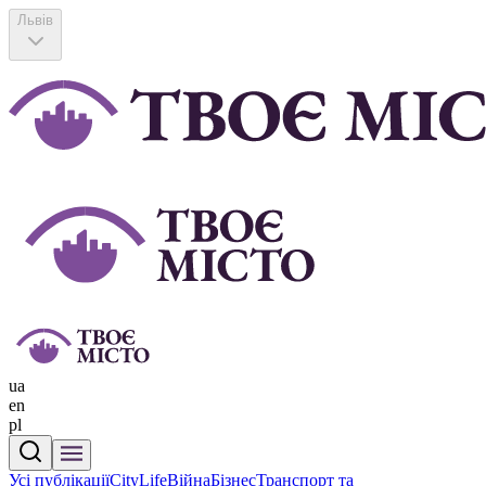
Львів
ua
en
pl
Усі публікації
CityLife
Війна
Бізнес
Транспорт та