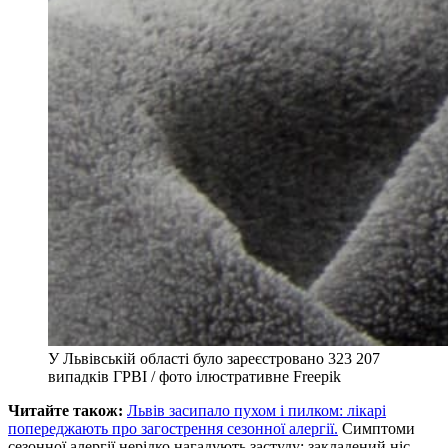
У Львівській області було зареєстровано 323 207
випадків ГРВІ / фото ілюстративне Freepik
Читайте також:
Львів засипало пухом і пилком: лікарі
попереджають про загострення сезонної алергії.
Симптоми
сезонної алергії нерідко нагадують застуду: закладений ніс,