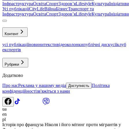
Інфраструктура
Освіта
Спорт
Здоровʼя
Lifestyle
Культура
Ініціатив
Усі публікації
CityLife
Війна
Бізнес
Транспорт та
Інфраструктура
Освіта
Спорт
Здоровʼя
Lifestyle
Культура
Ініціатив
Контент
усі публікації
новини
тексти
відео
колонки
публічні дискусії
клуб
експертів
Рубрики
Додатково
Про нас
Реклама у нашому медіа
Політика
Доступність
конфіденційності
зв'яжіться з нами
ua
en
pl
Історія про француза Ніколя і його мітинг проти мігрантів у