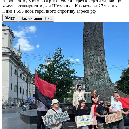
Львові, чому місто розкритикували через кредити та навіщо
хочуть розширити музей Шухевича. Ключове за 27 травня
Нині 1 555 доба героїчного спротиву агресії рф.
801
Час читання: 1 хв