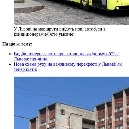
У Львові на маршрути виїдуть нові автобуси з
кондиціонерами/Фото умовне
На цю ж тему:
Водіїв попереджають про затори на західному об’їзді
Львова: причина.
Нова схема руху на важливому перехресті у Львові: як
тепер їхати;