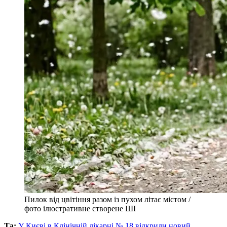
Пилок від цвітіння разом із пухом літає містом /
фото ілюстративне створене ШІ
Та:
У Києві в Клінічній лікарні № 18 відкрили новий