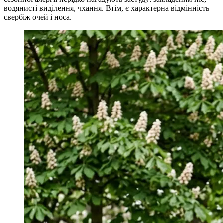
водянисті виділення, чхання. Втім, є характерна відмінність –
свербіж очей і носа.