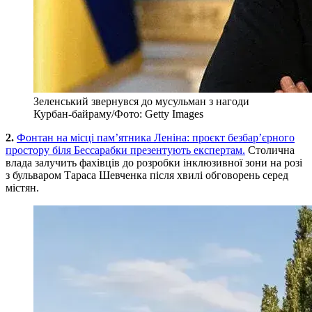
Зеленський звернувся до мусульман з нагоди
Курбан-байраму/Фото: Getty Images
2.
Фонтан на місці пам’ятника Леніна: проєкт безбар’єрного
простору біля Бессарабки презентують експертам.
Столична
влада залучить фахівців до розробки інклюзивної зони на розі
з бульваром Тараса Шевченка після хвилі обговорень серед
містян.