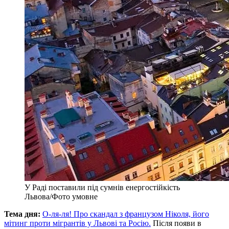
У Раді поставили під сумнів енергостійкість
Львова/Фото умовне
Тема дня:
О-ля-ля! Про скандал з французом Ніколя, його
мітинг проти мігрантів у Львові та Росію.
Після появи в