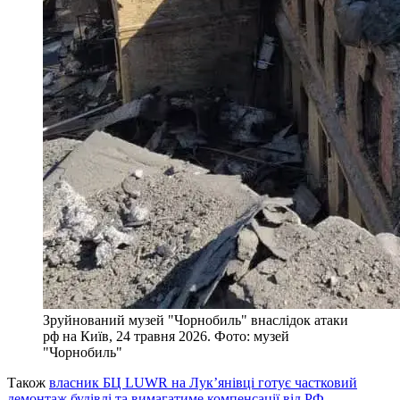
Зруйнований музей "Чорнобиль" внаслідок атаки
рф на Київ, 24 травня 2026. Фото: музей
"Чорнобиль"
Також
власник БЦ LUWR на Лук’янівці готує частковий
демонтаж будівлі та вимагатиме компенсації від РФ.