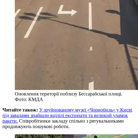
Оновлення території поблизу Бессарабської площі.
Фото: КМДА
Читайте також:
У зруйнованому музеї «Чорнобиль» у Києві
під завалами знайшли вцілілі експонати та великий уламок
ракети.
Співробітники закладу спільно з рятувальниками
продовжують пошукові роботи.