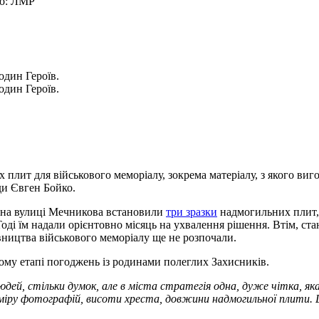
то: ЛМР
один Героїв.
один Героїв.
плит для військового меморіалу, зокрема матеріалу, з якого ви
ди Євген Бойко.
 на вулиці Мечникова встановили
три зразки
надмогильних плит,
оді їм надали орієнтовно місяць на ухвалення рішення. Втім, ста
івництва військового меморіалу ще не розпочали.
ному етапі погоджень із родинами полеглих Захисників.
людей, стільки думок, але в міста стратегія одна, дуже чітка, я
міру фотографій, висоти хреста, довжини надмогильної плити. Ц