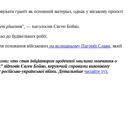
увати граніт як основний матеріал, однак у міському проєкті
ві рішення",
— наголосив Євген Бойко.
о до будівельних робіт.
ля поховання військових
на колишньому Пагорбі Слави
, який
вими; хто став ініціатором щоденної хвилини мовчання о
” відповів Євген Бойко, керуючий справами виконкому
у російсько-української війни. Детальніше
читайте тут.