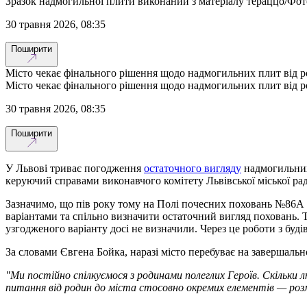
Зразок надмогильної плити виконаний з матеріалу тераццо/Фо
30 травня 2026, 08:35
Поширити
Місто чекає фінального рішення щодо надмогильних плит від р
Місто чекає фінального рішення щодо надмогильних плит від р
30 травня 2026, 08:35
Поширити
У Львові триває погодження
остаточного вигляду
надмогильних 
керуючий справами виконавчого комітету Львівської міської ра
Зазначимо, що пів року тому на Полі почесних поховань №86А
варіантами та спільно визначити остаточний вигляд поховань. Т
узгодженого варіанту досі не визначили. Через це роботи з буд
За словами Євгена Бойка, наразі місто перебуває на завершаль
"Ми постійно спілкуємося з родинами полеглих Героїв. Скільки 
питання від родин до міста стосовно окремих елементів — роз