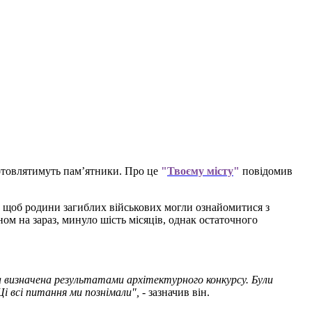
готовлятимуть пам’ятники. Про це
"
Твоєму місту
"
повідомив
 щоб родини загиблих військових могли ознайомитися з
ном на зараз, минуло шість місяців, однак остаточного
ка визначена результатами архітектурного конкурсу. Були
і всі питання ми познімали",
- зазначив він.