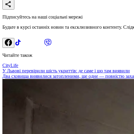
Підписуйтесь на наші соціальні мережі
Будьте в курсі останніх новин та ексклюзивного контенту. Слід
Читайте також
CityLife
У Львові перевірили шість укриттів: де саме і що там виявили
Два сховища виявилися затопленими, ще одне — повністю заха