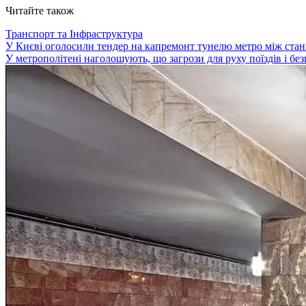
Читайте також
Транспорт та Інфраструктура
У Києві оголосили тендер на капремонт тунелю метро між стан
У метрополітені наголошують, що загрози для руху поїздів і бе