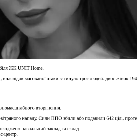
я біля ЖК UNIT.Home.
внаслідок масованої атаки загинуло троє людей: двоє жінок 1949-
овномасштабного вторгнення.
овітряного нападу. Сили ППО збили або подавили 642 цілі, проте
шкоджено навчальний заклад та склад.
с-центр.