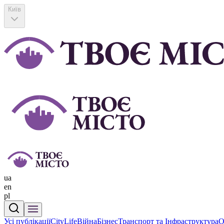
Київ
ua
en
pl
Усі публікації
CityLife
Війна
Бізнес
Транспорт та Інфраструктура
О