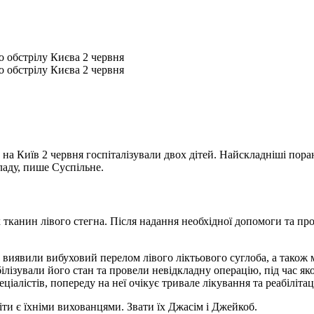
о обстрілу Києва 2 червня
о обстрілу Києва 2 червня
и на Київ 2 червня госпіталізували двох дітей. Найскладніші по
ладу, пише Суспільне.
их тканин лівого стегна. Після надання необхідної допомоги та п
 виявили вибуховий перелом лівого ліктьового суглоба, а також
білізували його стан та провели невідкладну операцію, під час яко
ціалістів, попереду на неї очікує тривале лікування та реабілітац
іти є їхніми вихованцями. Звати їх Джасім і Джейкоб.