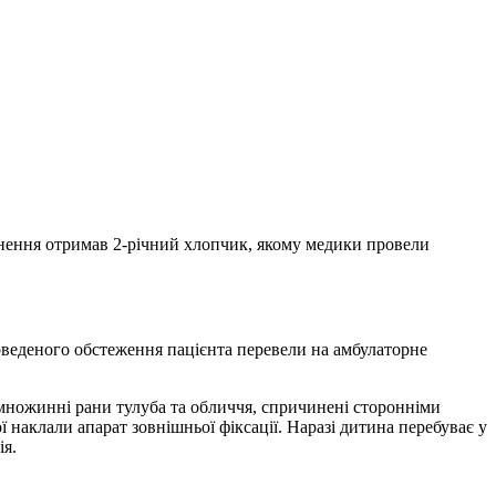
ранення отримав 2-річний хлопчик, якому медики провели
роведеного обстеження пацієнта перевели на амбулаторне
 множинні рани тулуба та обличчя, спричинені сторонніми
ї наклали апарат зовнішньої фіксації. Наразі дитина перебуває у
ія.