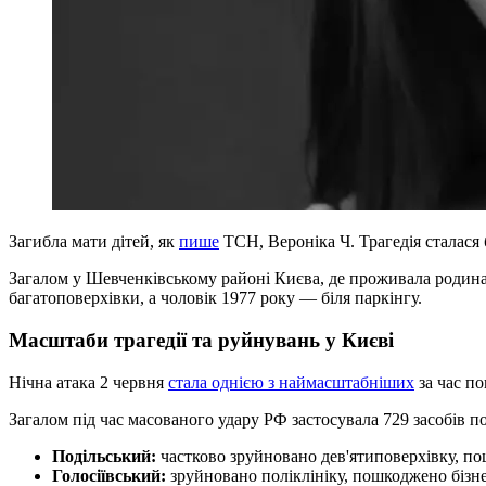
Загибла мати дітей, як
пише
ТСН, Вероніка Ч. Трагедія сталас
Загалом у Шевченківському районі Києва, де проживала родина, 
багатоповерхівки, а чоловік 1977 року — біля паркінгу.
Масштаби трагедії та руйнувань у Києві
Нічна атака 2 червня
стала однією з наймасштабніших
за час п
Загалом під час масованого удару РФ застосувала 729 засобів п
Подільський:
частково зруйновано дев'ятиповерхівку, по
Голосіївський:
зруйновано поліклініку, пошкоджено бізне