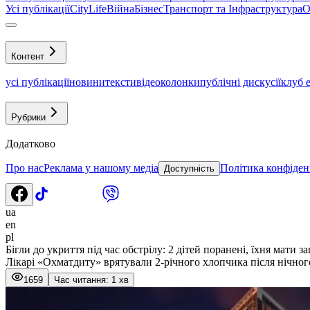
Усі публікації
CityLife
Війна
Бізнес
Транспорт та Інфраструктура
О
Контент
усі публікації
новини
тексти
відео
колонки
публічні дискусії
клуб 
Рубрики
Додатково
Про нас
Реклама у нашому медіа
Політика конфіден
Доступність
ua
en
pl
Бігли до укриття під час обстрілу: 2 дітей поранені, їхня мати з
Лікарі «Охматдиту» врятували 2-річного хлопчика після нічног
1659
Час читання: 1 хв