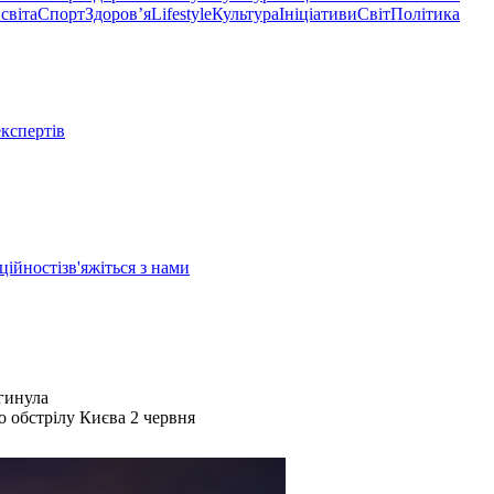
світа
Спорт
Здоровʼя
Lifestyle
Культура
Ініціативи
Світ
Політика
експертів
ційності
зв'яжіться з нами
агинула
о обстрілу Києва 2 червня