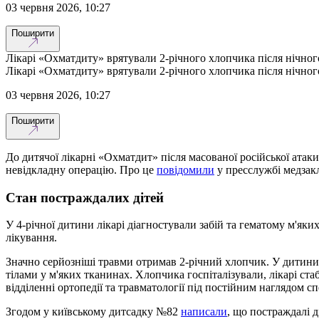
03 червня 2026, 10:27
Поширити
Лікарі «Охматдиту» врятували 2-річного хлопчика після нічног
Лікарі «Охматдиту» врятували 2-річного хлопчика після нічног
03 червня 2026, 10:27
Поширити
До дитячої лікарні «Охматдит» після масованої російської атак
невідкладну операцію. Про це
повідомили
у пресслужбі медзак
Стан постраждалих дітей
У 4-річної дитини лікарі діагностували забій та гематому м'як
лікування.
Значно серйозніші травми отримав 2-річний хлопчик. У дитини
тілами у м'яких тканинах. Хлопчика госпіталізували, лікарі ста
відділенні ортопедії та травматології під постійним наглядом спе
Згодом у київському дитсадку №82
написали
, що постраждалі д