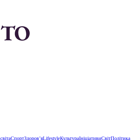
світа
Спорт
Здоровʼя
Lifestyle
Культура
Ініціативи
Світ
Політика