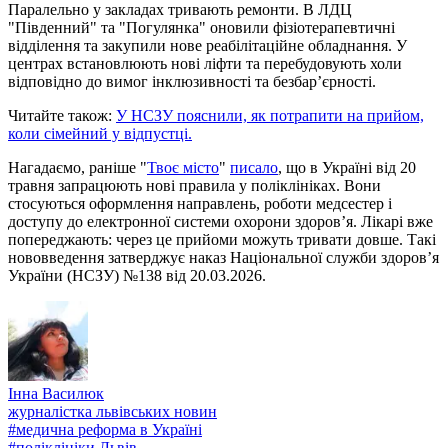
Паралельно у закладах тривають ремонти. В ЛДЦ
"Південний" та "Погулянка" оновили фізіотерапевтичні
відділення та закупили нове реабілітаційне обладнання. У
центрах встановлюють нові ліфти та перебудовують холи
відповідно до вимог інклюзивності та безбар’єрності.
Читайте також:
У НСЗУ пояснили, як потрапити на прийом,
коли сімейний у відпустці.
Нагадаємо, раніше "
Твоє місто
"
писало
, що в Україні від 20
травня запрацюють нові правила у поліклініках. Вони
стосуються оформлення направлень, роботи медсестер і
доступу до електронної системи охорони здоров’я. Лікарі вже
попереджають: через це прийоми можуть тривати довше. Такі
нововведення затверджує наказ Національної служби здоров’я
України (НСЗУ) №138 від 20.03.2026.
Інна Василюк
журналістка львівських новин
#
медична реформа в Україні
#
поліклініки Львів