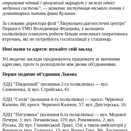
отримував чіткий і зрозумілий маршрут у межах однієї
медичної системи", — зазначає заступниця міського голови з
гуманітарних питань Ірина Кулинич.
За словами директора філії "Лікувально-діагностичні центри"
Першого ТМО Володимира Федорова, у колишніх
поліклініках планують робити більше невеликих оперативних
втручань, які не потребують госпіталізації у стаціонар.
Нові назви та адреси: шукайте свій заклад
Усі медичні заклади продовжують працювати за звичними
адресами, проте їх розподілили між двома об'єднаннями.
Перше медичне об’єднання Львова
ЛДЦ "Південний" (колишня 2-га поліклініка) — вул.
Симоненка, 4; вул. Стрийська, 61.
ЛДЦ "Сихів" (колишня 4-та поліклініка) — просп. Червоної
Калини, 68; просп. Червоної Калини, 57; вул. Дністерська, 16.
ЛДЦ "Погулянка" (колишня 6-та поліклініка) — вул. Медової
Печери, 1; вул. Личаківська, 119; вул. Римлянина, 2; вул.
Руська, 20; вул. Глинянський Тракт, 154; а також амбулаторії у
Винниках (вул. Галицька, 15; вул. Винна Гора, 30), Лисиничах