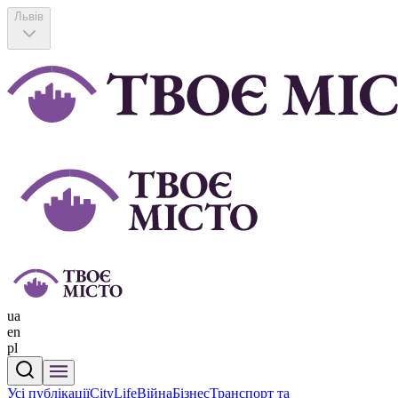
Львів
ua
en
pl
Усі публікації
CityLife
Війна
Бізнес
Транспорт та