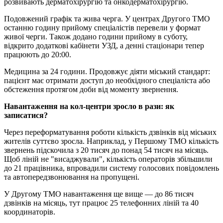
розвивають дерматохірургію та онкодерматохірургію.
Подовжений графік та жива черга. У центрах Другого ТМО
останню годину прийому спеціалістів перевели у формат
живої черги. Також додано години прийому в суботу,
відкрито додаткові кабінети УЗД, а денні стаціонари тепер
працюють до 20:00.
Медицина за 24 години. Продовжує діяти міський стандарт:
пацієнт має отримати доступ до необхідного спеціаліста або
обстеження протягом доби від моменту звернення.
Навантаження на кол-центри зросло в рази: як
записатися?
Через переформатування роботи кількість дзвінків від міських
жителів суттєво зросла. Наприклад, у Першому ТМО кількість
звернень підскочила з 20 тисяч до понад 54 тисяч на місяць.
Щоб ліній не "висаджували", кількість операторів збільшили
до 21 працівника, впровадили систему голосових повідомлень
та автопередзвонювання на пропущені.
У Другому ТМО навантаження ще вище — до 86 тисяч
дзвінків на місяць, тут працює 25 телефонних ліній та 40
координаторів.