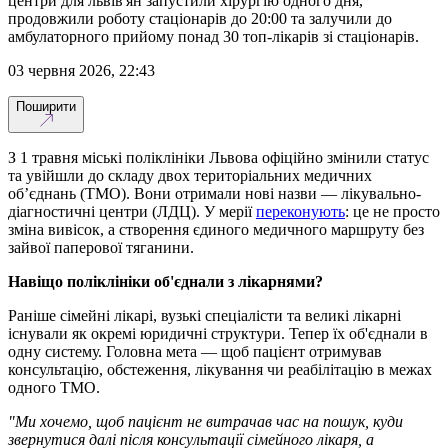
центри для львів'ян запустили хірургію одного дня,
продовжили роботу стаціонарів до 20:00 та залучили до
амбулаторного прийому понад 30 топ-лікарів зі стаціонарів.
03 червня 2026, 22:43
Поширити
З 1 травня міські поліклініки Львова офіційно змінили статус
та увійшли до складу двох територіальних медичних
об’єднань (ТМО). Вони отримали нові назви — лікувально-
діагностичні центри (ЛДЦ). У мерії
переконують
: це не просто
зміна вивісок, а створення єдиного медичного маршруту без
зайвої паперової тяганини.
Навіщо поліклініки об'єднали з лікарнями?
Раніше сімейні лікарі, вузькі спеціалісти та великі лікарні
існували як окремі юридичні структури. Тепер їх об'єднали в
одну систему. Головна мета — щоб пацієнт отримував
консультацію, обстеження, лікування чи реабілітацію в межах
одного ТМО.
"Ми хочемо, щоб пацієнт не витрачав час на пошук, куди
звернутися далі після консультації сімейного лікаря, а