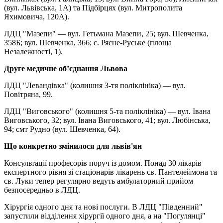
(вул. Львівська, 1А) та Підбірцях (вул. Митрополита
Яхимовича, 120А).
ЛДЦ "Мазепи" — вул. Гетьмана Мазепи, 25; вул. Шевченка,
358Б; вул. Шевченка, 366; с. Рясне-Руське (площа
Незалежності, 1).
Друге медичне об’єднання Львова
ЛДЦ "Левандівка" (колишня 3-тя поліклініка) — вул.
Повітряна, 99.
ЛДЦ "Виговського" (колишня 5-та поліклініка) — вул. Івана
Виговського, 32; вул. Івана Виговського, 41; вул. Любінська,
94; смт Рудно (вул. Шевченка, 64).
Що конкретно змінилося для львів'ян
Консультації професорів поруч із домом. Понад 30 лікарів
експертного рівня зі стаціонарів лікарень св. Пантелеймона та
св. Луки тепер регулярно ведуть амбулаторний прийом
безпосередньо в ЛДЦ.
Хірургія одного дня та нові послуги. В ЛДЦ "Південний"
запустили відділення хірургії одного дня, а на "Погулянці"