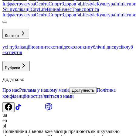
Інфраструктура
Освіта
Спорт
Здоровʼя
Lifestyle
Культура
Ініціатив
Усі публікації
CityLife
Війна
Бізнес
Транспорт та
Інфраструктура
Освіта
Спорт
Здоровʼя
Lifestyle
Культура
Ініціатив
Контент
усі публікації
новини
тексти
відео
колонки
публічні дискусії
клуб
експертів
Рубрики
Додатково
Про нас
Реклама у нашому медіа
Політика
Доступність
конфіденційності
зв'яжіться з нами
ua
en
pl
Поліклініки Львова вже місяць працюють як лікувально-