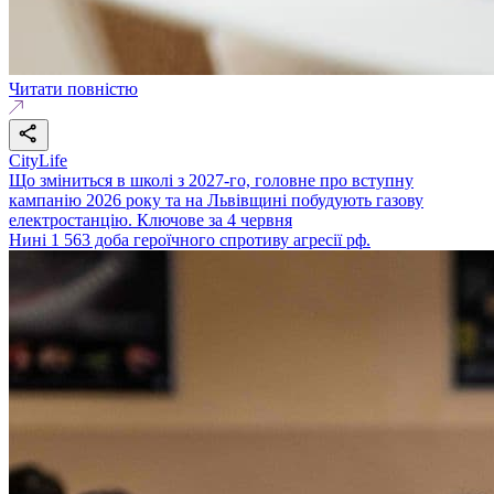
Читати повністю
CityLife
Що зміниться в школі з 2027-го, головне про вступну
кампанію 2026 року та на Львівщині побудують газову
електростанцію. Ключове за 4 червня
Нині 1 563 доба героїчного спротиву агресії рф.