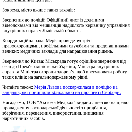
Зокрема, місто вживе таких заходів:
Звернення до поліції: Офіційний лист із доданими
відеодоказами від мешканців надішлють керівнику управління
внутрішніх справ у Львівській області.
Координаційна рада: Мерія проведе зустріч із
правоохоронцями, профільними службами та представниками
великих медичних закладів для напрацювання рішень.
Звернення до Києва: Міськрада готує офіційне звернення від
сесії до Прем‘єр-міністерки України, Міністра внутрішніх
справ та Міністра охорони здоров’я, щоб врегулювати роботу
таких клінік на загальнодержавному рівні.
Читайте також:
Мерія Львова поскаржилася в поліцію на
вандалів, які понищили вбиральню на проспекті Свободи.
Нагадаємо, ТОВ "Аксіома Медікал" видано ліцензію на право
провадження господарської діяльності з придбання,
зберігання, перевезення, використання, знищення
наркотичних засобів.