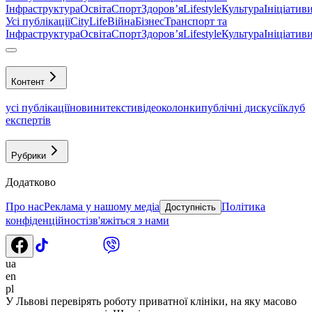
Інфраструктура
Освіта
Спорт
Здоровʼя
Lifestyle
Культура
Ініціатив
Усі публікації
CityLife
Війна
Бізнес
Транспорт та
Інфраструктура
Освіта
Спорт
Здоровʼя
Lifestyle
Культура
Ініціатив
Контент
усі публікації
новини
тексти
відео
колонки
публічні дискусії
клуб
експертів
Рубрики
Додатково
Про нас
Реклама у нашому медіа
Політика
Доступність
конфіденційності
зв'яжіться з нами
ua
en
pl
У Львові перевірять роботу приватної клініки, на яку масово