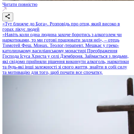
Читати повністю
«Тут ближче до Бога». Розповідь про отця, який високо в
горах лікує людей
«Навіть коли одна людина захоче боротись з алкоголем чи
наркотиками, то ми готові працювати задля неї», – отець
Тимотей Феш. Монах. Теолог-терапевт. Мешкає у греко-
католицькому василіанському монастирі Преображення
Господа Ісуса Христа у селі Дземброня. Займається з людьми,
які свідомо прийняли рішення викинути алкоголь, наркотики
та будь-які інші залежності зі свого життя, знайти в собі силу
та мотивацію для того, щоб почати все спочатку.