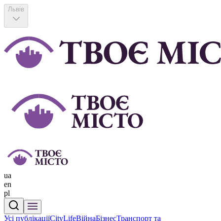
Львів
ua
en
pl
Усі публікації
CityLife
Війна
Бізнес
Транспорт та