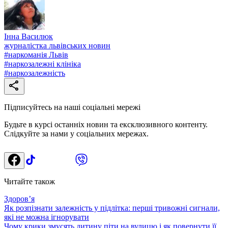
Інна Василюк
журналістка львівських новин
#
наркоманія Львів
#
наркозалежні клініка
#
наркозалежність
Підписуйтесь на наші соціальні мережі
Будьте в курсі останніх новин та ексклюзивного контенту.
Слідкуйте за нами у соціальних мережах.
Читайте також
Здоровʼя
Як розпізнати залежність у підлітка: перші тривожні сигнали,
які не можна ігнорувати
Чому крики змусять дитину піти на вулицю і як повернути її