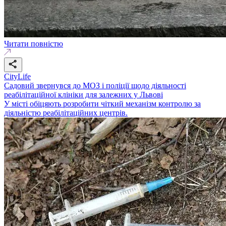
Читати повністю
CityLife
Садовий звернувся до МОЗ і поліції щодо діяльності
реабілітаційної клініки для залежних у Львові
У місті обіцяють розробити чіткий механізм контролю за
діяльністю реабілітаційних центрів.