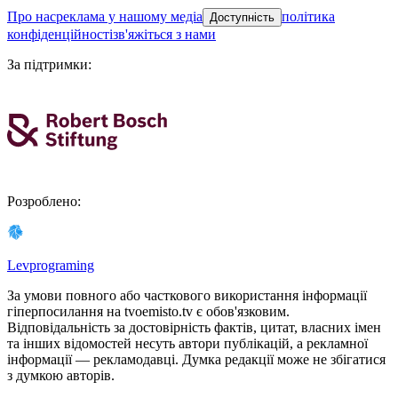
про нас
реклама у нашому медіа
політика
Доступність
конфіденційності
зв'яжіться з нами
За підтримки
:
Розроблено
:
Levprograming
За умови повного або часткового використання iнформацiї
гіперпосилання на tvoemisto.tv є обов'язковим.
Відповідальність за достовірність фактів, цитат, власних імен
та інших відомостей несуть автори публікацій, а рекламної
інформації — рекламодавці. Думка редакцiї може не збiгатися
з думкою авторiв.