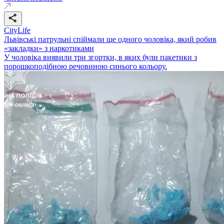
CityLife
Львівські патрульні спіймали ще одного чоловіка, який робив
«закладки» з наркотиками
У чоловіка виявили три згортки, в яких були пакетики з
порошкоподібною речовиною синього кольору.