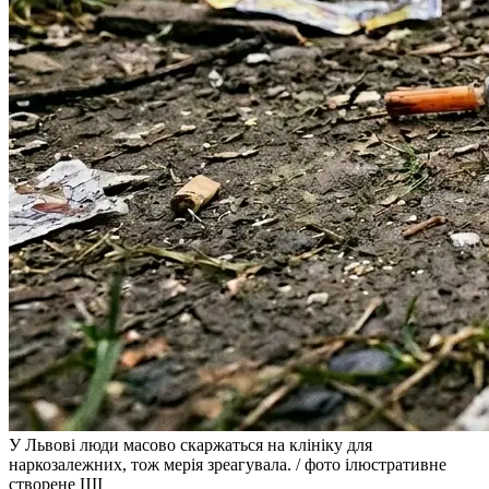
У Львові люди масово скаржаться на клініку для
наркозалежних, тож мерія зреагувала. / фото ілюстративне
створене ШІ