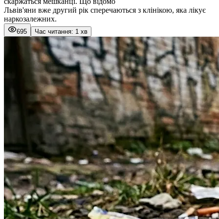
скаржаться мешканці. Що відомо
Львів'яни вже другий рік сперечаються з клінікою, яка лікує
наркозалежних.
695
Час читання: 1 хв