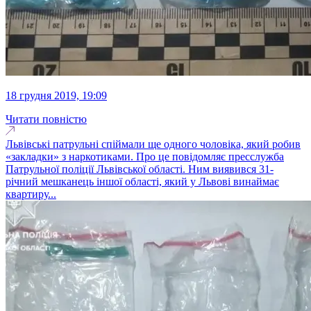
18 грудня 2019, 19:09
Читати повністю
Львівські патрульні спіймали ще одного чоловіка, який робив
«закладки» з наркотиками. Про це повідомляє пресслужба
Патрульної поліції Львівської області. Ним виявився 31-
річний мешканець іншої області, який у Львові винаймає
квартиру...