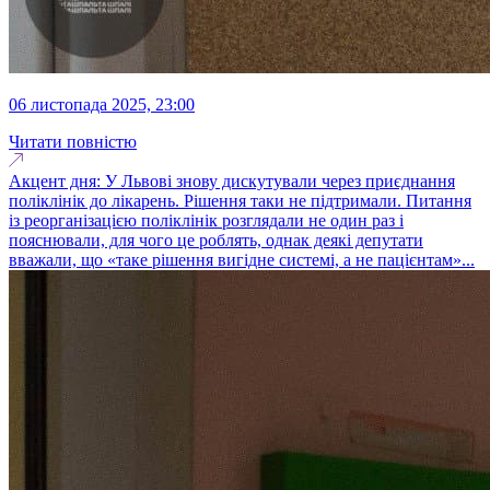
06 листопада 2025, 23:00
Читати повністю
Акцент дня: У Львові знову дискутували через приєднання
поліклінік до лікарень. Рішення таки не підтримали. Питання
із реорганізацією поліклінік розглядали не один раз і
пояснювали, для чого це роблять, однак деякі депутати
вважали, що «таке рішення вигідне системі, а не пацієнтам»...