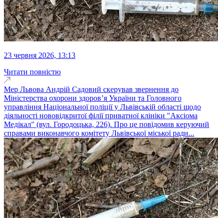
23 червня 2026, 13:13
Читати повністю
Мер Львова Андрій Садовий скерував звернення до
Міністерства охорони здоров’я України та Головного
управління Національної поліції у Львівській області щодо
діяльності нововідкритої філії приватної клініки "Аксіома
Медікал" (вул. Городоцька, 226). Про це повідомив керуючий
справами виконавчого комітету Львівської міської ради...