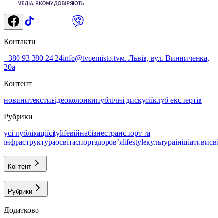
Контакти
+380 93 380 24 24
info@tvoemisto.tv
м. Львів, вул. Винниченка,
20а
Контент
новини
тексти
відео
колонки
публічні дискусії
клуб експертів
Рубрики
усі публікації
citylife
війна
бізнес
транспорт та
інфраструктура
освіта
спорт
здоровʼя
lifestyle
культура
ініціативи
св
Контент
Рубрики
Додатково