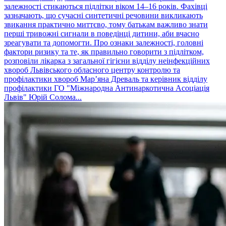
залежності стикаються підлітки віком 14–16 років. Фахівці
зазначають, що сучасні синтетичні речовини викликають
звикання практично миттєво, тому батькам важливо знати
перші тривожні сигнали в поведінці дитини, аби вчасно
зреагувати та допомогти. Про ознаки залежності, головні
фактори ризику та те, як правильно говорити з підлітком,
розповіли лікарка з загальної гігієни відділу неінфекційних
хвороб Львівського обласного центру контролю та
профілактики хвороб Мар’яна Древаль та керівник відділу
профілактики ГО "Міжнародна Антинаркотична Асоціація
Львів" Юрій Солома...