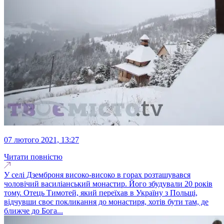
07 лютого 2021, 13:27
Читати повністю
У селі Дземброня високо-високо в горах розташувався
чоловічий василіанський монастир. Його збудували 20 років
тому. Отець Тимотей, який переїхав в Україну з Польщі,
відчувши своє покликання до монастиря, хотів бути там, де
ближче до Бога...