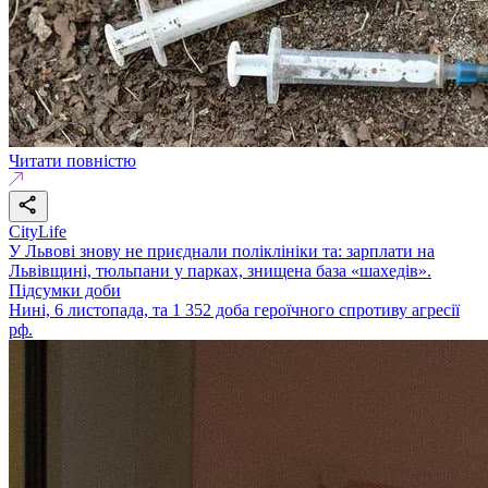
Читати повністю
CityLife
У Львові знову не приєднали поліклініки та: зарплати на
Львівщині, тюльпани у парках, знищена база «шахедів».
Підсумки доби
Нині, 6 листопада, та 1 352 доба героїчного спротиву агресії
рф.