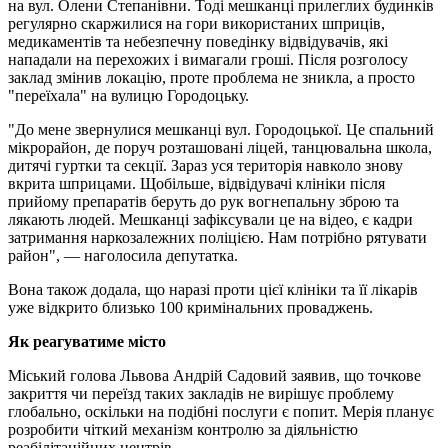
на вул. Олени Степанівни. Тоді мешканці прилеглих будинків
регулярно скаржилися на гори використаних шприців,
медикаментів та небезпечну поведінку відвідувачів, які
нападали на перехожих і вимагали гроші. Після розголосу
заклад змінив локацію, проте проблема не зникла, а просто
"переїхала" на вулицю Городоцьку.
"До мене звернулися мешканці вул. Городоцької. Це спальний
мікрорайон, де поруч розташовані ліцей, танцювальна школа,
дитячі гуртки та секції. Зараз уся територія навколо знову
вкрита шприцами. Щобільше, відвідувачі клініки після
прийому препаратів беруть до рук вогнепальну зброю та
лякають людей. Мешканці зафіксували це на відео, є кадри
затримання наркозалежних поліцією. Нам потрібно рятувати
район", — наголосила депутатка.
Вона також додала, що наразі проти цієї клініки та її лікарів
уже відкрито близько 100 кримінальних проваджень.
Як реагуватиме місто
Міський голова Львова Андрій Садовий заявив, що точкове
закриття чи переїзд таких закладів не вирішує проблему
глобально, оскільки на подібні послуги є попит. Мерія планує
розробити чіткий механізм контролю за діяльністю
реабілітаційних центрів.