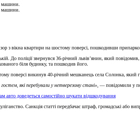
х машини.
х машини.
візор з вікна квартири на шостому поверсі, пошкодивши припарк
ькій. До поліції звернувся 36-річний львів’янин, який повідомив
кованого біля будинку, та пошкодив його.
стому поверсі викинув 40-річний мешканець села Солонка, який г
 гостем, які перебували у нетверезому стані»,
— повідомили у по
кам авто доведеться самостійно шукати відшкодування
ліганство. Санкція статті передбачає штраф, громадські або випр