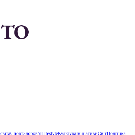
світа
Спорт
Здоровʼя
Lifestyle
Культура
Ініціативи
Світ
Політика