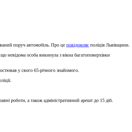
ований поруч автомобіль. Про це
повідомляє
поліція Львівщини.
, що невідома особа викинула з вікна багатоповерхівки
остював у свого 65-річного знайомого.
ліції.
авні роботи, а також адміністративний арешт до 15 діб.