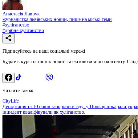
Анастасія Лаврук
журналістка львівських новин, пише на міські теми
#
хуліганство
#
дрібне хуліганство
Підписуйтесь на наші соціальні мережі
Будьте в курсі останніх новин та ексклюзивного контенту. Слід
Читайте також
CityLife
Депортація та 10 років заборони в'їзду: у Польщі покарали укра
інцидент кваліфікували як хуліганство.