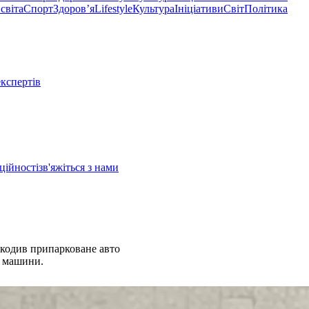
світа
Спорт
Здоровʼя
Lifestyle
Культура
Ініціативи
Світ
Політика
експертів
ційності
зв'яжіться з нами
ошкодив припарковане авто
х машини.