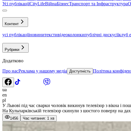
Усі публікації
CityLife
Війна
Бізнес
Транспорт та Інфраструктура
О
Контент
усі публікації
новини
тексти
відео
колонки
публічні дискусії
клуб 
Рубрики
Додатково
Про нас
Реклама у нашому медіа
Політика конфіден
Доступність
ua
en
pl
У Львові під час сварки чоловік викинув телевізор з вікна і п
На Кульпарківській телевізор скинули з шостого поверху на да
1456
Час читання: 1 хв