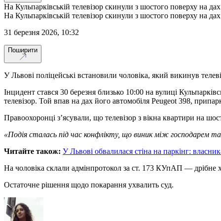
На Кульпарківській телевізор скинули з шостого поверху на да
На Кульпарківській телевізор скинули з шостого поверху на да
31 березня 2026, 10:32
Поширити
У Львові поліцейські встановили чоловіка, який викинув теле
Інцидент стався 30 березня близько 10:00 на вулиці Кульпарківс
телевізор. Той впав на дах його автомобіля Peugeot 398, припар
Правоохоронці з’ясували, що телевізор з вікна квартири на шо
«Подія сталась під час конфлікту, що виник між господарем та
Читайте також:
У Львові обвалилася стіна на паркінг: власни
На чоловіка склали адмінпротокол за ст. 173 КУпАП — дрібне ху
Остаточне рішення щодо покарання ухвалить суд.