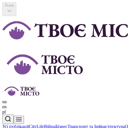
Львів
ua
en
pl
Усі публікації
CityLife
Війна
Бізнес
Транспорт та Інфраструктура
О