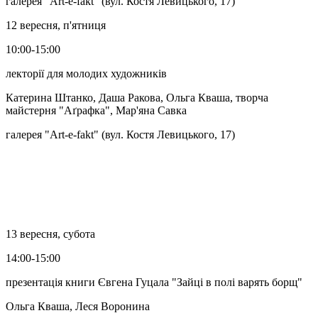
галерея "Art-e-fakt" (вул. Костя Левицького, 17)
12 вересня, п'ятниця
10:00-15:00
лекторії для молодих художників
Катерина Штанко, Даша Ракова, Ольга Кваша, творча
майстерня "Аґрафка", Мар'яна Савка
галерея "Art-e-fakt" (вул. Костя Левицького, 17)
13 вересня, субота
14:00-15:00
презентація книги Євгена Гуцала "Зайці в полі варять борщ"
Ольга Кваша, Леся Воронина