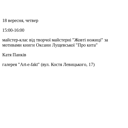
18 вересня, четвер
15:00-16:00
майстер-клас від творчої майстерні "Жовті ножиці" за
мотивами книги Оксани Лущевської "Про кита"
Катя Панків
галерея "Art-e-fakt" (вул. Костя Левицького, 17)