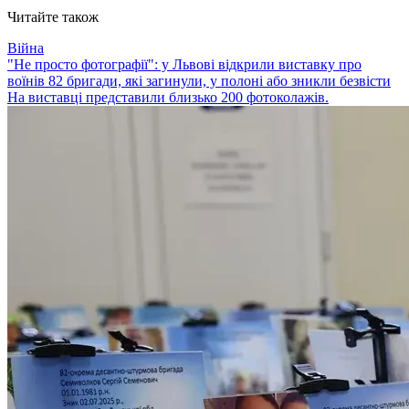
Читайте також
Війна
"Не просто фотографії": у Львові відкрили виставку про
воїнів 82 бригади, які загинули, у полоні або зникли безвісти
На виставці представили близько 200 фотоколажів.