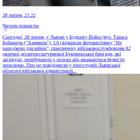
28 липня, 21:22
Читати повністю
Сьогодні, 28 липня, у Львові у Будинку Воїна (вул. Тараса
Бобанича ("Хаммера"), 1А) відкрили фотовиставку "Не
народжені для війни", присвячену військовослужбовцям 82
окремої десантно-штурмової Буковинської бригади, які
загинули, перебувають у полоні або вважаються безвісти
зниклими. Про це повідомили у пресслужбі Львівської
обласної військової адміністрації...