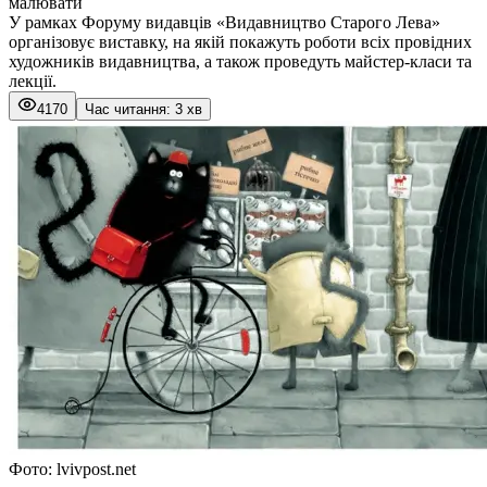
малювати
У рамках Форуму видавців «Видавництво Старого Лева»
організовує виставку, на якій покажуть роботи всіх провідних
художників видавництва, а також проведуть майстер-класи та
лекції.
4170
Час читання: 3 хв
Фото: lvivpost.net