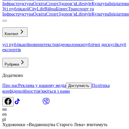
Інфраструктура
Освіта
Спорт
Здоровʼя
Lifestyle
Культура
Ініціатив
Усі публікації
CityLife
Війна
Бізнес
Транспорт та
Інфраструктура
Освіта
Спорт
Здоровʼя
Lifestyle
Культура
Ініціатив
Контент
усі публікації
новини
тексти
відео
колонки
публічні дискусії
клуб
експертів
Рубрики
Додатково
Про нас
Реклама у нашому медіа
Політика
Доступність
конфіденційності
зв'яжіться з нами
ua
en
pl
Художники «Видавництва Старого Лева» вчитимуть