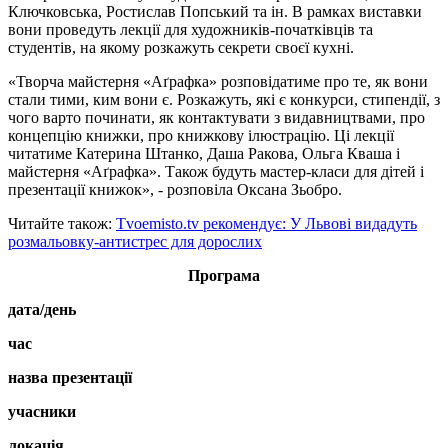
Ключковська, Ростислав Попський та ін. В рамках виставки
вони проведуть лекції для художників-початківців та
студентів, на якому розкажуть секрети своєї кухні.
«Творча майстерня «Аґрафка» розповідатиме про те, як вони
стали тими, ким вони є. Розкажуть, які є конкурси, стипендії, з
чого варто починати, як контактувати з видавництвами, про
концепцію книжки, про книжкову ілюстрацію. Ці лекції
читатиме Катерина Штанко, Даша Ракова, Ольга Кваша і
майстерня «Аґрафка». Також будуть мастер-класи для дітей і
презентації книжок», - розповіла Оксана Зьобро.
Читайте також:
Tvoemisto.tv
рекомендує: У Львові видадуть
розмальовку-антистрес для дорослих
Програма
дата/день
час
назва презентації
учасники
локація