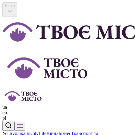
Львів
ua
en
pl
Усі публікації
CityLife
Війна
Бізнес
Транспорт та